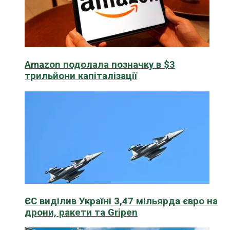
Amazon подолала позначку в $3
трильйони капіталізації
ЄС виділив Україні 3,47 мільярда євро на
дрони, ракети та Gripen