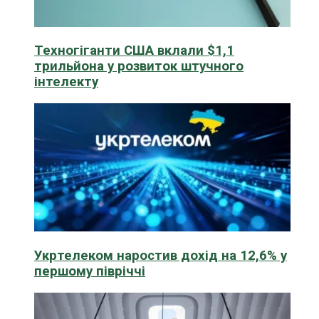
Техногіганти США вклали $1,1
трильйона у розвиток штучного
інтелекту
Укртелеком наростив дохід на 12,6% у
першому півріччі