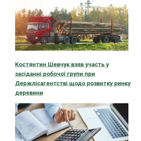
Костянтин Шевчук взяв участь у
засіданні робочої групи при
Держлісагентстві щодо розвитку ринку
деревини