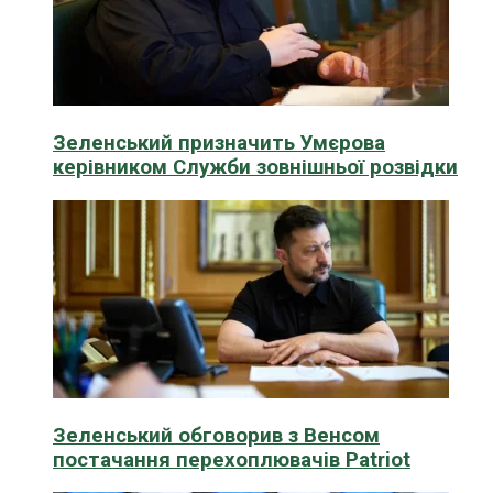
Зеленський призначить Умєрова
керівником Служби зовнішньої розвідки
Зеленський обговорив з Венсом
постачання перехоплювачів Patriot