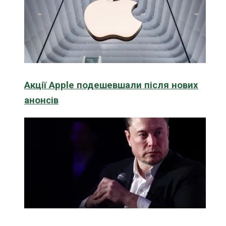
Акції Apple подешевшали після нових
анонсів