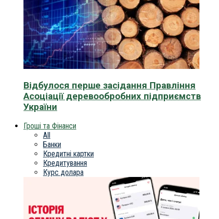
Відбулося перше засідання Правління
Асоціації деревообробних підприємств
України
Гроші та Фінанси
All
Банки
Кредитні картки
Кредитування
Курс долара