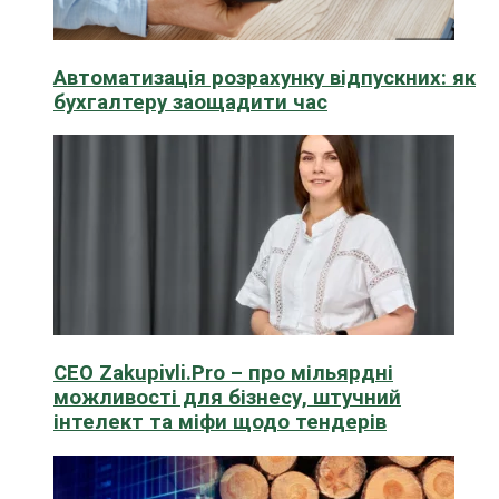
Автоматизація розрахунку відпускних: як
бухгалтеру заощадити час
CEO Zakupivli.Pro – про мільярдні
можливості для бізнесу, штучний
інтелект та міфи щодо тендерів