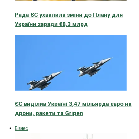
Рада ЄС ухвалила зміни до Плану для
України заради €8,3 млрд
ЄС виділив Україні 3,47 мільярда євро на
дрони, ракети та Gripen
Бізнес