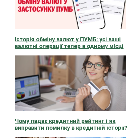
Історія обміну валют у ПУМБ: усі ваші
валютні операції тепер в одному місці
Чому падає кредитний рейтинг і як
виправити помилку в кредитній історії?