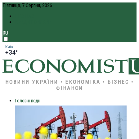
П’ятниця, 7 Серпня, 2026
ПРО НАС
КРЕДИТ ОНЛАЙН
RU
Київ
+34°
НОВИНИ УКРАЇНИ • ЕКОНОМІКА • БІЗНЕС •
ФІНАНСИ
Головні події