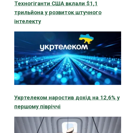
Техногіганти США вклали $1,1
трильйона у розвиток штучного
інтелекту
Укртелеком наростив дохід на 12,6% у
першому півріччі