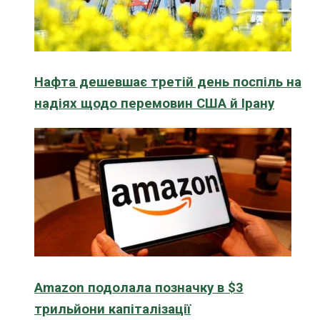
Нафта дешевшає третій день поспіль на
надіях щодо перемовин США й Ірану
Amazon подолала позначку в $3
трильйони капіталізації