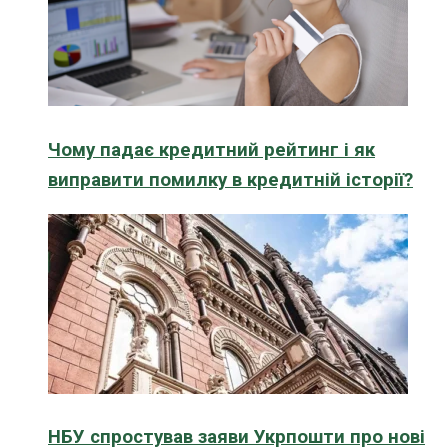
Чому падає кредитний рейтинг і як
виправити помилку в кредитній історії?
НБУ спростував заяви Укрпошти про нові