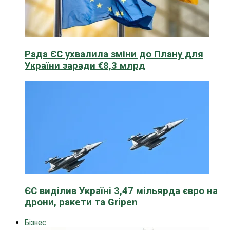
Рада ЄС ухвалила зміни до Плану для
України заради €8,3 млрд
ЄС виділив Україні 3,47 мільярда євро на
дрони, ракети та Gripen
Бізнес