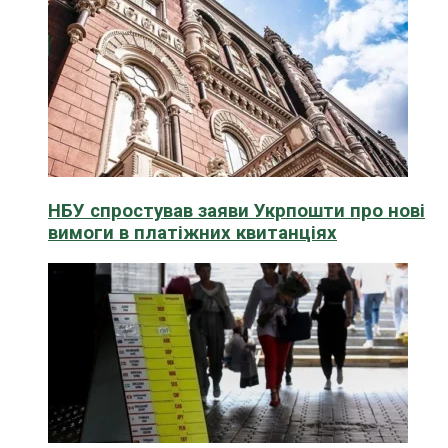
НБУ спростував заяви Укрпошти про нові
вимоги в платіжних квитанціях