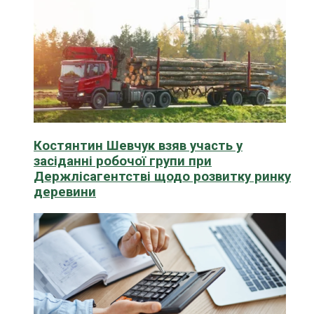
Костянтин Шевчук взяв участь у
засіданні робочої групи при
Держлісагентстві щодо розвитку ринку
деревини