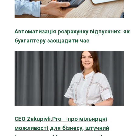
Автоматизація розрахунку відпускних: як
бухгалтеру заощадити час
CEO Zakupivli.Pro – про мільярдні
можливості для бізнесу, штучний