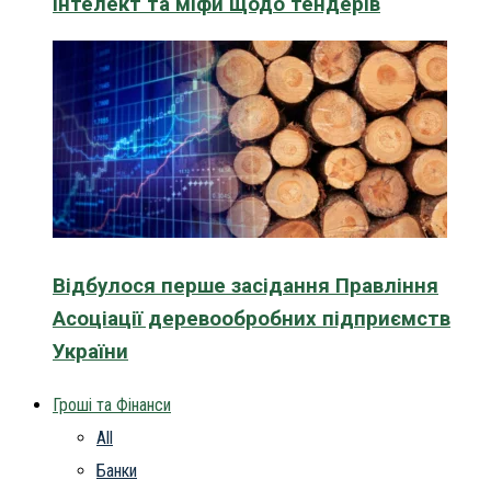
інтелект та міфи щодо тендерів
Відбулося перше засідання Правління
Асоціації деревообробних підприємств
України
Гроші та Фінанси
All
Банки