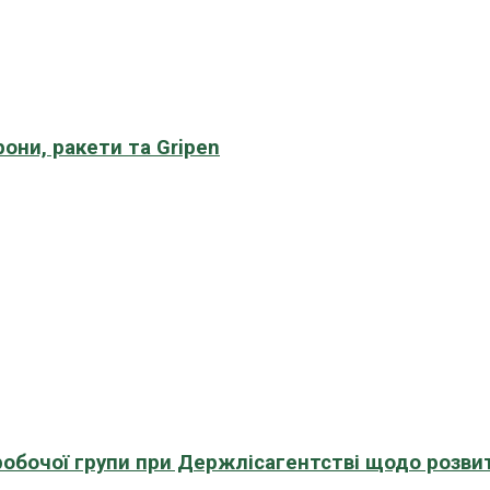
рони, ракети та Gripen
 робочої групи при Держлісагентстві щодо розви