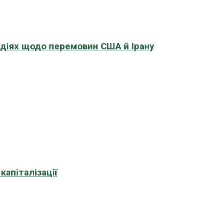
адіях щодо перемовин США й Ірану
апіталізації