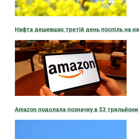
Нафта дешевшає третій день поспіль на н
Amazon подолала позначку в $3 трильйони к