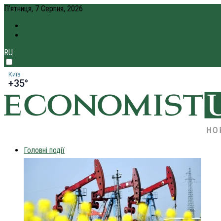
П’ятниця, 7 Серпня, 2026
ПРО НАС
КРЕДИТ ОНЛАЙН
RU
Київ
+35°
НО
Головні події