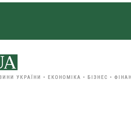
ВИНИ УКРАЇНИ • ЕКОНОМІКА • БІЗНЕС • ФІНА