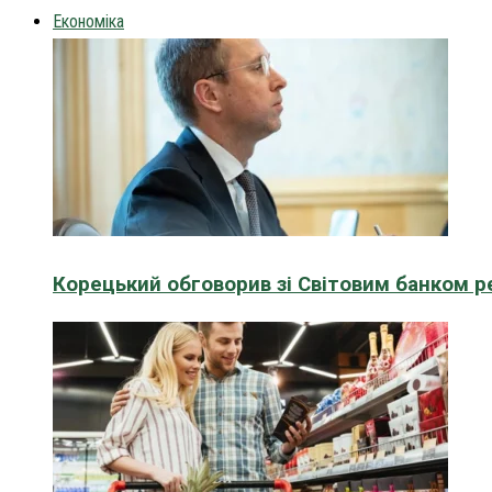
Економіка
Корецький обговорив зі Світовим банком р