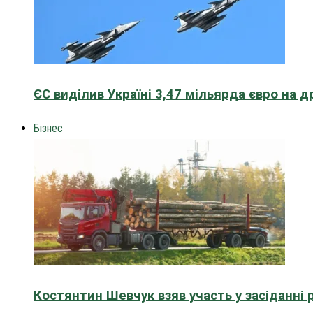
ЄС виділив Україні 3,47 мільярда євро на д
Бізнес
Костянтин Шевчук взяв участь у засіданні