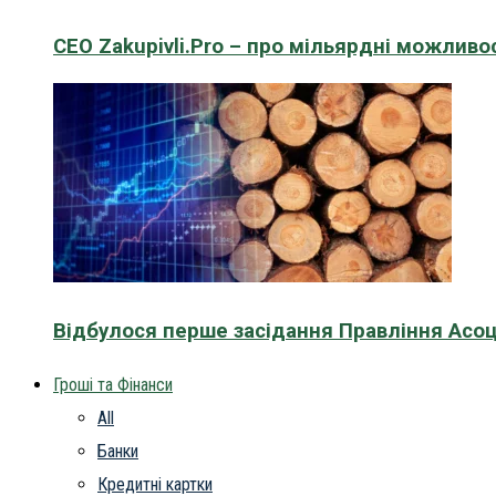
CEO Zakupivli.Pro – про мільярдні можливо
Відбулося перше засідання Правління Асоц
Гроші та Фінанси
All
Банки
Кредитні картки