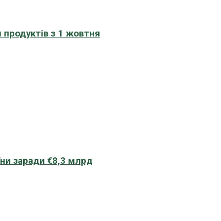
 продуктів з 1 жовтня
їни заради €8,3 млрд