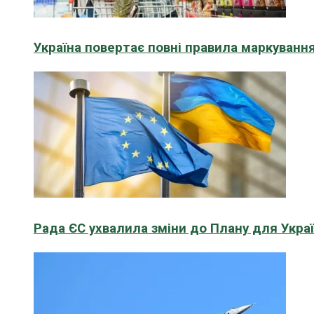
Україна повертає повні правила маркування
Рада ЄС ухвалила зміни до Плану для Укра