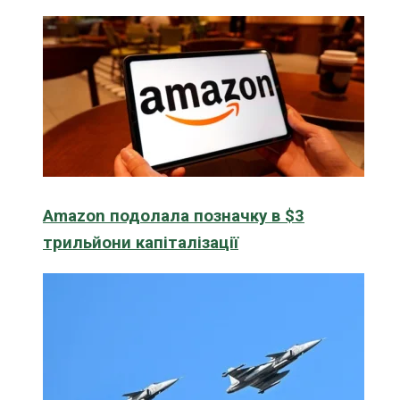
Amazon подолала позначку в $3
трильйони капіталізації