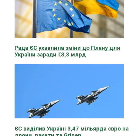
Рада ЄС ухвалила зміни до Плану для
України заради €8,3 млрд
ЄС виділив Україні 3,47 мільярда євро на
дрони, ракети та Gripen