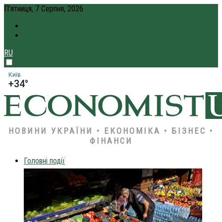
П’ятниця, 7 Серпня, 2026
ПРО НАС
КРЕДИТ ОНЛАЙН
RU
Київ
+34°
НОВИНИ УКРАЇНИ • ЕКОНОМІКА • БІЗНЕС •
ФІНАНСИ
Головні події