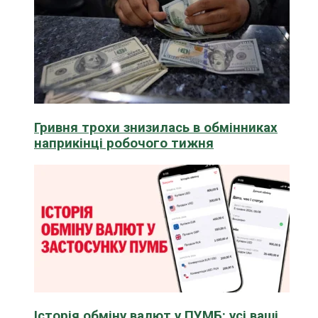
Гривня трохи знизилась в обмінниках
наприкінці робочого тижня
Історія обміну валют у ПУМБ: усі ваші