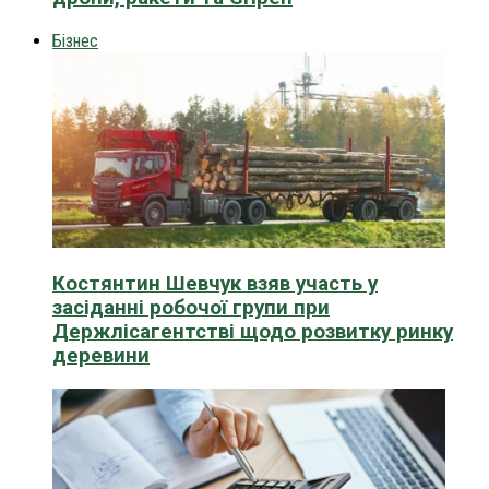
Бізнес
Костянтин Шевчук взяв участь у
засіданні робочої групи при
Держлісагентстві щодо розвитку ринку
деревини