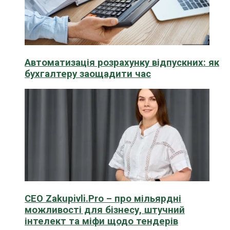
Автоматизація розрахунку відпускних: як
бухгалтеру заощадити час
CEO Zakupivli.Pro – про мільярдні
можливості для бізнесу, штучний
інтелект та міфи щодо тендерів