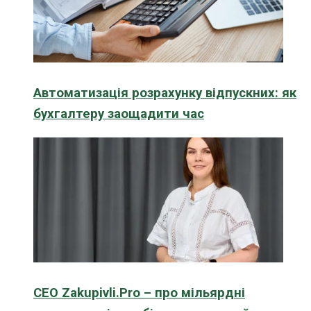
Автоматизація розрахунку відпускних: як
бухгалтеру заощадити час
CEO Zakupivli.Pro – про мільярдні