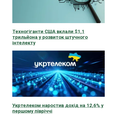
Техногіганти США вклали $1,1
трильйона у розвиток штучного
інтелекту
Укртелеком наростив дохід на 12,6% у
першому півріччі