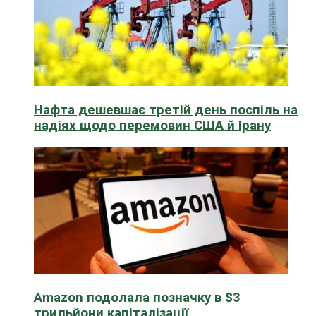
Нафта дешевшає третій день поспіль на
надіях щодо перемовин США й Ірану
Amazon подолала позначку в $3
трильйони капіталізації