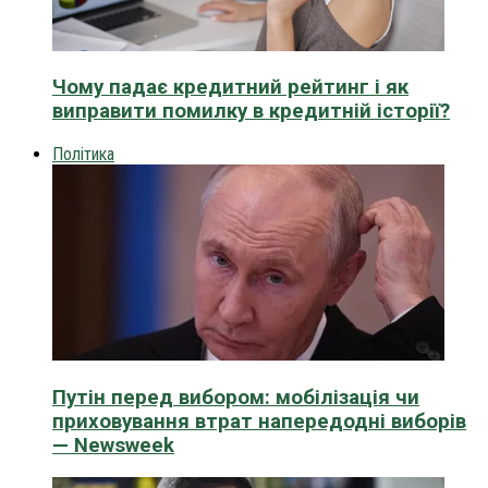
Чому падає кредитний рейтинг і як
виправити помилку в кредитній історії?
Політика
Путін перед вибором: мобілізація чи
приховування втрат напередодні виборів
— Newsweek