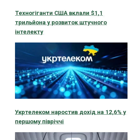
Техногіганти США вклали $1,1
трильйона у розвиток штучного
інтелекту
Укртелеком наростив дохід на 12,6% у
першому півріччі