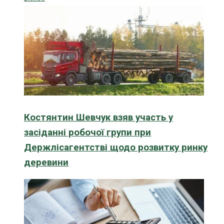
Костянтин Шевчук взяв участь у
засіданні робочої групи при
Держлісагентстві щодо розвитку ринку
деревини