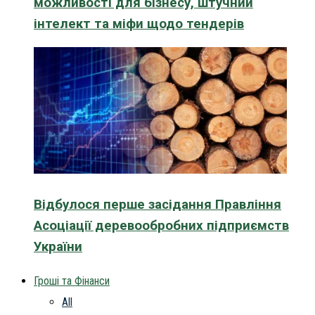
можливості для бізнесу, штучний
інтелект та міфи щодо тендерів
Відбулося перше засідання Правління
Асоціації деревообробних підприємств
України
Гроші та Фінанси
All