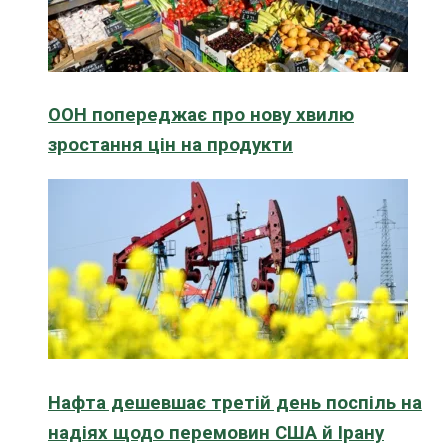
ООН попереджає про нову хвилю
зростання цін на продукти
Нафта дешевшає третій день поспіль на
надіях щодо перемовин США й Ірану