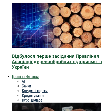
Відбулося перше засідання Правління
Асоціації деревообробних підприємств
України
Гроші та Фінанси
All
Банки
Кредитні картки
Кредитування
Курс долара