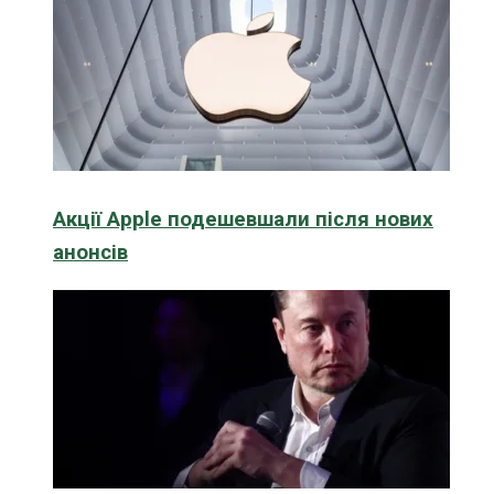
Акції Apple подешевшали після нових
анонсів