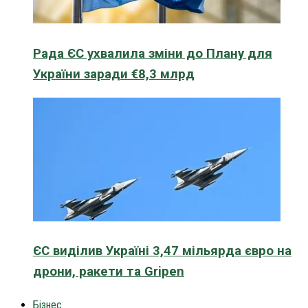
Рада ЄС ухвалила зміни до Плану для
України заради €8,3 млрд
ЄС виділив Україні 3,47 мільярда євро на
дрони, ракети та Gripen
Бізнес