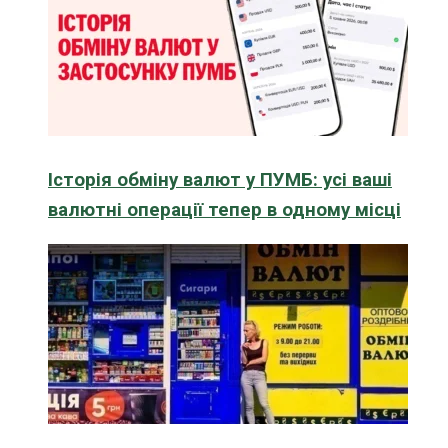
Історія обміну валют у ПУМБ: усі ваші
валютні операції тепер в одному місці