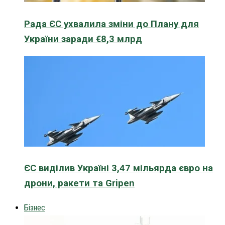
Рада ЄС ухвалила зміни до Плану для
України заради €8,3 млрд
ЄС виділив Україні 3,47 мільярда євро на
дрони, ракети та Gripen
Бізнес