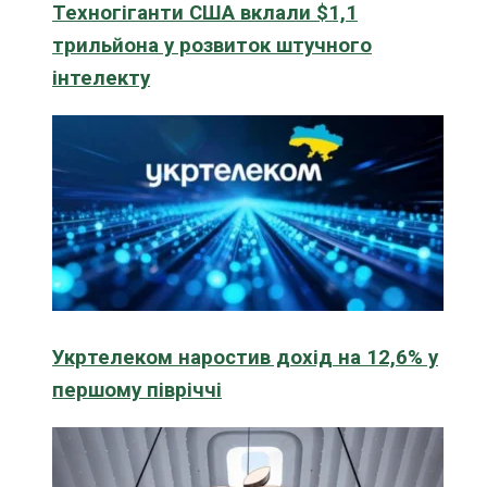
Техногіганти США вклали $1,1
трильйона у розвиток штучного
інтелекту
Укртелеком наростив дохід на 12,6% у
першому півріччі