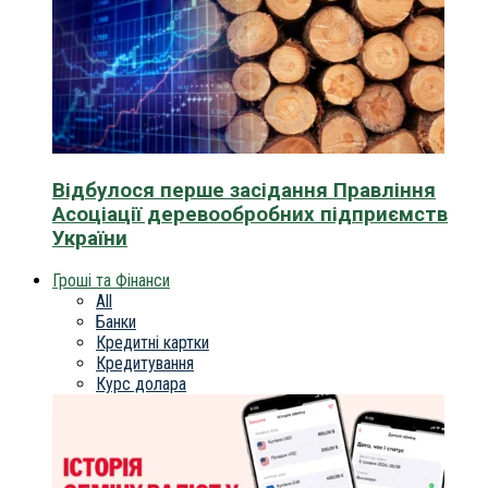
Відбулося перше засідання Правління
Асоціації деревообробних підприємств
України
Гроші та Фінанси
All
Банки
Кредитні картки
Кредитування
Курс долара