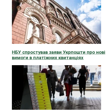
НБУ спростував заяви Укрпошти про нові
вимоги в платіжних квитанціях