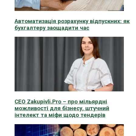
Автоматизація розрахунку відпускних: як
бухгалтеру заощадити час
CEO Zakupivli.Pro – про мільярдні
можливості для бізнесу, штучний
інтелект та міфи щодо тендерів