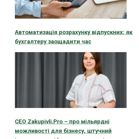
Автоматизація розрахунку відпускних: як
бухгалтеру заощадити час
CEO Zakupivli.Pro – про мільярдні
можливості для бізнесу, штучний