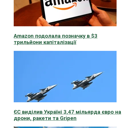
Amazon подолала позначку в $3
трильйони капіталізації
ЄС виділив Україні 3,47 мільярда євро на
дрони, ракети та Gripen