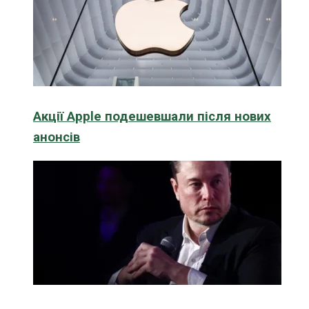
Акції Apple подешевшали після нових
анонсів