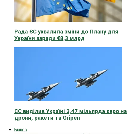
Рада ЄС ухвалила зміни до Плану для
України заради €8,3 млрд
ЄС виділив Україні 3,47 мільярда євро на
дрони, ракети та Gripen
Бізнес