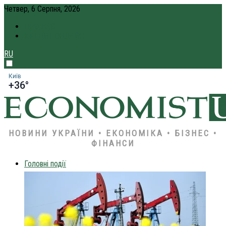
Четвер, 6 Серпня, 2026
ПРО НАС
КРЕДИТ ОНЛАЙН
RU
Київ
+36°
НОВИНИ УКРАЇНИ • ЕКОНОМІКА • БІЗНЕС •
ФІНАНСИ
Головні події