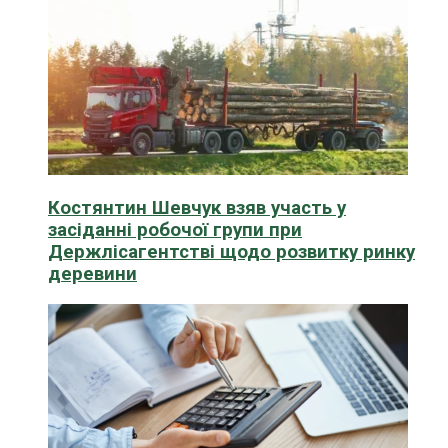
Костянтин Шевчук взяв участь у
засіданні робочої групи при
Держлісагентстві щодо розвитку ринку
деревини