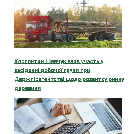
Костянтин Шевчук взяв участь у
засіданні робочої групи при
Держлісагентстві щодо розвитку ринку
деревини