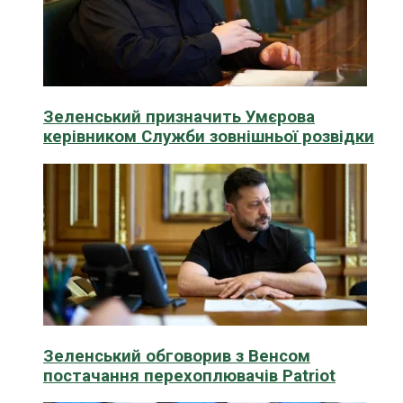
Зеленський призначить Умєрова
керівником Служби зовнішньої розвідки
Зеленський обговорив з Венсом
постачання перехоплювачів Patriot