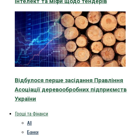
інтелект та міфи щодо тендерів
Відбулося перше засідання Правління
Асоціації деревообробних підприємств
України
Гроші та Фінанси
All
Банки