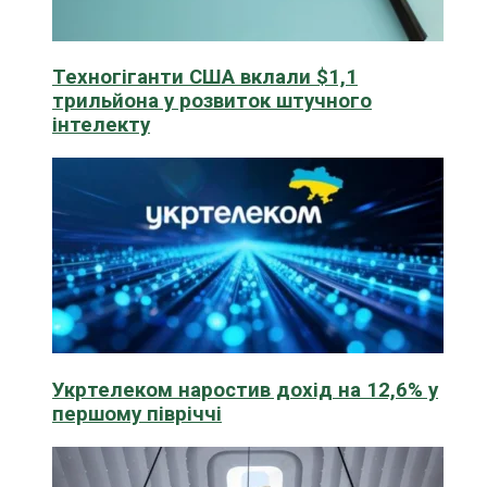
Техногіганти США вклали $1,1
трильйона у розвиток штучного
інтелекту
Укртелеком наростив дохід на 12,6% у
першому півріччі