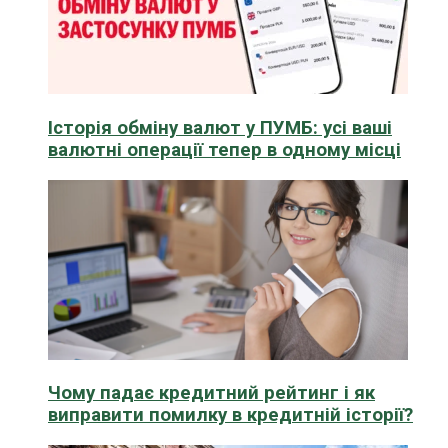
Історія обміну валют у ПУМБ: усі ваші
валютні операції тепер в одному місці
Чому падає кредитний рейтинг і як
виправити помилку в кредитній історії?