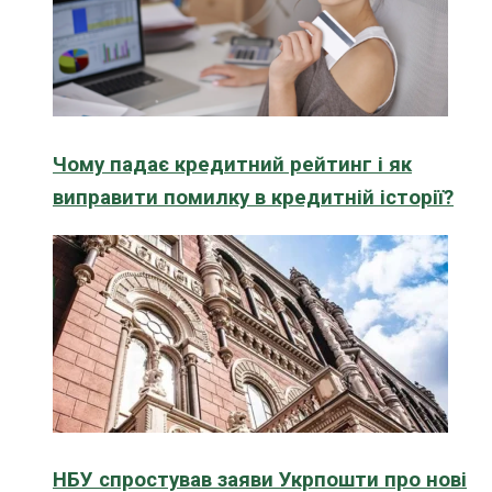
Чому падає кредитний рейтинг і як
виправити помилку в кредитній історії?
НБУ спростував заяви Укрпошти про нові