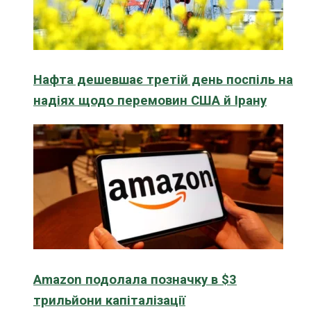
Нафта дешевшає третій день поспіль на
надіях щодо перемовин США й Ірану
Amazon подолала позначку в $3
трильйони капіталізації