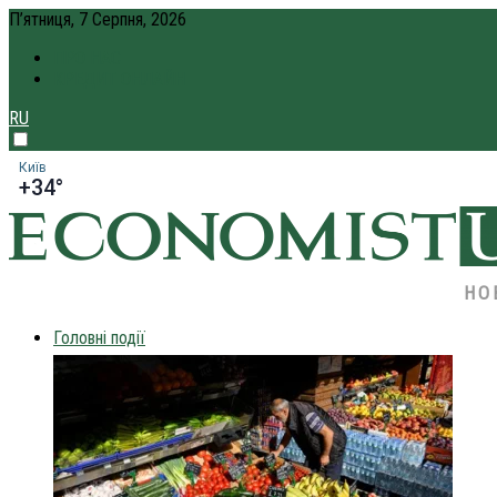
П’ятниця, 7 Серпня, 2026
ПРО НАС
КРЕДИТ ОНЛАЙН
RU
Київ
+34°
НО
Головні події