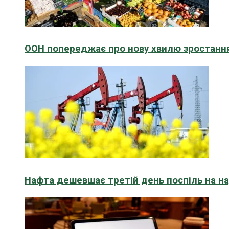
ООН попереджає про нову хвилю зростання
Нафта дешевшає третій день поспіль на н