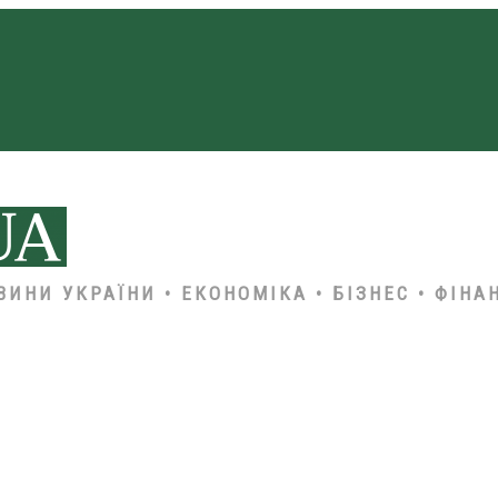
ВИНИ УКРАЇНИ • ЕКОНОМІКА • БІЗНЕС • ФІНА