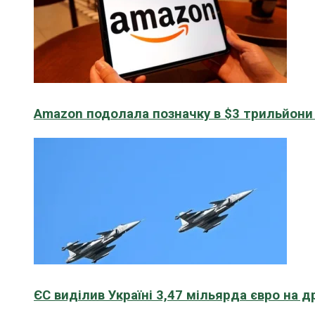
Amazon подолала позначку в $3 трильйони к
ЄС виділив Україні 3,47 мільярда євро на д