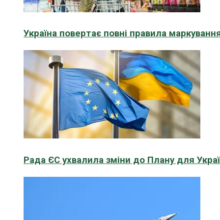
Україна повертає повні правила маркування
Рада ЄС ухвалила зміни до Плану для Укра