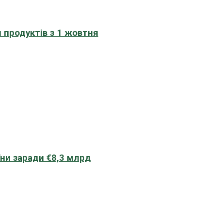
 продуктів з 1 жовтня
їни заради €8,3 млрд