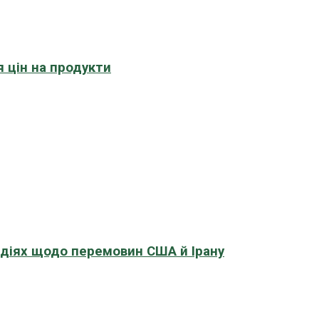
 цін на продукти
адіях щодо перемовин США й Ірану