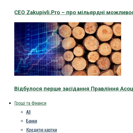
CEO Zakupivli.Pro – про мільярдні можливо
Відбулося перше засідання Правління Асоц
Гроші та Фінанси
All
Банки
Кредитні картки