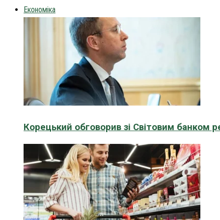
Економіка
Корецький обговорив зі Світовим банком р