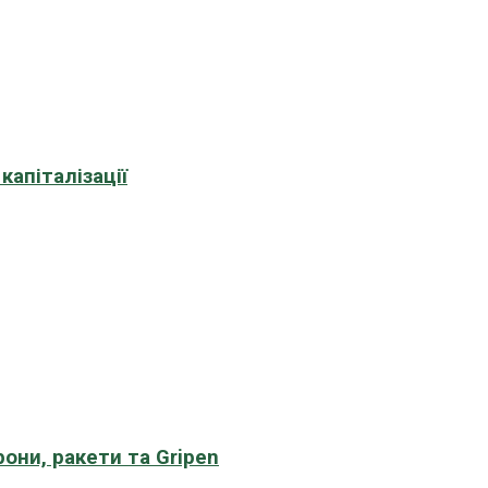
апіталізації
рони, ракети та Gripen