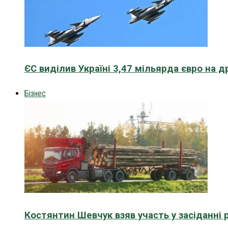
ЄС виділив Україні 3,47 мільярда євро на д
Бізнес
Костянтин Шевчук взяв участь у засіданні