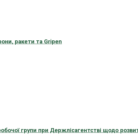
рони, ракети та Gripen
 робочої групи при Держлісагентстві щодо розви