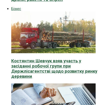
Бізнес
Костянтин Шевчук взяв участь у
засіданні робочої групи при
Держлісагентстві щодо розвитку ринку
деревини