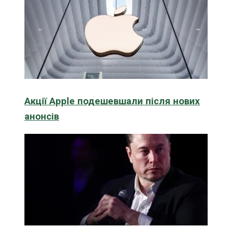
Акції Apple подешевшали після нових
анонсів