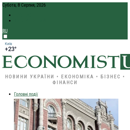
Субота, 8 Серпня, 2026
ПРО НАС
КРЕДИТ ОНЛАЙН
RU
Київ
+23°
НОВИНИ УКРАЇНИ • ЕКОНОМІКА • БІЗНЕС •
ФІНАНСИ
Головні події