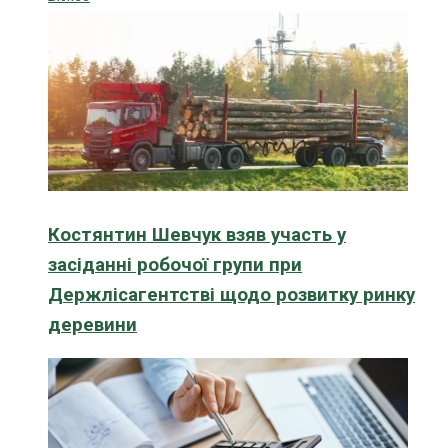
Костянтин Шевчук взяв участь у
засіданні робочої групи при
Держлісагентстві щодо розвитку ринку
деревини