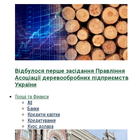
Відбулося перше засідання Правління
Асоціації деревообробних підприємств
України
Гроші та Фінанси
All
Банки
Кредитні картки
Кредитування
Курс долара