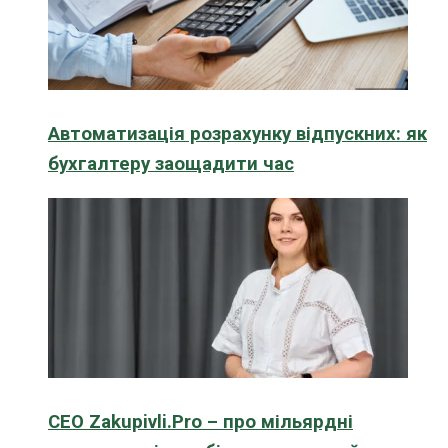
Автоматизація розрахунку відпускних: як
бухгалтеру заощадити час
CEO Zakupivli.Pro – про мільярдні