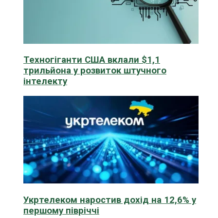
Техногіганти США вклали $1,1
трильйона у розвиток штучного
інтелекту
Укртелеком наростив дохід на 12,6% у
першому півріччі