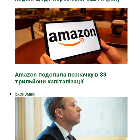
Amazon подолала позначку в $3
трильйони капіталізації
Економіка