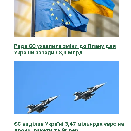
Рада ЄС ухвалила зміни до Плану для
України заради €8,3 млрд
ЄС виділив Україні 3,47 мільярда євро на
дрони, ракети та Gripen