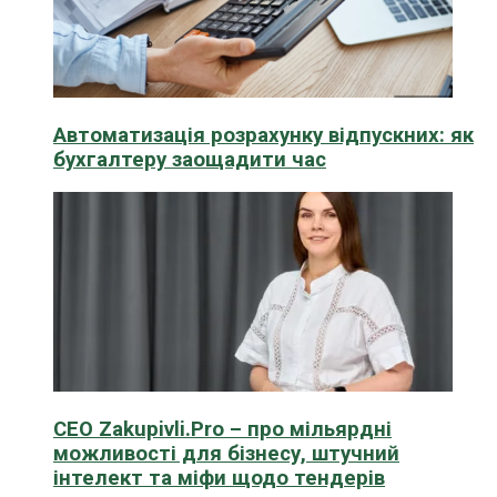
Автоматизація розрахунку відпускних: як
бухгалтеру заощадити час
CEO Zakupivli.Pro – про мільярдні
можливості для бізнесу, штучний
інтелект та міфи щодо тендерів