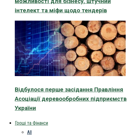
можливості для бізнесу, штучний
інтелект та міфи щодо тендерів
Відбулося перше засідання Правління
Асоціації деревообробних підприємств
України
Гроші та Фінанси
All