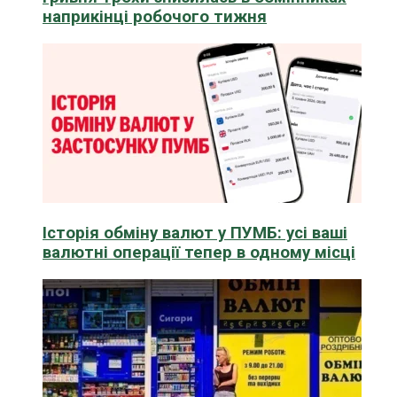
наприкінці робочого тижня
Історія обміну валют у ПУМБ: усі ваші
валютні операції тепер в одному місці