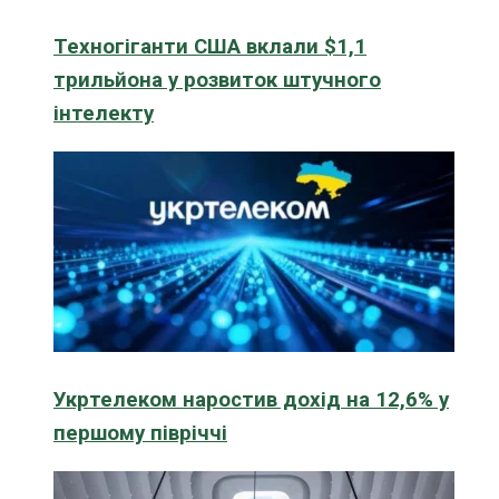
Техногіганти США вклали $1,1
трильйона у розвиток штучного
інтелекту
Укртелеком наростив дохід на 12,6% у
першому півріччі