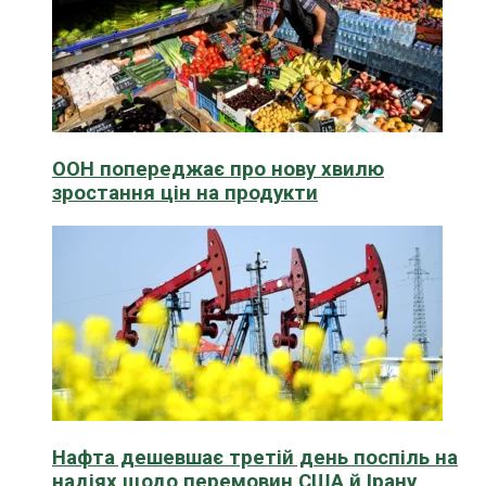
ООН попереджає про нову хвилю
зростання цін на продукти
Нафта дешевшає третій день поспіль на
надіях щодо перемовин США й Ірану