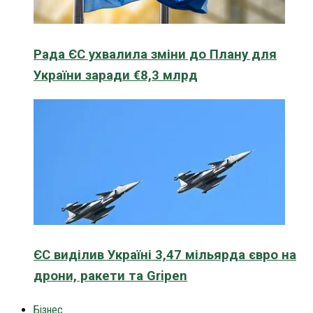
Рада ЄС ухвалила зміни до Плану для
України заради €8,3 млрд
ЄС виділив Україні 3,47 мільярда євро на
дрони, ракети та Gripen
Бізнес