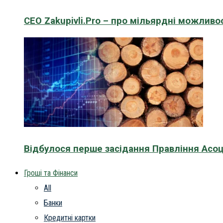
CEO Zakupivli.Pro – про мільярдні можливо
Відбулося перше засідання Правління Асоц
Гроші та Фінанси
All
Банки
Кредитні картки