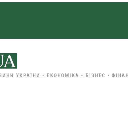
ВИНИ УКРАЇНИ • ЕКОНОМІКА • БІЗНЕС • ФІНА