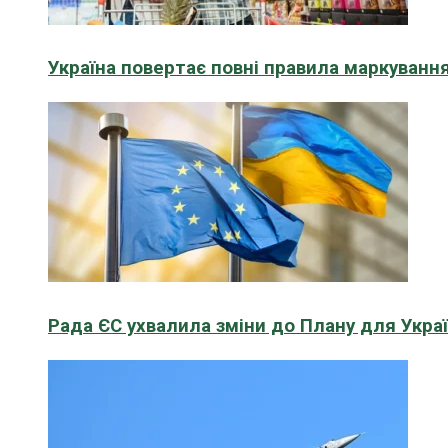
Україна повертає повні правила маркування
Рада ЄС ухвалила зміни до Плану для Укра