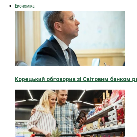
Економіка
Корецький обговорив зі Світовим банком р