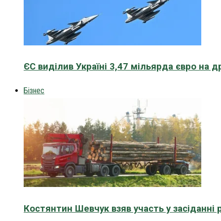
ЄС виділив Україні 3,47 мільярда євро на д
Бізнес
Костянтин Шевчук взяв участь у засіданні