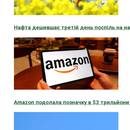
Нафта дешевшає третій день поспіль на н
Amazon подолала позначку в $3 трильйони к