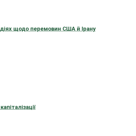
адіях щодо перемовин США й Ірану
апіталізації