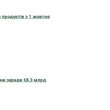
 продуктів з 1 жовтня
їни заради €8,3 млрд