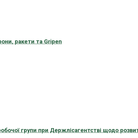
рони, ракети та Gripen
 робочої групи при Держлісагентстві щодо розви