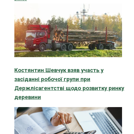
Костянтин Шевчук взяв участь у
засіданні робочої групи при
Держлісагентстві щодо розвитку ринку
деревини