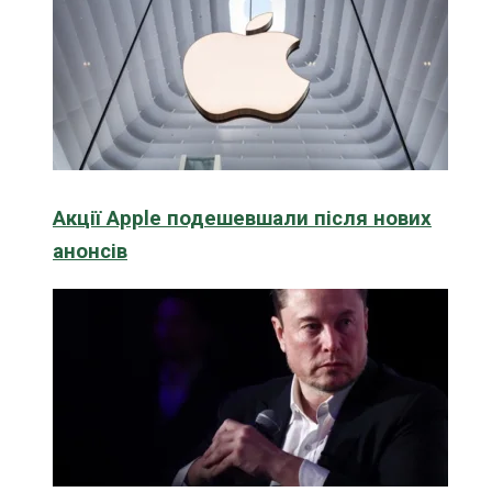
Акції Apple подешевшали після нових
анонсів