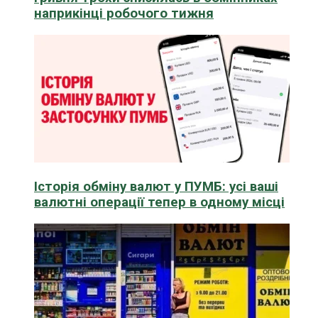
наприкінці робочого тижня
Історія обміну валют у ПУМБ: усі ваші
валютні операції тепер в одному місці