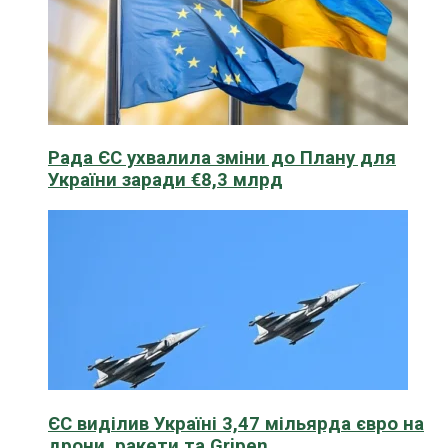
Рада ЄС ухвалила зміни до Плану для
України заради €8,3 млрд
ЄС виділив Україні 3,47 мільярда євро на
дрони, ракети та Gripen