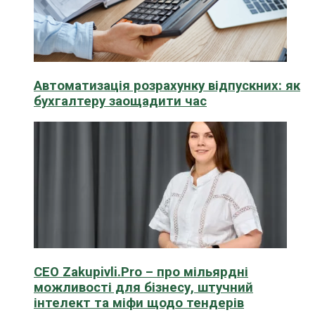
Автоматизація розрахунку відпускних: як
бухгалтеру заощадити час
CEO Zakupivli.Pro – про мільярдні
можливості для бізнесу, штучний
інтелект та міфи щодо тендерів