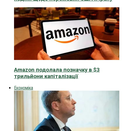
Amazon подолала позначку в $3
трильйони капіталізації
Економіка