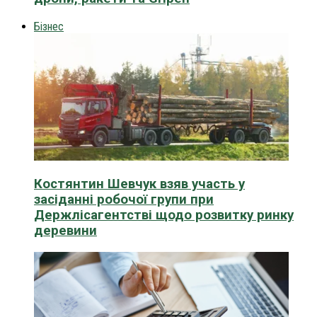
Бізнес
Костянтин Шевчук взяв участь у
засіданні робочої групи при
Держлісагентстві щодо розвитку ринку
деревини