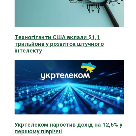
Техногіганти США вклали $1,1
трильйона у розвиток штучного
інтелекту
Укртелеком наростив дохід на 12,6% у
першому півріччі