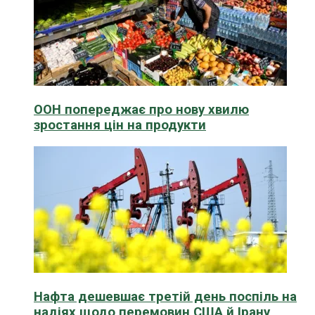
ООН попереджає про нову хвилю
зростання цін на продукти
Нафта дешевшає третій день поспіль на
надіях щодо перемовин США й Ірану