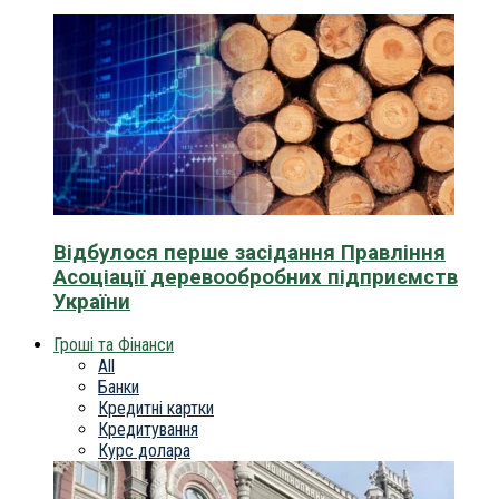
Відбулося перше засідання Правління
Асоціації деревообробних підприємств
України
Гроші та Фінанси
All
Банки
Кредитні картки
Кредитування
Курс долара