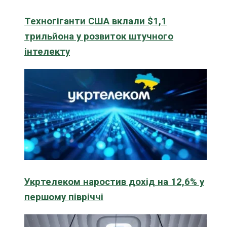
Техногіганти США вклали $1,1
трильйона у розвиток штучного
інтелекту
Укртелеком наростив дохід на 12,6% у
першому півріччі