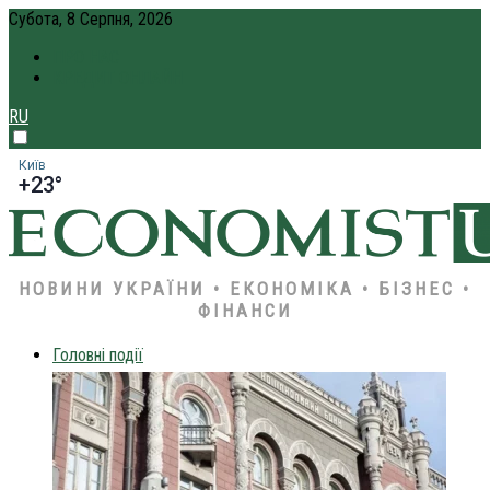
Субота, 8 Серпня, 2026
ПРО НАС
КРЕДИТ ОНЛАЙН
RU
Київ
+23°
НОВИНИ УКРАЇНИ • ЕКОНОМІКА • БІЗНЕС •
ФІНАНСИ
Головні події