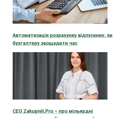
Автоматизація розрахунку відпускних: як
бухгалтеру заощадити час
CEO Zakupivli.Pro – про мільярдні