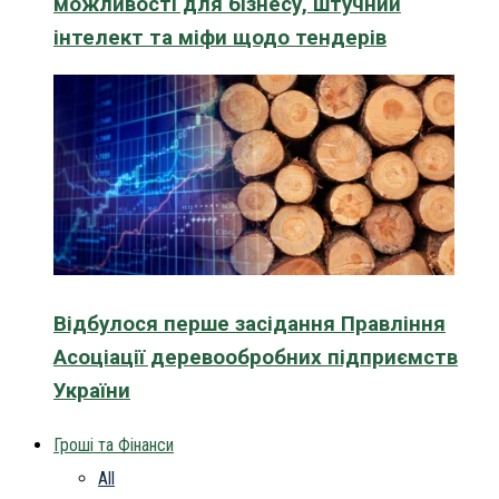
можливості для бізнесу, штучний
інтелект та міфи щодо тендерів
Відбулося перше засідання Правління
Асоціації деревообробних підприємств
України
Гроші та Фінанси
All