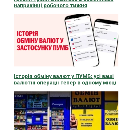
наприкінці робочого тижня
Історія обміну валют у ПУМБ: усі ваші
валютні операції тепер в одному місці