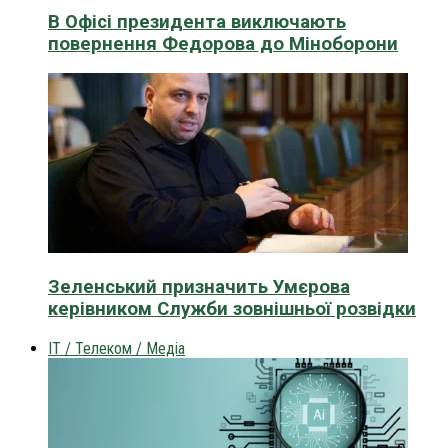
В Офісі президента виключають
повернення Федорова до Міноборони
Зеленський призначить Умєрова
керівником Служби зовнішньої розвідки
IT / Телеком / Медіа