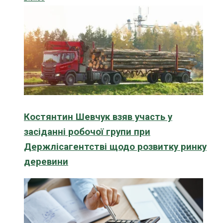
Костянтин Шевчук взяв участь у
засіданні робочої групи при
Держлісагентстві щодо розвитку ринку
деревини