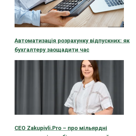
Автоматизація розрахунку відпускних: як
бухгалтеру заощадити час
CEO Zakupivli.Pro – про мільярдні