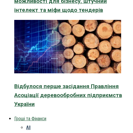
можливості для бізнесу, штучний
інтелект та міфи щодо тендерів
Відбулося перше засідання Правління
Асоціації деревообробних підприємств
України
Гроші та Фінанси
All