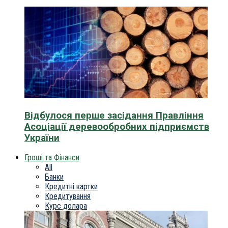
Відбулося перше засідання Правління
Асоціації деревообробних підприємств
України
Гроші та Фінанси
All
Банки
Кредитні картки
Кредитування
Курс долара