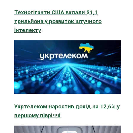
Техногіганти США вклали $1,1
трильйона у розвиток штучного
інтелекту
Укртелеком наростив дохід на 12,6% у
першому півріччі