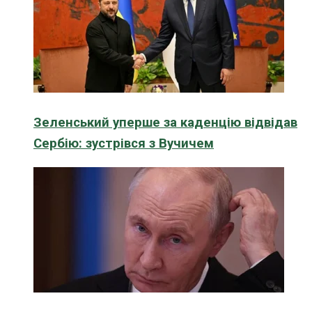
Зеленський уперше за каденцію відвідав
Сербію: зустрівся з Вучичем