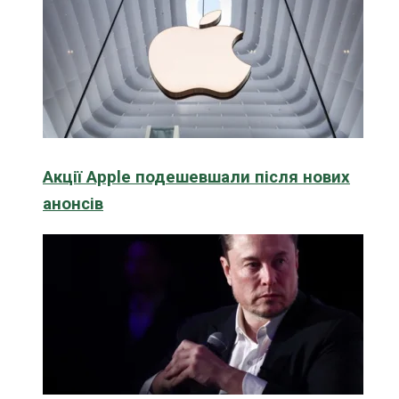
Акції Apple подешевшали після нових
анонсів