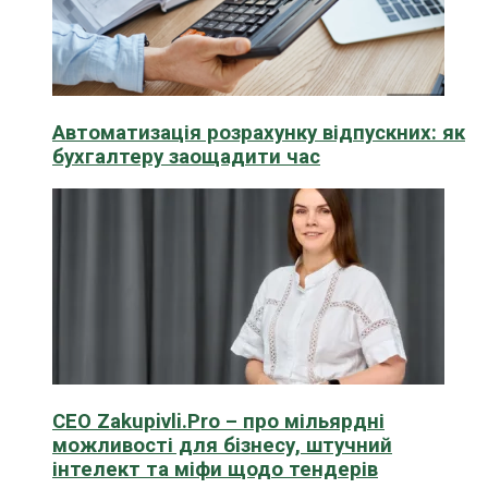
Автоматизація розрахунку відпускних: як
бухгалтеру заощадити час
CEO Zakupivli.Pro – про мільярдні
можливості для бізнесу, штучний
інтелект та міфи щодо тендерів