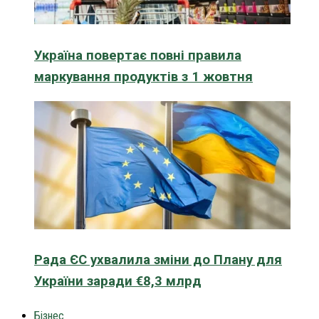
Україна повертає повні правила
маркування продуктів з 1 жовтня
Рада ЄС ухвалила зміни до Плану для
України заради €8,3 млрд
Бізнес