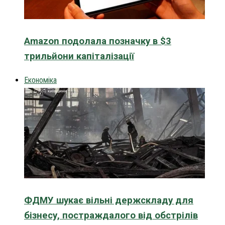
Amazon подолала позначку в $3
трильйони капіталізації
Економіка
ФДМУ шукає вільні держскладу для
бізнесу, постраждалого від обстрілів