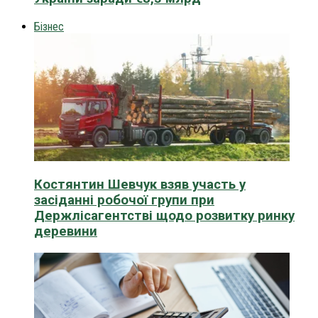
Бізнес
Костянтин Шевчук взяв участь у
засіданні робочої групи при
Держлісагентстві щодо розвитку ринку
деревини