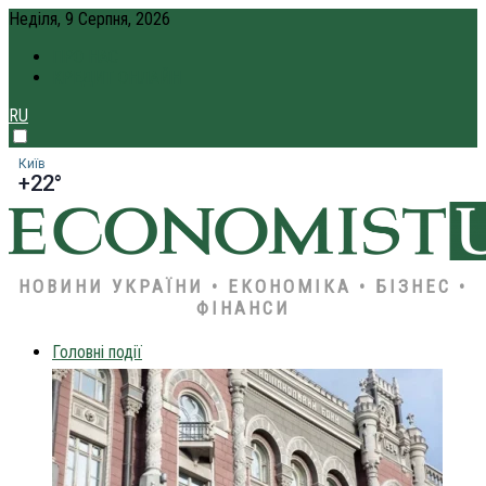
Неділя, 9 Серпня, 2026
ПРО НАС
КРЕДИТ ОНЛАЙН
RU
Київ
+22°
НОВИНИ УКРАЇНИ • ЕКОНОМІКА • БІЗНЕС •
ФІНАНСИ
Головні події