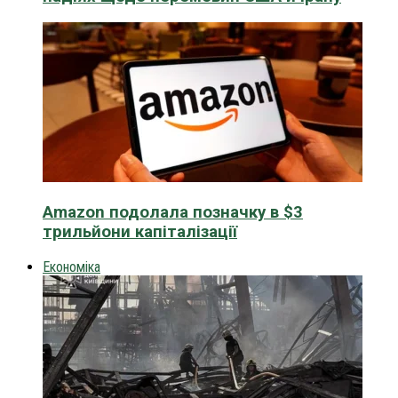
Amazon подолала позначку в $3
трильйони капіталізації
Економіка