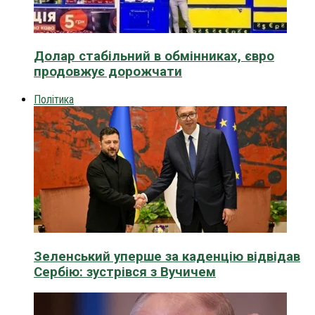
Долар стабільний в обмінниках, євро
продовжує дорожчати
Політика
Зеленський уперше за каденцію відвідав
Сербію: зустрівся з Вучичем