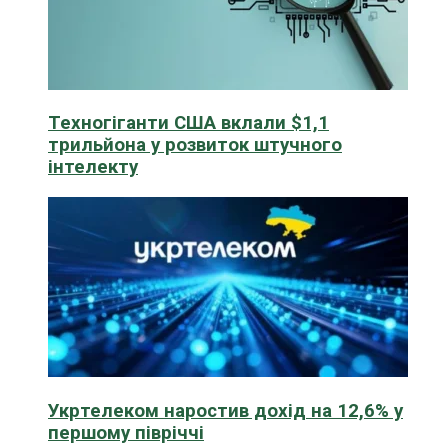
Техногіганти США вклали $1,1
трильйона у розвиток штучного
інтелекту
Укртелеком наростив дохід на 12,6% у
першому півріччі