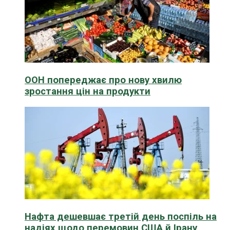
ООН попереджає про нову хвилю
зростання цін на продукти
Нафта дешевшає третій день поспіль на
надіях щодо перемовин США й Ірану