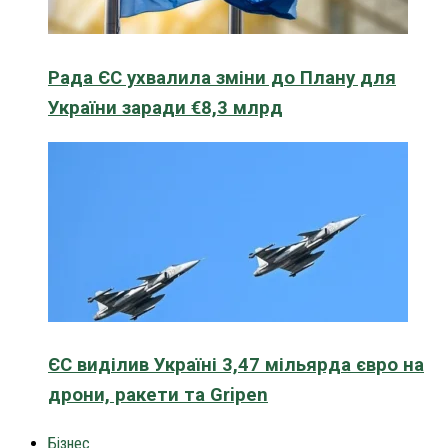
Рада ЄС ухвалила зміни до Плану для
України заради €8,3 млрд
ЄС виділив Україні 3,47 мільярда євро на
дрони, ракети та Gripen
Бізнес