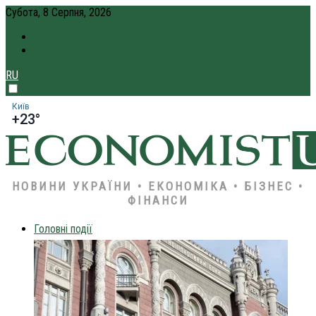
Субота, 8 Серпня, 2026
ПРО НАС
КРЕДИТ ОНЛАЙН
RU
Київ
+23°
НОВИНИ УКРАЇНИ • ЕКОНОМІКА • БІЗНЕС •
ФІНАНСИ
Головні події