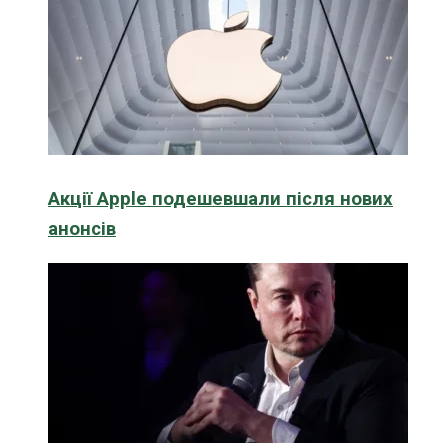
Акції Apple подешевшали після нових
анонсів