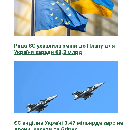
Рада ЄС ухвалила зміни до Плану для
України заради €8,3 млрд
ЄС виділив Україні 3,47 мільярда євро на
дрони, ракети та Gripen