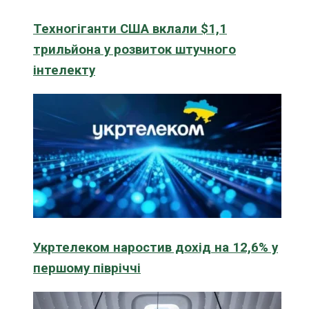
Техногіганти США вклали $1,1
трильйона у розвиток штучного
інтелекту
Укртелеком наростив дохід на 12,6% у
першому півріччі