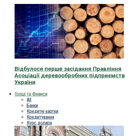
Відбулося перше засідання Правління
Асоціації деревообробних підприємств
України
Гроші та Фінанси
All
Банки
Кредитні картки
Кредитування
Курс долара