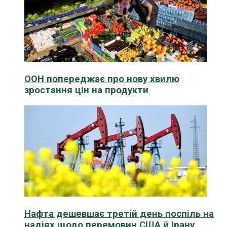
ООН попереджає про нову хвилю
зростання цін на продукти
Нафта дешевшає третій день поспіль на
надіях щодо перемовин США й Ірану