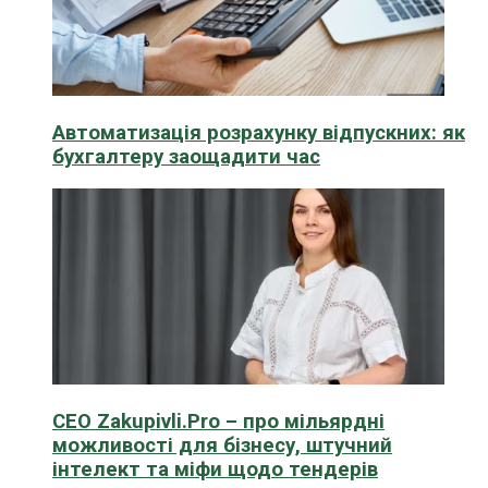
Автоматизація розрахунку відпускних: як
бухгалтеру заощадити час
CEO Zakupivli.Pro – про мільярдні
можливості для бізнесу, штучний
інтелект та міфи щодо тендерів