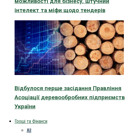
можливості для бізнесу, штучний
інтелект та міфи щодо тендерів
Відбулося перше засідання Правління
Асоціації деревообробних підприємств
України
Гроші та Фінанси
All