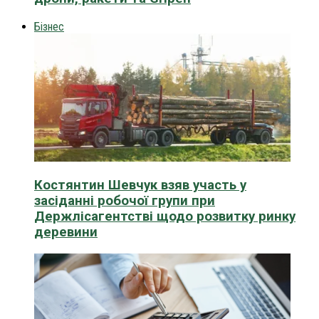
Бізнес
Костянтин Шевчук взяв участь у
засіданні робочої групи при
Держлісагентстві щодо розвитку ринку
деревини