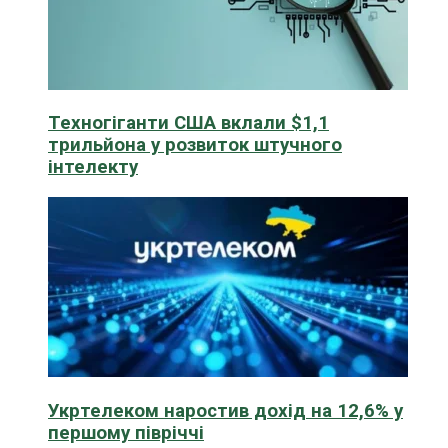
Техногіганти США вклали $1,1
трильйона у розвиток штучного
інтелекту
Укртелеком наростив дохід на 12,6% у
першому півріччі