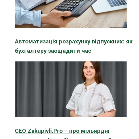
Автоматизація розрахунку відпускних: як
бухгалтеру заощадити час
CEO Zakupivli.Pro – про мільярдні