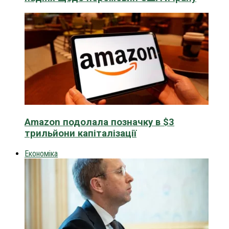
Amazon подолала позначку в $3
трильйони капіталізації
Економіка