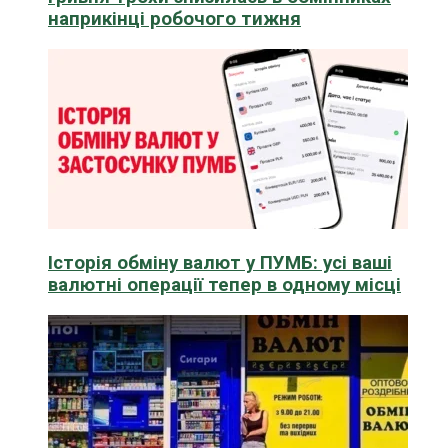
наприкінці робочого тижня
Історія обміну валют у ПУМБ: усі ваші
валютні операції тепер в одному місці