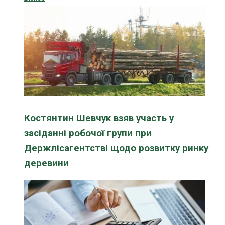
Костянтин Шевчук взяв участь у
засіданні робочої групи при
Держлісагентстві щодо розвитку ринку
деревини