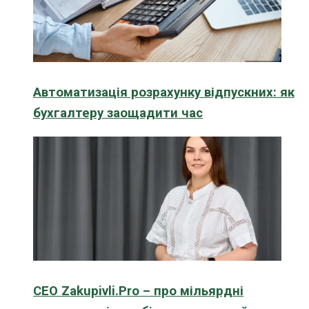
Автоматизація розрахунку відпускних: як
бухгалтеру заощадити час
CEO Zakupivli.Pro – про мільярдні