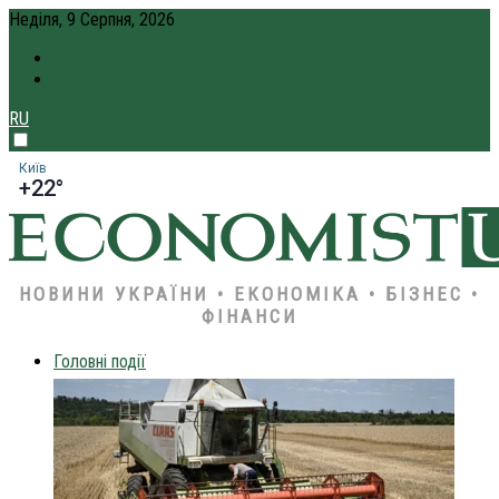
Неділя, 9 Серпня, 2026
ПРО НАС
КРЕДИТ ОНЛАЙН
RU
Київ
+22°
НОВИНИ УКРАЇНИ • ЕКОНОМІКА • БІЗНЕС •
ФІНАНСИ
Головні події