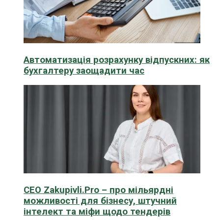
Автоматизація розрахунку відпускних: як
бухгалтеру заощадити час
CEO Zakupivli.Pro – про мільярдні
можливості для бізнесу, штучний
інтелект та міфи щодо тендерів