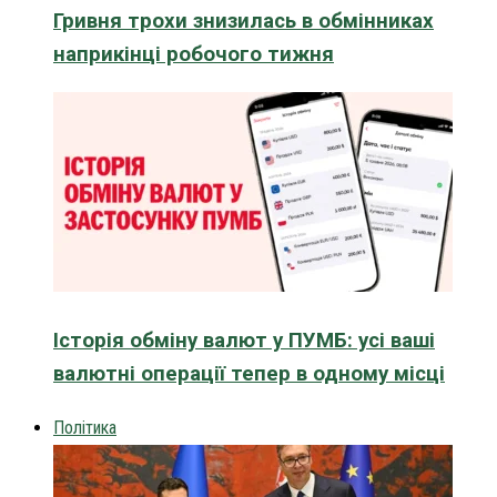
Гривня трохи знизилась в обмінниках
наприкінці робочого тижня
Історія обміну валют у ПУМБ: усі ваші
валютні операції тепер в одному місці
Політика