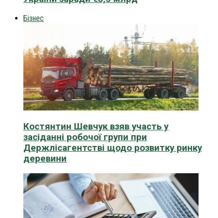
Бізнес
Костянтин Шевчук взяв участь у
засіданні робочої групи при
Держлісагентстві щодо розвитку ринку
деревини