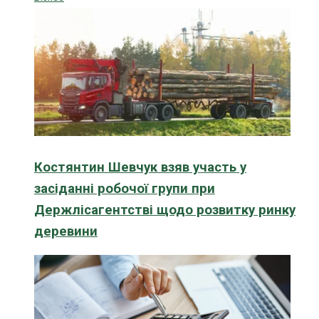
Костянтин Шевчук взяв участь у
засіданні робочої групи при
Держлісагентстві щодо розвитку ринку
деревини