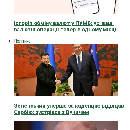
Історія обміну валют у ПУМБ: усі ваші
валютні операції тепер в одному місці
Політика
Зеленський уперше за каденцію відвідав
Сербію: зустрівся з Вучичем