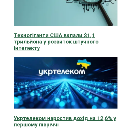
Техногіганти США вклали $1,1
трильйона у розвиток штучного
інтелекту
Укртелеком наростив дохід на 12,6% у
першому півріччі