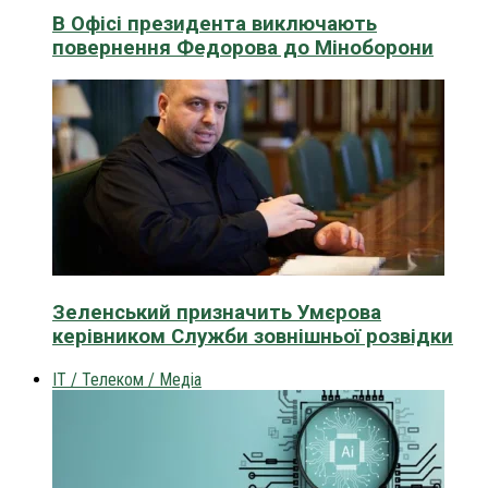
В Офісі президента виключають
повернення Федорова до Міноборони
Зеленський призначить Умєрова
керівником Служби зовнішньої розвідки
IT / Телеком / Медіа