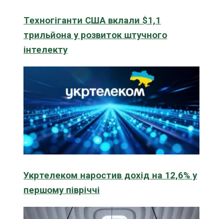
Техногіганти США вклали $1,1
трильйона у розвиток штучного
інтелекту
Укртелеком наростив дохід на 12,6% у
першому півріччі