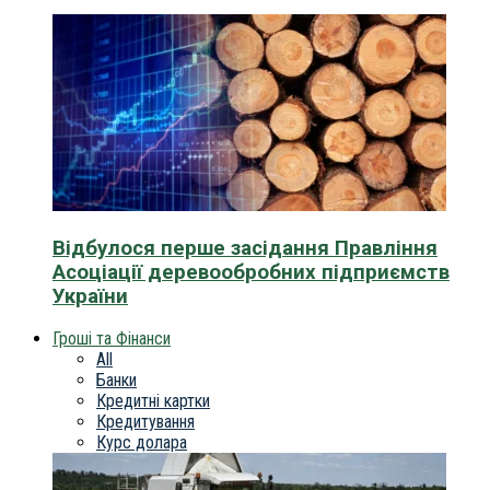
Відбулося перше засідання Правління
Асоціації деревообробних підприємств
України
Гроші та Фінанси
All
Банки
Кредитні картки
Кредитування
Курс долара