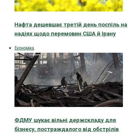
Нафта дешевшає третій день поспіль на
надіях щодо перемовин США й Ірану
Економіка
ФДМУ шукає вільні держскладу для
бізнесу, постраждалого від обстрілів