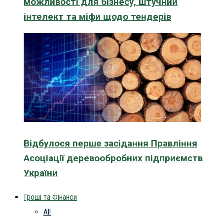
можливості для бізнесу, штучний
інтелект та міфи щодо тендерів
Відбулося перше засідання Правління
Асоціації деревообробних підприємств
України
Гроші та Фінанси
All