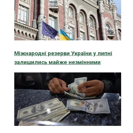
Міжнародні резерви України у липні
залишились майже незмінними