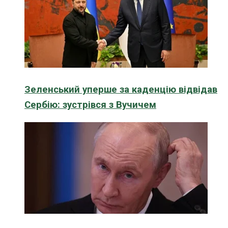
Зеленський уперше за каденцію відвідав
Сербію: зустрівся з Вучичем