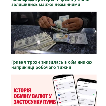
залишились майже незмінними
Гривня трохи знизилась в обмінниках
наприкінці робочого тижня