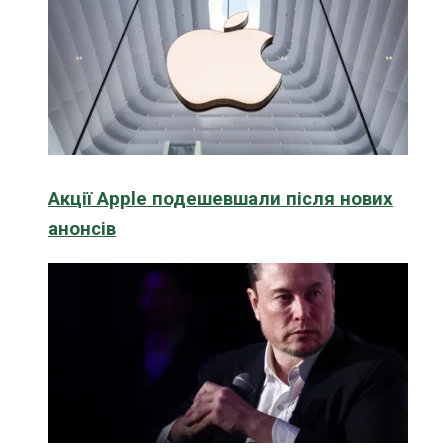
Акції Apple подешевшали після нових
анонсів