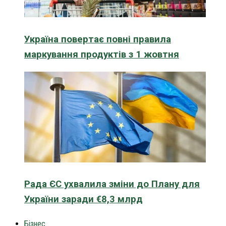
Україна повертає повні правила
маркування продуктів з 1 жовтня
Рада ЄС ухвалила зміни до Плану для
України заради €8,3 млрд
Бізнес