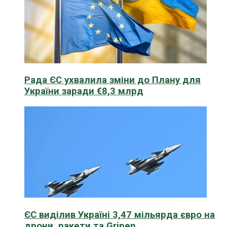
Рада ЄС ухвалила зміни до Плану для
України заради €8,3 млрд
ЄС виділив Україні 3,47 мільярда євро на
дрони, ракети та Gripen