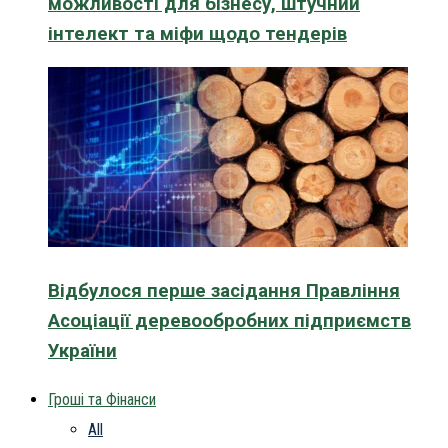
можливості для бізнесу, штучний
інтелект та міфи щодо тендерів
Відбулося перше засідання Правління
Асоціації деревообробних підприємств
України
Гроші та Фінанси
All