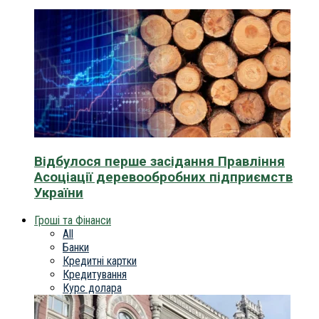
Відбулося перше засідання Правління
Асоціації деревообробних підприємств
України
Гроші та Фінанси
All
Банки
Кредитні картки
Кредитування
Курс долара