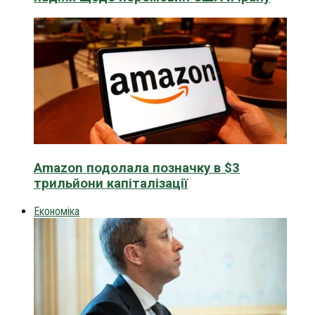
Amazon подолала позначку в $3
трильйони капіталізації
Економіка