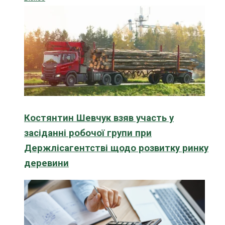
Костянтин Шевчук взяв участь у
засіданні робочої групи при
Держлісагентстві щодо розвитку ринку
деревини