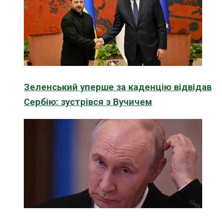
Зеленський уперше за каденцію відвідав
Сербію: зустрівся з Вучичем