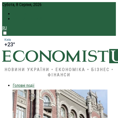
Субота, 8 Серпня, 2026
ПРО НАС
КРЕДИТ ОНЛАЙН
RU
Київ
+23°
НОВИНИ УКРАЇНИ • ЕКОНОМІКА • БІЗНЕС •
ФІНАНСИ
Головні події