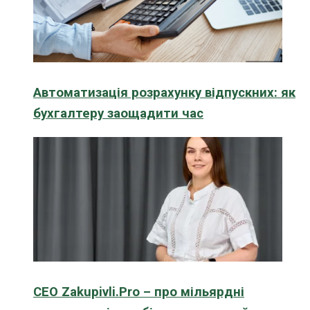
Автоматизація розрахунку відпускних: як
бухгалтеру заощадити час
CEO Zakupivli.Pro – про мільярдні