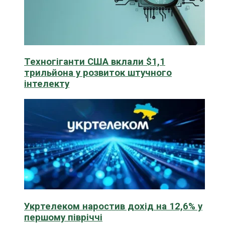
Техногіганти США вклали $1,1
трильйона у розвиток штучного
інтелекту
Укртелеком наростив дохід на 12,6% у
першому півріччі