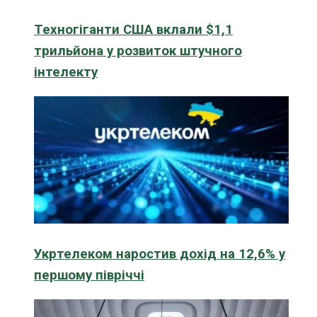
Техногіганти США вклали $1,1
трильйона у розвиток штучного
інтелекту
Укртелеком наростив дохід на 12,6% у
першому півріччі