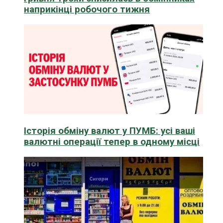
наприкінці робочого тижня
Історія обміну валют у ПУМБ: усі ваші
валютні операції тепер в одному місці