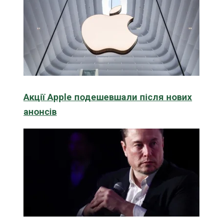
Акції Apple подешевшали після нових
анонсів