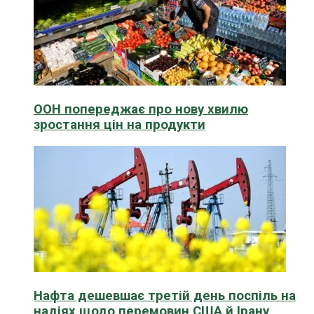
ООН попереджає про нову хвилю
зростання цін на продукти
Нафта дешевшає третій день поспіль на
надіях щодо перемовин США й Ірану