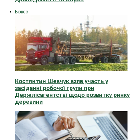
Бізнес
Костянтин Шевчук взяв участь у
засіданні робочої групи при
Держлісагентстві щодо розвитку ринку
деревини