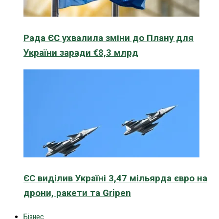
Рада ЄС ухвалила зміни до Плану для
України заради €8,3 млрд
ЄС виділив Україні 3,47 мільярда євро на
дрони, ракети та Gripen
Бізнес