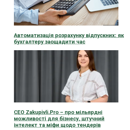
Автоматизація розрахунку відпускних: як
бухгалтеру заощадити час
CEO Zakupivli.Pro – про мільярдні
можливості для бізнесу, штучний
інтелект та міфи щодо тендерів