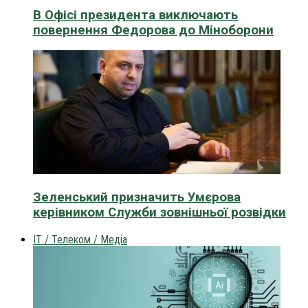
В Офісі президента виключають
повернення Федорова до Міноборони
Зеленський призначить Умєрова
керівником Служби зовнішньої розвідки
IT / Телеком / Медіа