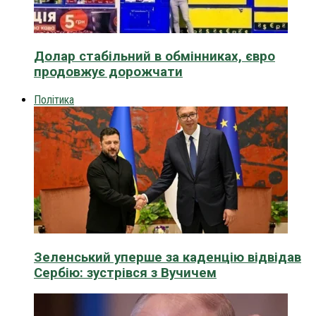
Долар стабільний в обмінниках, євро
продовжує дорожчати
Політика
Зеленський уперше за каденцію відвідав
Сербію: зустрівся з Вучичем