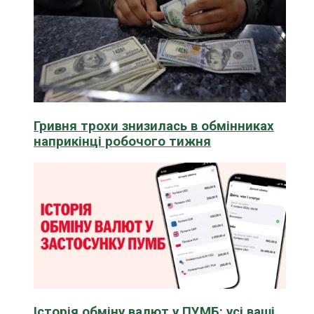
Гривня трохи знизилась в обмінниках
наприкінці робочого тижня
Історія обміну валют у ПУМБ: усі ваші