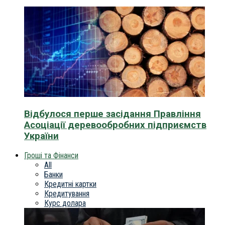
Відбулося перше засідання Правління
Асоціації деревообробних підприємств
України
Гроші та Фінанси
All
Банки
Кредитні картки
Кредитування
Курс долара