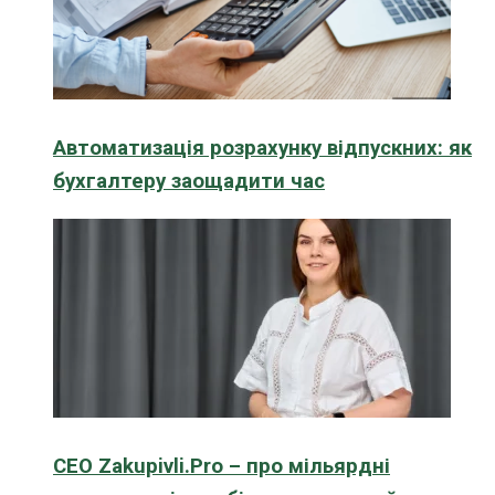
Автоматизація розрахунку відпускних: як
бухгалтеру заощадити час
CEO Zakupivli.Pro – про мільярдні