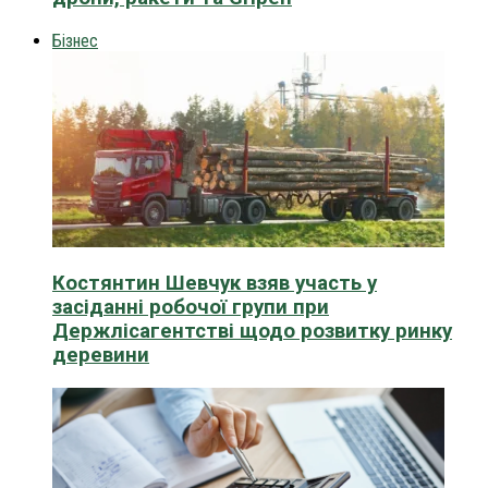
Бізнес
Костянтин Шевчук взяв участь у
засіданні робочої групи при
Держлісагентстві щодо розвитку ринку
деревини