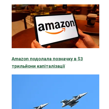
Amazon подолала позначку в $3
трильйони капіталізації