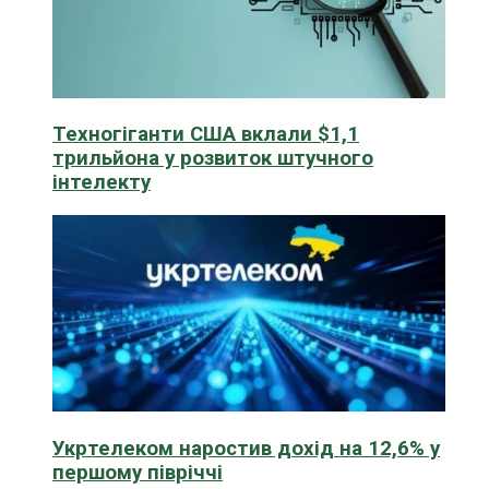
Техногіганти США вклали $1,1
трильйона у розвиток штучного
інтелекту
Укртелеком наростив дохід на 12,6% у
першому півріччі