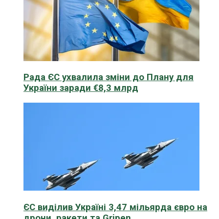
Рада ЄС ухвалила зміни до Плану для
України заради €8,3 млрд
ЄС виділив Україні 3,47 мільярда євро на
дрони, ракети та Gripen