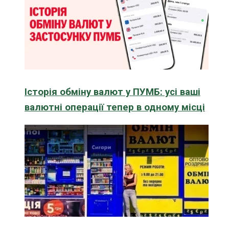
Історія обміну валют у ПУМБ: усі ваші
валютні операції тепер в одному місці