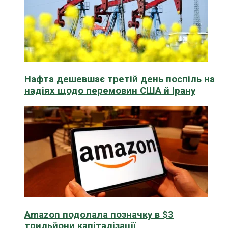
Нафта дешевшає третій день поспіль на
надіях щодо перемовин США й Ірану
Amazon подолала позначку в $3
трильйони капіталізації