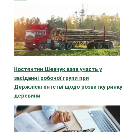
Костянтин Шевчук взяв участь у
засіданні робочої групи при
Держлісагентстві щодо розвитку ринку
деревини