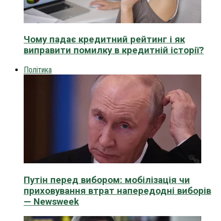
Чому падає кредитний рейтинг і як
виправити помилку в кредитній історії?
Політика
Путін перед вибором: мобілізація чи
приховування втрат напередодні виборів
— Newsweek