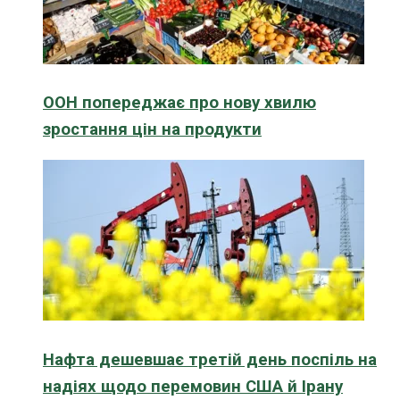
ООН попереджає про нову хвилю
зростання цін на продукти
Нафта дешевшає третій день поспіль на
надіях щодо перемовин США й Ірану