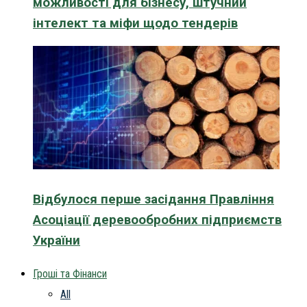
можливості для бізнесу, штучний
інтелект та міфи щодо тендерів
Відбулося перше засідання Правління
Асоціації деревообробних підприємств
України
Гроші та Фінанси
All