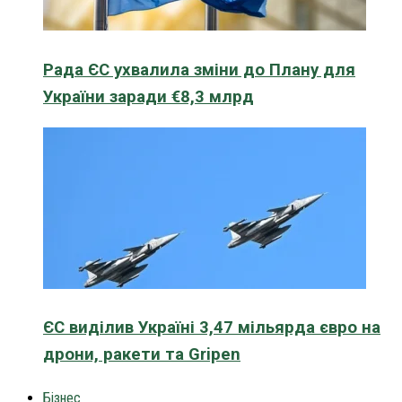
Рада ЄС ухвалила зміни до Плану для
України заради €8,3 млрд
ЄС виділив Україні 3,47 мільярда євро на
дрони, ракети та Gripen
Бізнес