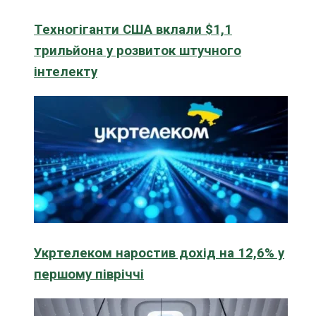
Техногіганти США вклали $1,1
трильйона у розвиток штучного
інтелекту
Укртелеком наростив дохід на 12,6% у
першому півріччі