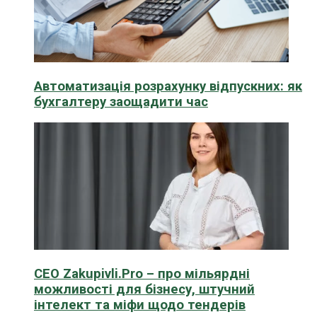
Автоматизація розрахунку відпускних: як
бухгалтеру заощадити час
CEO Zakupivli.Pro – про мільярдні
можливості для бізнесу, штучний
інтелект та міфи щодо тендерів