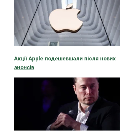
Акції Apple подешевшали після нових
анонсів