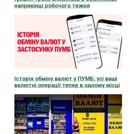
наприкінці робочого тижня
Історія обміну валют у ПУМБ: усі ваші
валютні операції тепер в одному місці