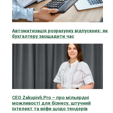
Автоматизація розрахунку відпускних: як
бухгалтеру заощадити час
CEO Zakupivli.Pro – про мільярдні
можливості для бізнесу, штучний
інтелект та міфи щодо тендерів