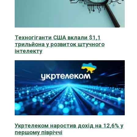
Техногіганти США вклали $1,1
трильйона у розвиток штучного
інтелекту
Укртелеком наростив дохід на 12,6% у
першому півріччі