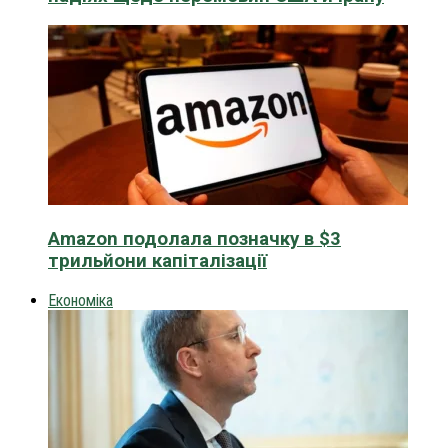
Amazon подолала позначку в $3
трильйони капіталізації
Економіка