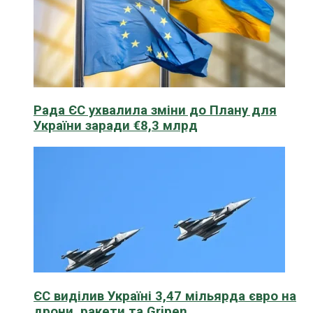
Рада ЄС ухвалила зміни до Плану для
України заради €8,3 млрд
ЄС виділив Україні 3,47 мільярда євро на
дрони, ракети та Gripen