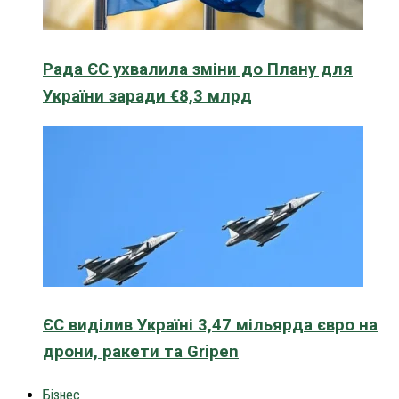
Рада ЄС ухвалила зміни до Плану для
України заради €8,3 млрд
ЄС виділив Україні 3,47 мільярда євро на
дрони, ракети та Gripen
Бізнес