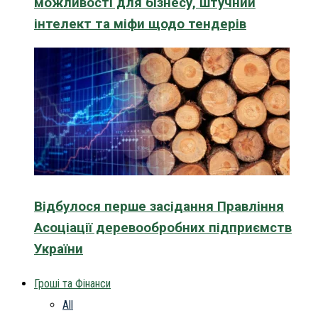
можливості для бізнесу, штучний
інтелект та міфи щодо тендерів
Відбулося перше засідання Правління
Асоціації деревообробних підприємств
України
Гроші та Фінанси
All