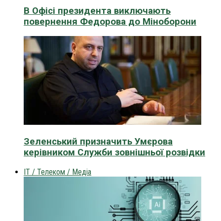
В Офісі президента виключають
повернення Федорова до Міноборони
Зеленський призначить Умєрова
керівником Служби зовнішньої розвідки
IT / Телеком / Медіа