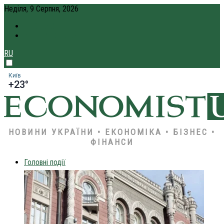
Неділя, 9 Серпня, 2026
ПРО НАС
КРЕДИТ ОНЛАЙН
RU
Київ
+23°
НОВИНИ УКРАЇНИ • ЕКОНОМІКА • БІЗНЕС •
ФІНАНСИ
Головні події