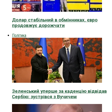
Долар стабільний в обмінниках, євро
продовжує дорожчати
Політика
Зеленський уперше за каденцію відвідав
Сербію: зустрівся з Вучичем