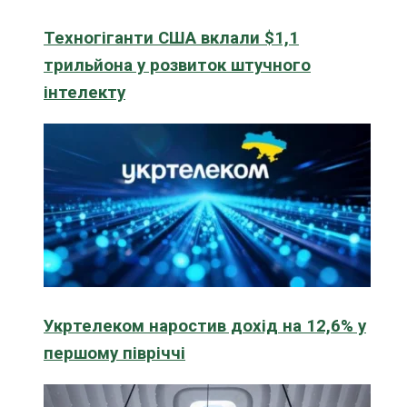
Техногіганти США вклали $1,1
трильйона у розвиток штучного
інтелекту
Укртелеком наростив дохід на 12,6% у
першому півріччі