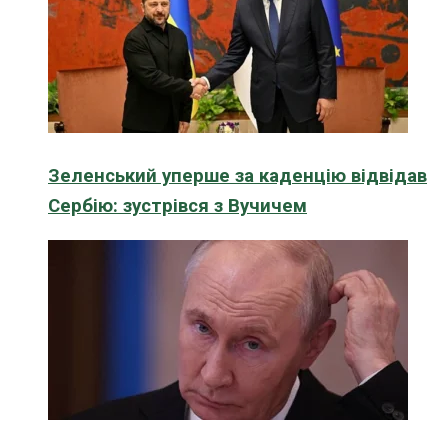
Зеленський уперше за каденцію відвідав
Сербію: зустрівся з Вучичем