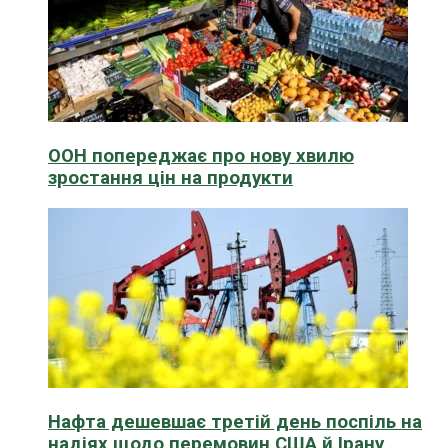
ООН попереджає про нову хвилю
зростання цін на продукти
Нафта дешевшає третій день поспіль на
надіях щодо перемовин США й Ірану