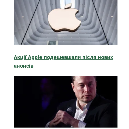
Акції Apple подешевшали після нових
анонсів