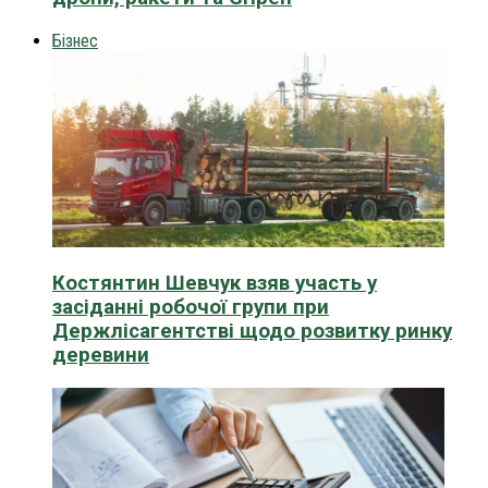
Бізнес
Костянтин Шевчук взяв участь у
засіданні робочої групи при
Держлісагентстві щодо розвитку ринку
деревини