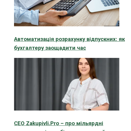
Автоматизація розрахунку відпускних: як
бухгалтеру заощадити час
CEO Zakupivli.Pro – про мільярдні