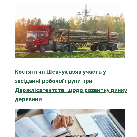
Костянтин Шевчук взяв участь у
засіданні робочої групи при
Держлісагентстві щодо розвитку ринку
деревини