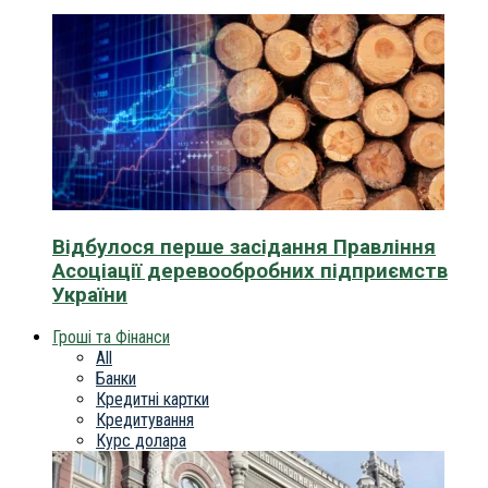
Відбулося перше засідання Правління
Асоціації деревообробних підприємств
України
Гроші та Фінанси
All
Банки
Кредитні картки
Кредитування
Курс долара