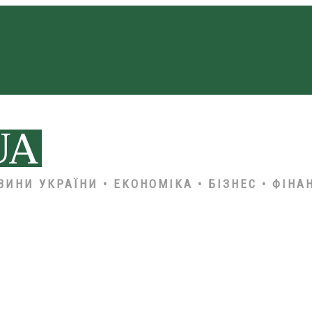
ВИНИ УКРАЇНИ • ЕКОНОМІКА • БІЗНЕС • ФІНА