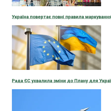
Україна повертає повні правила маркування
Рада ЄС ухвалила зміни до Плану для Укра