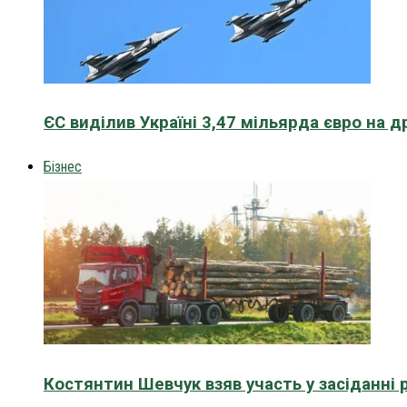
ЄС виділив Україні 3,47 мільярда євро на д
Бізнес
Костянтин Шевчук взяв участь у засіданні