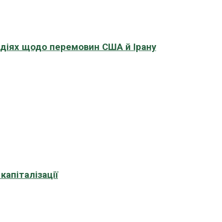
адіях щодо перемовин США й Ірану
апіталізації