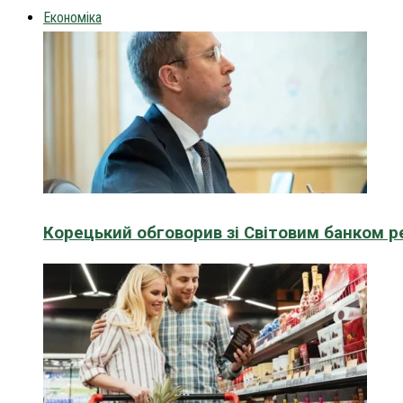
Економіка
Корецький обговорив зі Світовим банком р