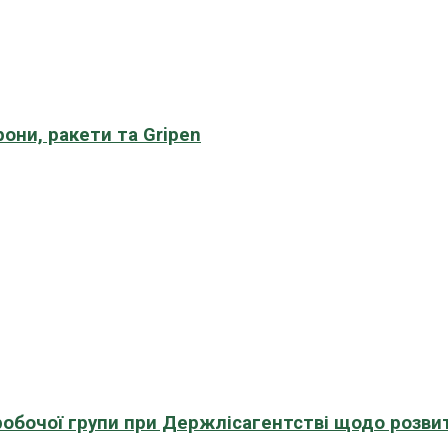
рони, ракети та Gripen
 робочої групи при Держлісагентстві щодо розви