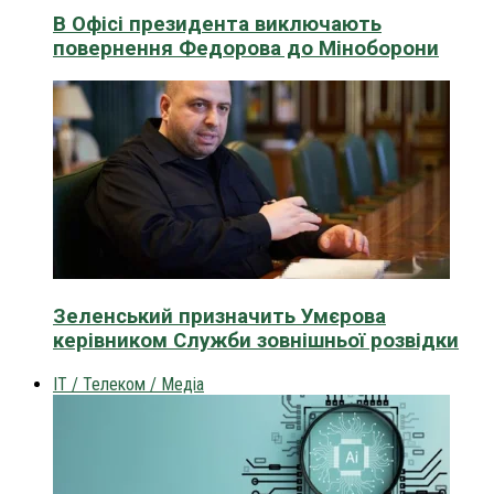
В Офісі президента виключають
повернення Федорова до Міноборони
Зеленський призначить Умєрова
керівником Служби зовнішньої розвідки
IT / Телеком / Медіа