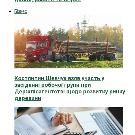
Бізнес
Костянтин Шевчук взяв участь у
засіданні робочої групи при
Держлісагентстві щодо розвитку ринку
деревини