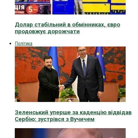
Долар стабільний в обмінниках, євро
продовжує дорожчати
Політика
Зеленський уперше за каденцію відвідав
Сербію: зустрівся з Вучичем