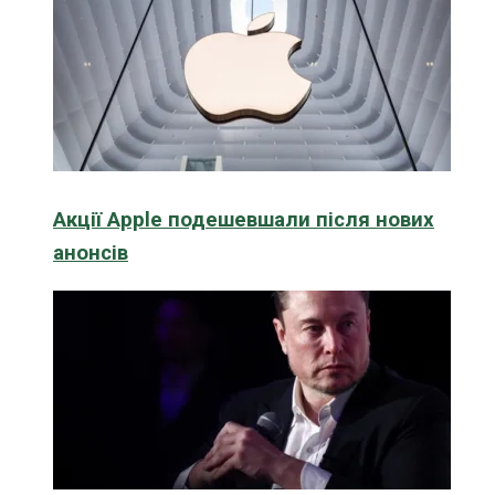
Акції Apple подешевшали після нових
анонсів