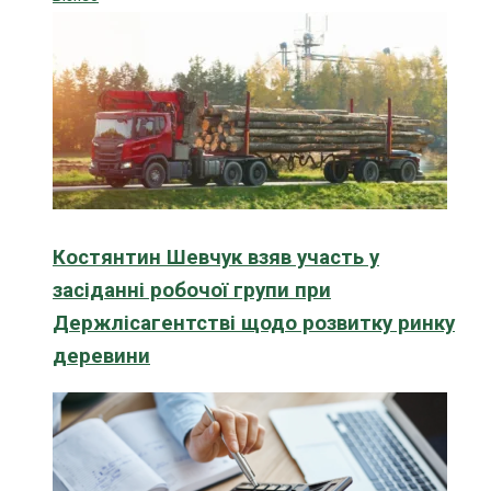
Костянтин Шевчук взяв участь у
засіданні робочої групи при
Держлісагентстві щодо розвитку ринку
деревини