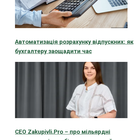
Автоматизація розрахунку відпускних: як
бухгалтеру заощадити час
CEO Zakupivli.Pro – про мільярдні