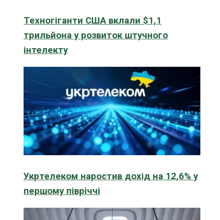
Техногіганти США вклали $1,1
трильйона у розвиток штучного
інтелекту
Укртелеком наростив дохід на 12,6% у
першому півріччі