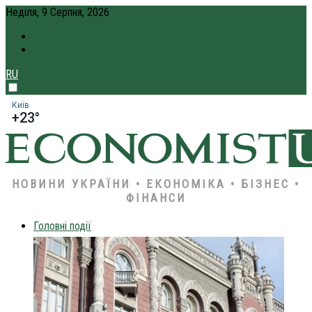
Неділя, 9 Серпня, 2026
ПРО НАС
КРЕДИТ ОНЛАЙН
RU
Київ
+23°
НОВИНИ УКРАЇНИ • ЕКОНОМІКА • БІЗНЕС •
ФІНАНСИ
Головні події