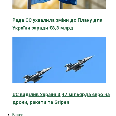
Рада ЄС ухвалила зміни до Плану для
України заради €8,3 млрд
ЄС виділив Україні 3,47 мільярда євро на
дрони, ракети та Gripen
Бізнес