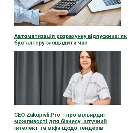
Автоматизація розрахунку відпускних: як
бухгалтеру заощадити час
CEO Zakupivli.Pro – про мільярдні
можливості для бізнесу, штучний
інтелект та міфи щодо тендерів