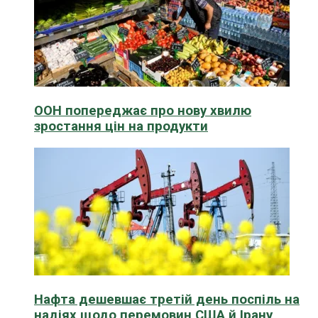
ООН попереджає про нову хвилю
зростання цін на продукти
Нафта дешевшає третій день поспіль на
надіях щодо перемовин США й Ірану