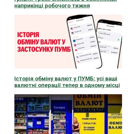
наприкінці робочого тижня
Історія обміну валют у ПУМБ: усі ваші
валютні операції тепер в одному місці