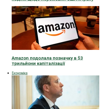
Amazon подолала позначку в $3
трильйони капіталізації
Економіка