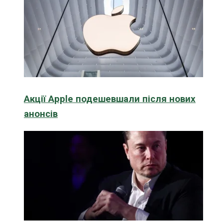
Акції Apple подешевшали після нових
анонсів