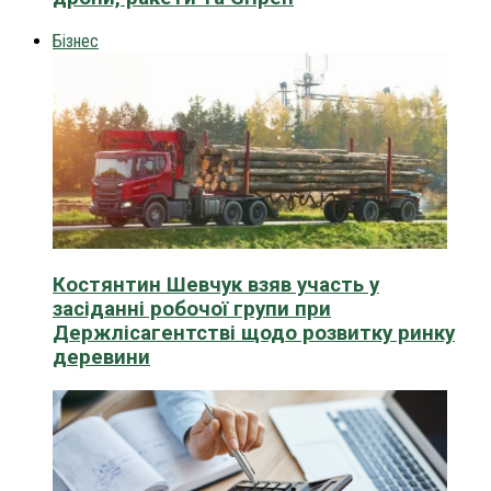
Бізнес
Костянтин Шевчук взяв участь у
засіданні робочої групи при
Держлісагентстві щодо розвитку ринку
деревини