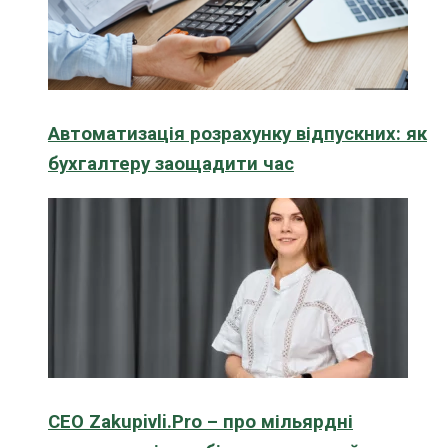
Автоматизація розрахунку відпускних: як
бухгалтеру заощадити час
CEO Zakupivli.Pro – про мільярдні