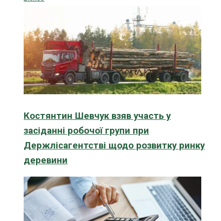
Костянтин Шевчук взяв участь у
засіданні робочої групи при
Держлісагентстві щодо розвитку ринку
деревини