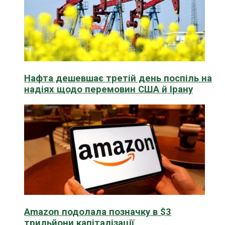
Нафта дешевшає третій день поспіль на
надіях щодо перемовин США й Ірану
Amazon подолала позначку в $3
трильйони капіталізації