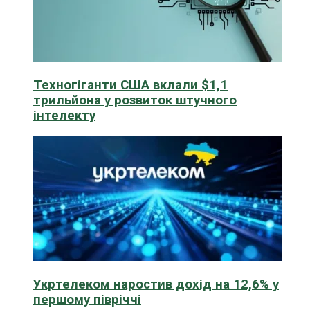
Техногіганти США вклали $1,1
трильйона у розвиток штучного
інтелекту
Укртелеком наростив дохід на 12,6% у
першому півріччі