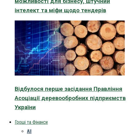
можливості для бізнесу, штучний
інтелект та міфи щодо тендерів
Відбулося перше засідання Правління
Асоціації деревообробних підприємств
України
Гроші та Фінанси
All