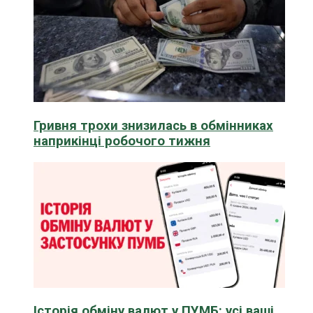
Гривня трохи знизилась в обмінниках
наприкінці робочого тижня
Історія обміну валют у ПУМБ: усі ваші