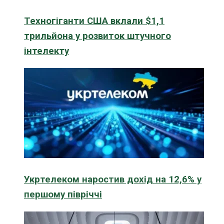
Техногіганти США вклали $1,1
трильйона у розвиток штучного
інтелекту
Укртелеком наростив дохід на 12,6% у
першому півріччі