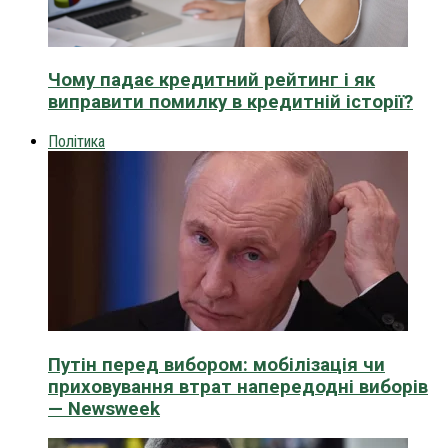
Чому падає кредитний рейтинг і як
виправити помилку в кредитній історії?
Політика
Путін перед вибором: мобілізація чи
приховування втрат напередодні виборів
— Newsweek