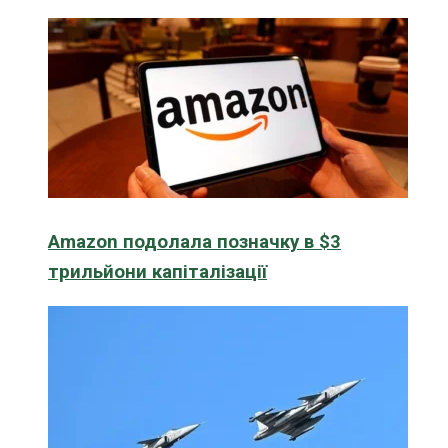
Amazon подолала позначку в $3
трильйони капіталізації