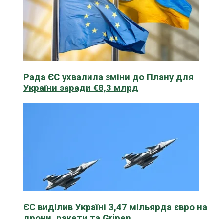
Рада ЄС ухвалила зміни до Плану для
України заради €8,3 млрд
ЄС виділив Україні 3,47 мільярда євро на
дрони, ракети та Gripen