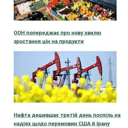
ООН попереджає про нову хвилю
зростання цін на продукти
Нафта дешевшає третій день поспіль на
надіях щодо перемовин США й Ірану