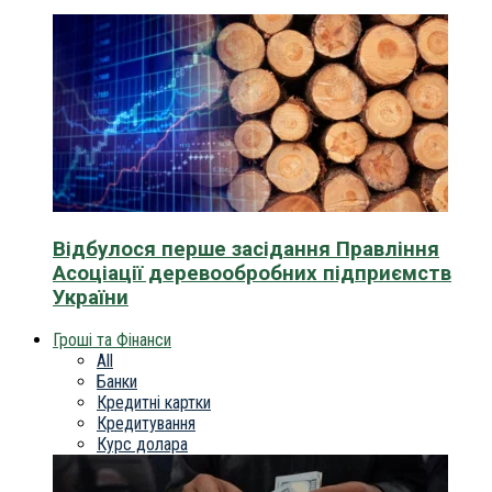
Відбулося перше засідання Правління
Асоціації деревообробних підприємств
України
Гроші та Фінанси
All
Банки
Кредитні картки
Кредитування
Курс долара