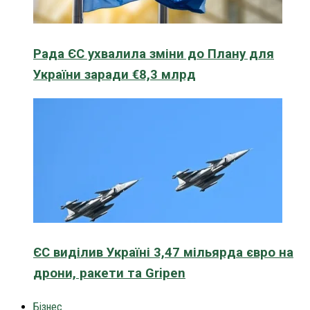
Рада ЄС ухвалила зміни до Плану для
України заради €8,3 млрд
ЄС виділив Україні 3,47 мільярда євро на
дрони, ракети та Gripen
Бізнес