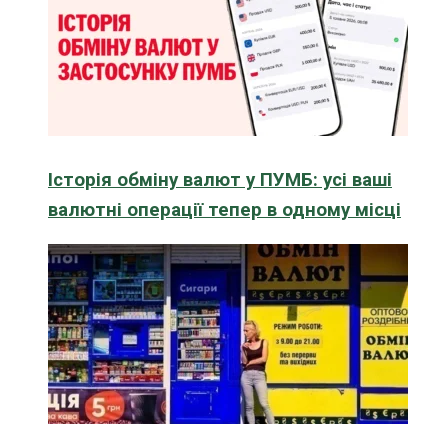
Історія обміну валют у ПУМБ: усі ваші
валютні операції тепер в одному місці