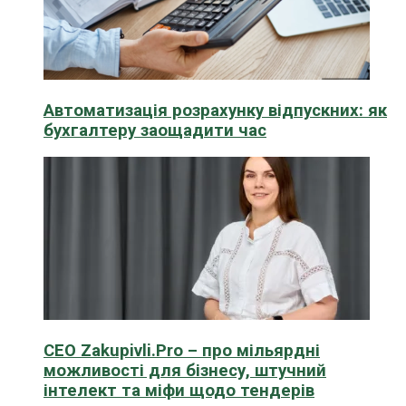
Автоматизація розрахунку відпускних: як
бухгалтеру заощадити час
CEO Zakupivli.Pro – про мільярдні
можливості для бізнесу, штучний
інтелект та міфи щодо тендерів