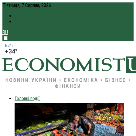
П’ятниця, 7 Серпня, 2026
ПРО НАС
КРЕДИТ ОНЛАЙН
RU
Київ
+34°
НОВИНИ УКРАЇНИ • ЕКОНОМІКА • БІЗНЕС •
ФІНАНСИ
Головні події