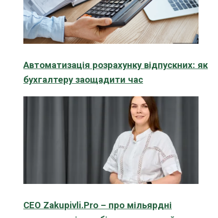
Автоматизація розрахунку відпускних: як
бухгалтеру заощадити час
CEO Zakupivli.Pro – про мільярдні