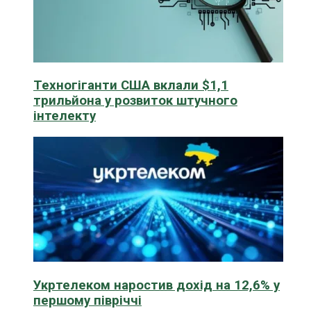
Техногіганти США вклали $1,1
трильйона у розвиток штучного
інтелекту
Укртелеком наростив дохід на 12,6% у
першому півріччі