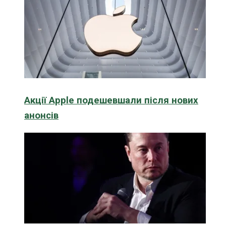
Акції Apple подешевшали після нових
анонсів