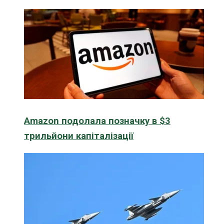
Amazon подолала позначку в $3
трильйони капіталізації