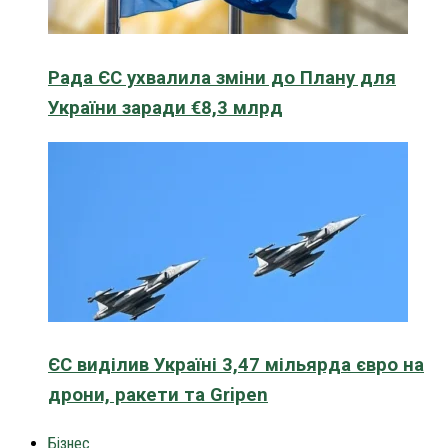
Рада ЄС ухвалила зміни до Плану для
України заради €8,3 млрд
ЄС виділив Україні 3,47 мільярда євро на
дрони, ракети та Gripen
Бізнес