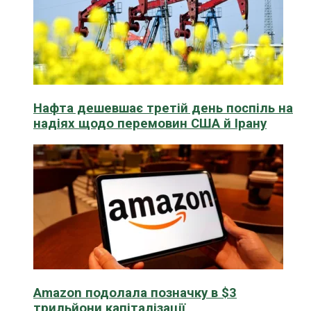
Нафта дешевшає третій день поспіль на
надіях щодо перемовин США й Ірану
Amazon подолала позначку в $3
трильйони капіталізації