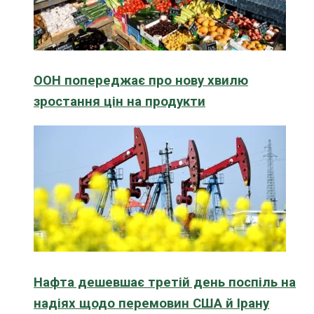
ООН попереджає про нову хвилю
зростання цін на продукти
Нафта дешевшає третій день поспіль на
надіях щодо перемовин США й Ірану