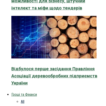
можливості для бізнесу, штучний
інтелект та міфи щодо тендерів
Відбулося перше засідання Правління
Асоціації деревообробних підприємств
України
Гроші та Фінанси
All