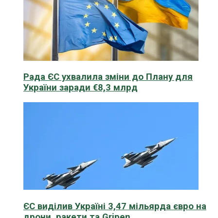
Рада ЄС ухвалила зміни до Плану для
України заради €8,3 млрд
ЄС виділив Україні 3,47 мільярда євро на
дрони, ракети та Gripen