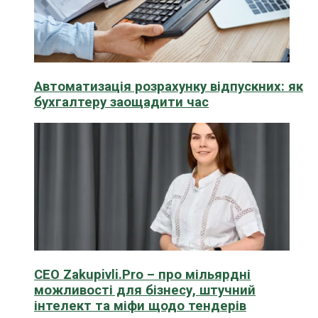
Автоматизація розрахунку відпускних: як
бухгалтеру заощадити час
CEO Zakupivli.Pro – про мільярдні
можливості для бізнесу, штучний
інтелект та міфи щодо тендерів