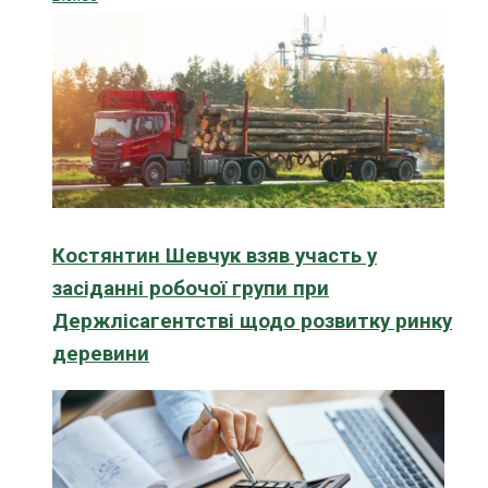
Костянтин Шевчук взяв участь у
засіданні робочої групи при
Держлісагентстві щодо розвитку ринку
деревини