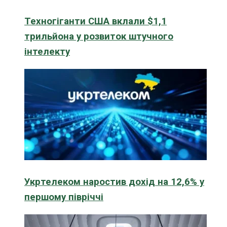
Техногіганти США вклали $1,1
трильйона у розвиток штучного
інтелекту
Укртелеком наростив дохід на 12,6% у
першому півріччі