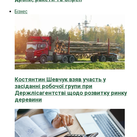
Бізнес
Костянтин Шевчук взяв участь у
засіданні робочої групи при
Держлісагентстві щодо розвитку ринку
деревини