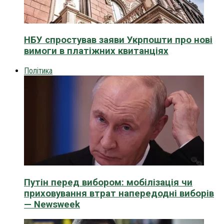
НБУ спростував заяви Укрпошти про нові
вимоги в платіжних квитанціях
Політика
Путін перед вибором: мобілізація чи
приховування втрат напередодні виборів
— Newsweek