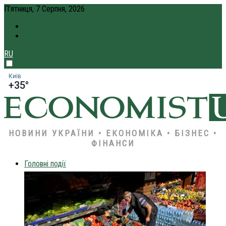
П’ятниця, 7 Серпня, 2026
ПРО НАС
КРЕДИТ ОНЛАЙН
RU
Київ
+35°
НОВИНИ УКРАЇНИ • ЕКОНОМІКА • БІЗНЕС •
ФІНАНСИ
Головні події