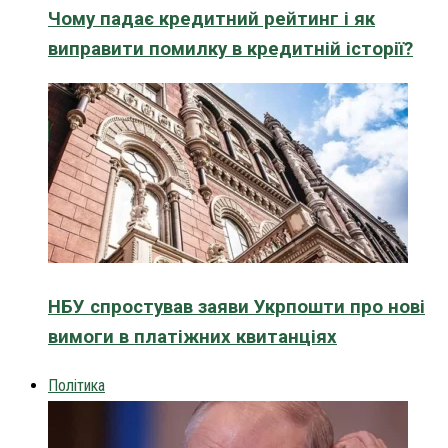
Чому падає кредитний рейтинг і як
виправити помилку в кредитній історії?
НБУ спростував заяви Укрпошти про нові
вимоги в платіжних квитанціях
Політика