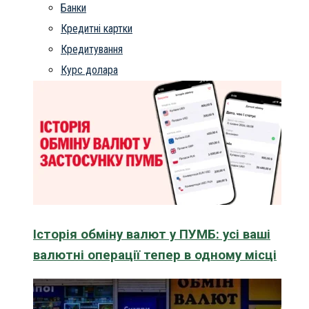
Банки
Кредитні картки
Кредитування
Курс долара
Історія обміну валют у ПУМБ: усі ваші
валютні операції тепер в одному місці