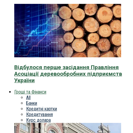
Відбулося перше засідання Правління
Асоціації деревообробних підприємств
України
Гроші та Фінанси
All
Банки
Кредитні картки
Кредитування
Курс долара