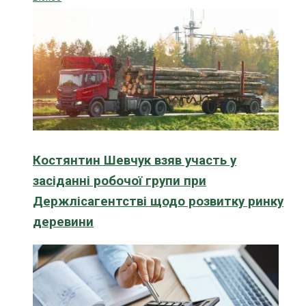
Костянтин Шевчук взяв участь у
засіданні робочої групи при
Держлісагентстві щодо розвитку ринку
деревини