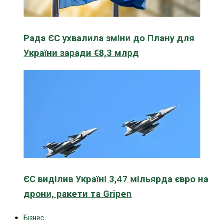
Рада ЄС ухвалила зміни до Плану для
України заради €8,3 млрд
ЄС виділив Україні 3,47 мільярда євро на
дрони, ракети та Gripen
Бізнес