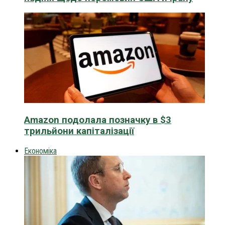
Amazon подолала позначку в $3
трильйони капіталізації
Економіка