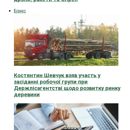
Бізнес
Костянтин Шевчук взяв участь у
засіданні робочої групи при
Держлісагентстві щодо розвитку ринку
деревини