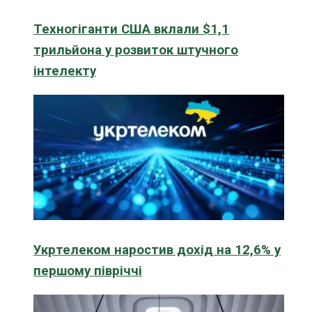
Техногіганти США вклали $1,1
трильйона у розвиток штучного
інтелекту
Укртелеком наростив дохід на 12,6% у
першому півріччі