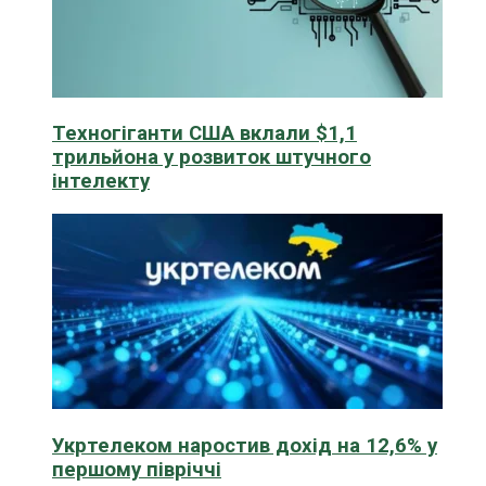
Техногіганти США вклали $1,1
трильйона у розвиток штучного
інтелекту
Укртелеком наростив дохід на 12,6% у
першому півріччі