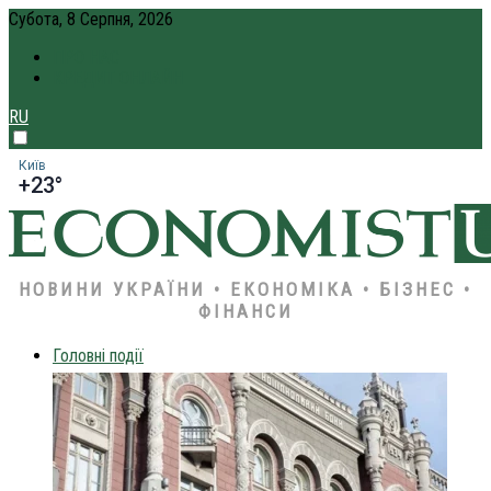
Субота, 8 Серпня, 2026
ПРО НАС
КРЕДИТ ОНЛАЙН
RU
Київ
+23°
НОВИНИ УКРАЇНИ • ЕКОНОМІКА • БІЗНЕС •
ФІНАНСИ
Головні події