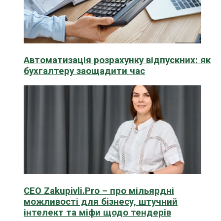
Автоматизація розрахунку відпускних: як
бухгалтеру заощадити час
CEO Zakupivli.Pro – про мільярдні
можливості для бізнесу, штучний
інтелект та міфи щодо тендерів