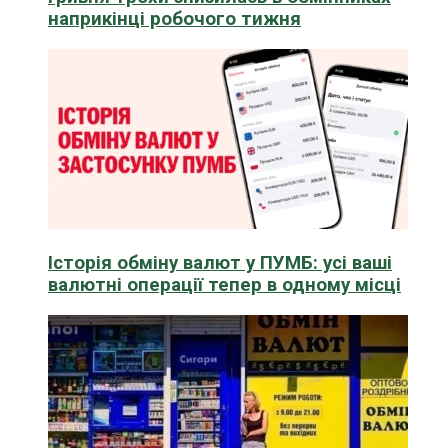
наприкінці робочого тижня
Історія обміну валют у ПУМБ: усі ваші
валютні операції тепер в одному місці