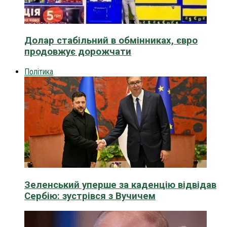
Долар стабільний в обмінниках, євро
продовжує дорожчати
Політика
Зеленський уперше за каденцію відвідав
Сербію: зустрівся з Вучичем