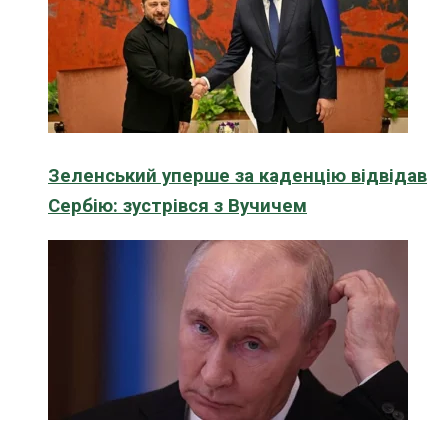
Зеленський уперше за каденцію відвідав
Сербію: зустрівся з Вучичем