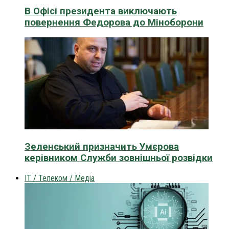
В Офісі президента виключають
повернення Федорова до Міноборони
Зеленський призначить Умєрова
керівником Служби зовнішньої розвідки
IT / Телеком / Медіа