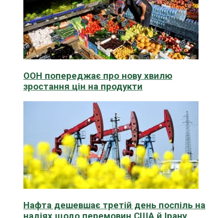
ООН попереджає про нову хвилю
зростання цін на продукти
Нафта дешевшає третій день поспіль на
надіях щодо перемовин США й Ірану