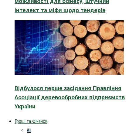
можливості для бізнесу, штучний
інтелект та міфи щодо тендерів
Відбулося перше засідання Правління
Асоціації деревообробних підприємств
України
Гроші та Фінанси
All