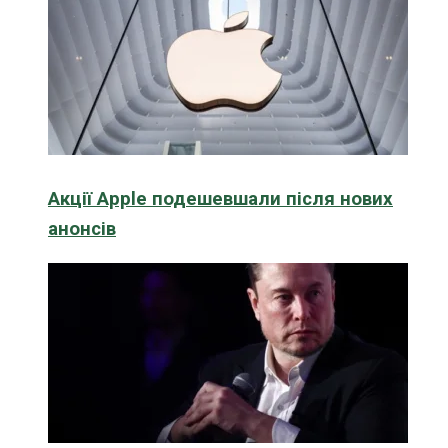
Акції Apple подешевшали після нових
анонсів