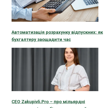
Автоматизація розрахунку відпускних: як
бухгалтеру заощадити час
CEO Zakupivli.Pro – про мільярдні