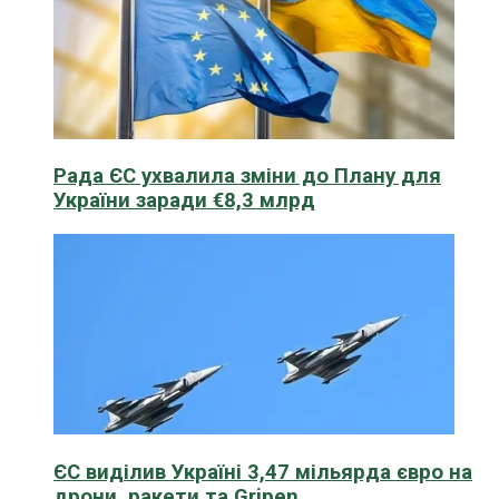
Рада ЄС ухвалила зміни до Плану для
України заради €8,3 млрд
ЄС виділив Україні 3,47 мільярда євро на
дрони, ракети та Gripen