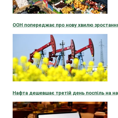
ООН попереджає про нову хвилю зростання
Нафта дешевшає третій день поспіль на н