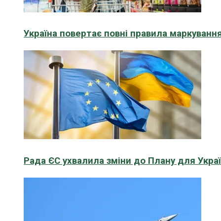
Україна повертає повні правила маркування
Рада ЄС ухвалила зміни до Плану для Укра