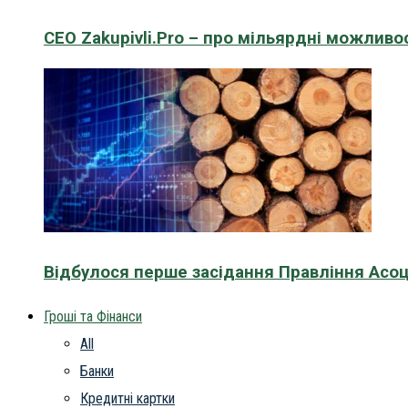
CEO Zakupivli.Pro – про мільярдні можливо
Відбулося перше засідання Правління Асоц
Гроші та Фінанси
All
Банки
Кредитні картки