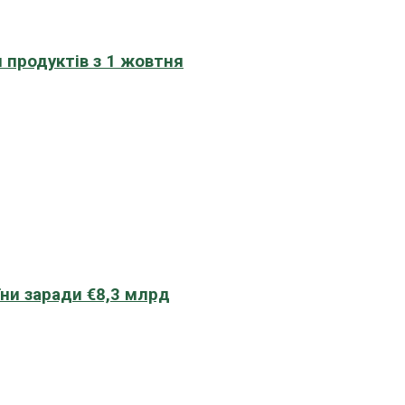
 продуктів з 1 жовтня
їни заради €8,3 млрд