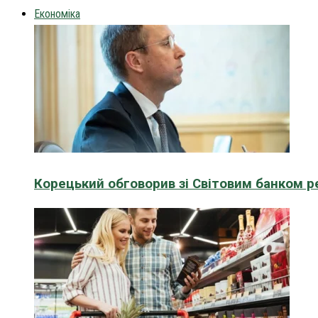
Економіка
Корецький обговорив зі Світовим банком р