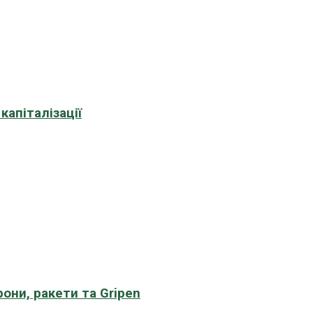
апіталізації
рони, ракети та Gripen