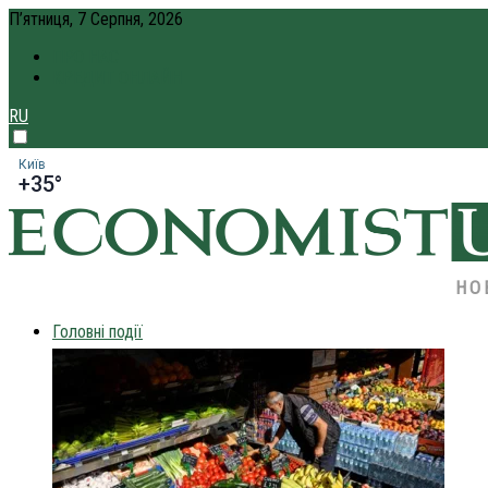
П’ятниця, 7 Серпня, 2026
ПРО НАС
КРЕДИТ ОНЛАЙН
RU
Київ
+35°
НО
Головні події