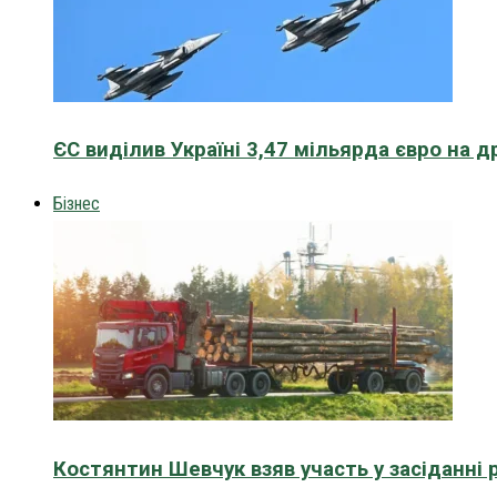
ЄС виділив Україні 3,47 мільярда євро на д
Бізнес
Костянтин Шевчук взяв участь у засіданні