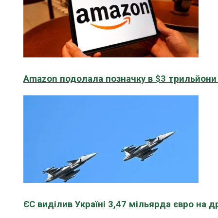
Amazon подолала позначку в $3 трильйони к
ЄС виділив Україні 3,47 мільярда євро на д