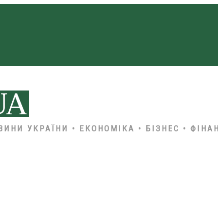
ВИНИ УКРАЇНИ • ЕКОНОМІКА • БІЗНЕС • ФІНА