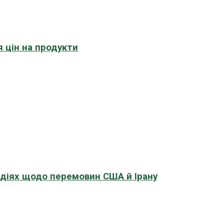
 цін на продукти
адіях щодо перемовин США й Ірану