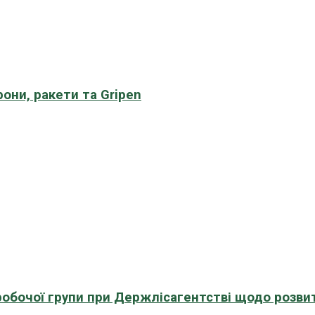
рони, ракети та Gripen
 робочої групи при Держлісагентстві щодо розви