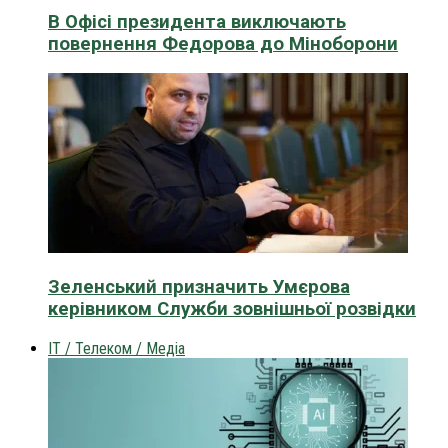
В Офісі президента виключають
повернення Федорова до Міноборони
Зеленський призначить Умєрова
керівником Служби зовнішньої розвідки
IT / Телеком / Медіа