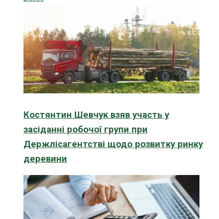
Костянтин Шевчук взяв участь у
засіданні робочої групи при
Держлісагентстві щодо розвитку ринку
деревини