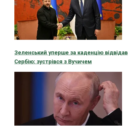
Зеленський уперше за каденцію відвідав
Сербію: зустрівся з Вучичем