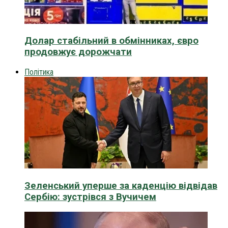
Долар стабільний в обмінниках, євро
продовжує дорожчати
Політика
Зеленський уперше за каденцію відвідав
Сербію: зустрівся з Вучичем