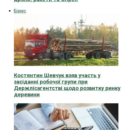
Бізнес
Костянтин Шевчук взяв участь у
засіданні робочої групи при
Держлісагентстві щодо розвитку ринку
деревини