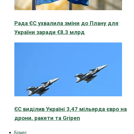
Рада ЄС ухвалила зміни до Плану для
України заради €8,3 млрд
ЄС виділив Україні 3,47 мільярда євро на
дрони, ракети та Gripen
Бізнес