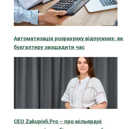
Автоматизація розрахунку відпускних: як
бухгалтеру заощадити час
CEO Zakupivli.Pro – про мільярдні