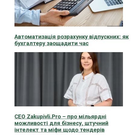
Автоматизація розрахунку відпускних: як
бухгалтеру заощадити час
CEO Zakupivli.Pro – про мільярдні
можливості для бізнесу, штучний
інтелект та міфи щодо тендерів