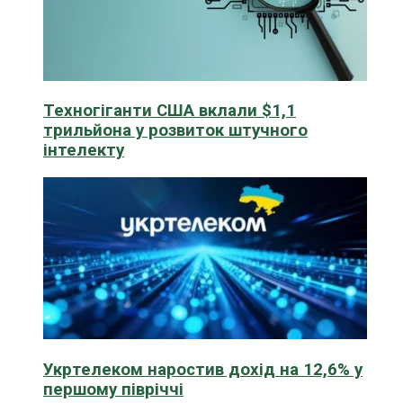
Техногіганти США вклали $1,1
трильйона у розвиток штучного
інтелекту
Укртелеком наростив дохід на 12,6% у
першому півріччі