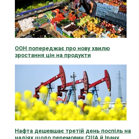
ООН попереджає про нову хвилю
зростання цін на продукти
Нафта дешевшає третій день поспіль на
надіях щодо перемовин США й Ірану