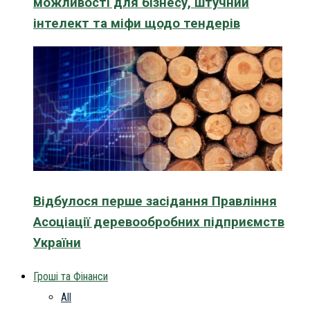
можливості для бізнесу, штучний
інтелект та міфи щодо тендерів
Відбулося перше засідання Правління
Асоціації деревообробних підприємств
України
Гроші та Фінанси
All