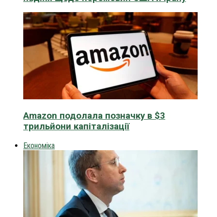
Amazon подолала позначку в $3
трильйони капіталізації
Економіка