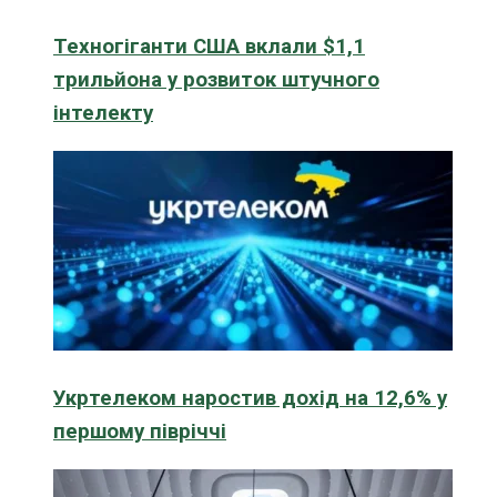
Техногіганти США вклали $1,1
трильйона у розвиток штучного
інтелекту
Укртелеком наростив дохід на 12,6% у
першому півріччі