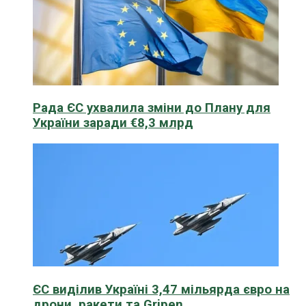
Рада ЄС ухвалила зміни до Плану для
України заради €8,3 млрд
ЄС виділив Україні 3,47 мільярда євро на
дрони, ракети та Gripen