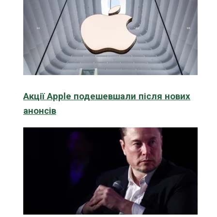
Акції Apple подешевшали після нових
анонсів