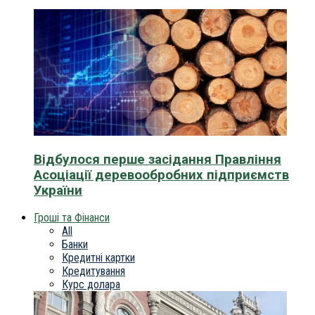
Відбулося перше засідання Правління
Асоціації деревообробних підприємств
України
Гроші та Фінанси
All
Банки
Кредитні картки
Кредитування
Курс долара