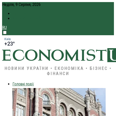
Неділя, 9 Серпня, 2026
ПРО НАС
КРЕДИТ ОНЛАЙН
RU
Київ
+23°
НОВИНИ УКРАЇНИ • ЕКОНОМІКА • БІЗНЕС •
ФІНАНСИ
Головні події