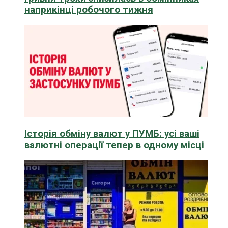
наприкінці робочого тижня
Історія обміну валют у ПУМБ: усі ваші
валютні операції тепер в одному місці