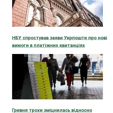
НБУ спростував заяви Укрпошти про нові
вимоги в платіжних квитанціях
Гривня трохи зміцнилась відносно