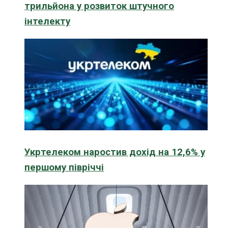
трильйона у розвиток штучного
інтелекту
Укртелеком наростив дохід на 12,6% у
першому півріччі