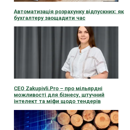
Автоматизація розрахунку відпускних: як
бухгалтеру заощадити час
CEO Zakupivli.Pro – про мільярдні
можливості для бізнесу, штучний
інтелект та міфи щодо тендерів