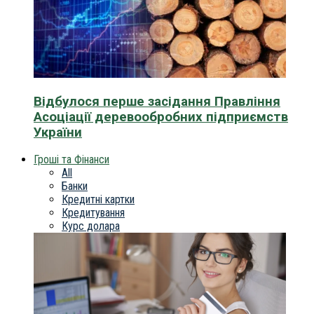
Відбулося перше засідання Правління
Асоціації деревообробних підприємств
України
Гроші та Фінанси
All
Банки
Кредитні картки
Кредитування
Курс долара