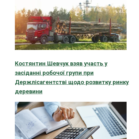
Костянтин Шевчук взяв участь у
засіданні робочої групи при
Держлісагентстві щодо розвитку ринку
деревини