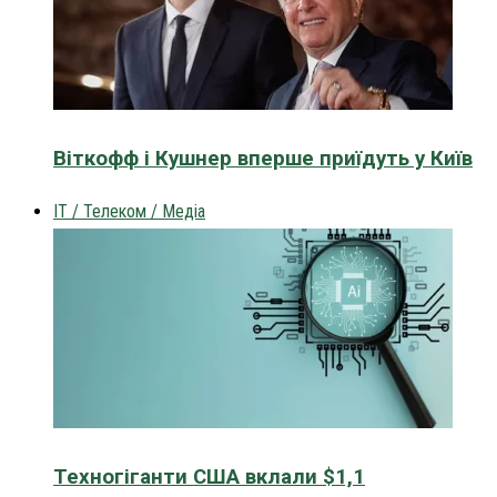
Віткофф і Кушнер вперше приїдуть у Київ
IT / Телеком / Медіа
Техногіганти США вклали $1,1