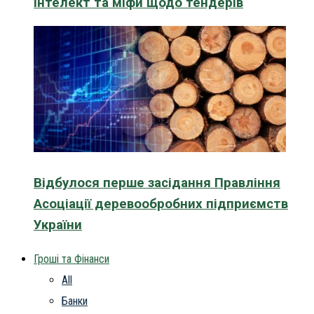
інтелект та міфи щодо тендерів
Відбулося перше засідання Правління
Асоціації деревообробних підприємств
України
Гроші та Фінанси
All
Банки