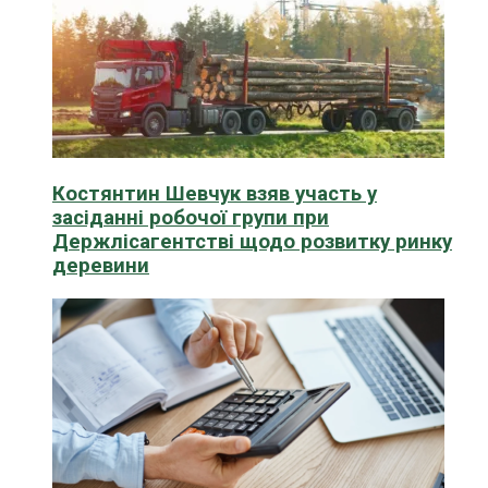
Костянтин Шевчук взяв участь у
засіданні робочої групи при
Держлісагентстві щодо розвитку ринку
деревини