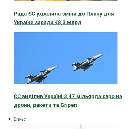
Рада ЄС ухвалила зміни до Плану для
України заради €8,3 млрд
ЄС виділив Україні 3,47 мільярда євро на
дрони, ракети та Gripen
Бізнес