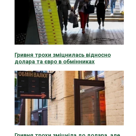
Гривня трохи зміцнилась відносно
долара та євро в обмінниках
Гривня трохи зміцніла до долара, але