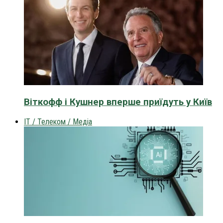
Віткофф і Кушнер вперше приїдуть у Київ
IT / Телеком / Медіа