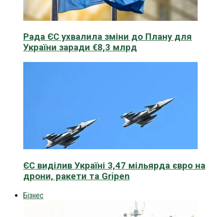
Рада ЄС ухвалила зміни до Плану для
України заради €8,3 млрд
ЄС виділив Україні 3,47 мільярда євро на
дрони, ракети та Gripen
Бізнес