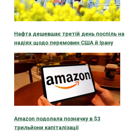
Нафта дешевшає третій день поспіль на
надіях щодо перемовин США й Ірану
Amazon подолала позначку в $3
трильйони капіталізації