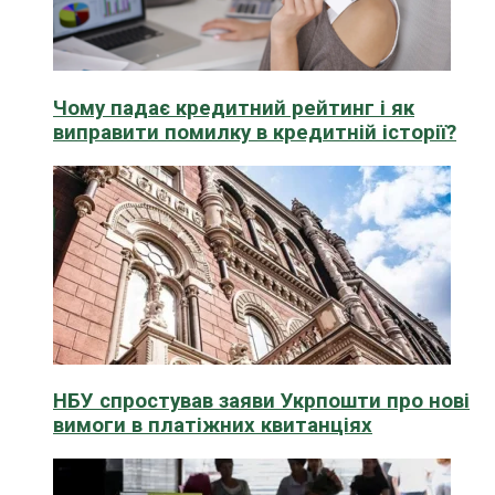
Чому падає кредитний рейтинг і як
виправити помилку в кредитній історії?
НБУ спростував заяви Укрпошти про нові
вимоги в платіжних квитанціях