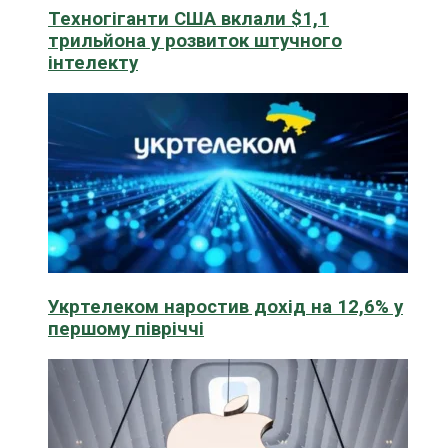
Техногіганти США вклали $1,1
трильйона у розвиток штучного
інтелекту
Укртелеком наростив дохід на 12,6% у
першому півріччі