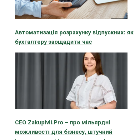
Автоматизація розрахунку відпускних: як
бухгалтеру заощадити час
CEO Zakupivli.Pro – про мільярдні
можливості для бізнесу, штучний