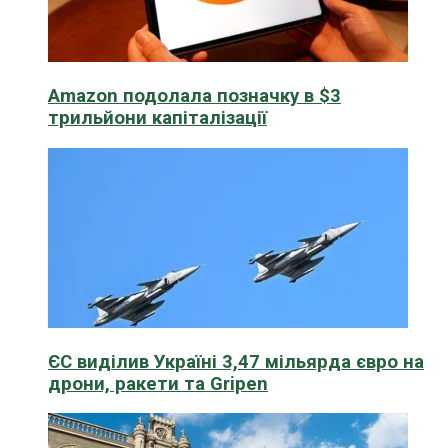
Amazon подолала позначку в $3
трильйони капіталізації
ЄС виділив Україні 3,47 мільярда євро на
дрони, ракети та Gripen