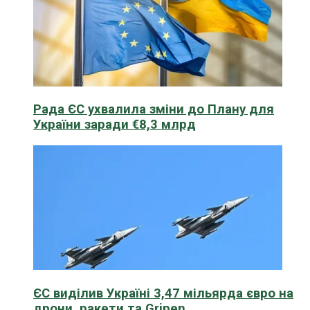
Рада ЄС ухвалила зміни до Плану для
України заради €8,3 млрд
ЄС виділив Україні 3,47 мільярда євро на
дрони, ракети та Gripen