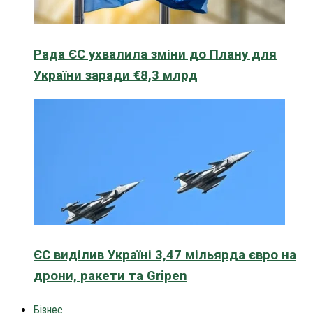
Рада ЄС ухвалила зміни до Плану для
України заради €8,3 млрд
ЄС виділив Україні 3,47 мільярда євро на
дрони, ракети та Gripen
Бізнес