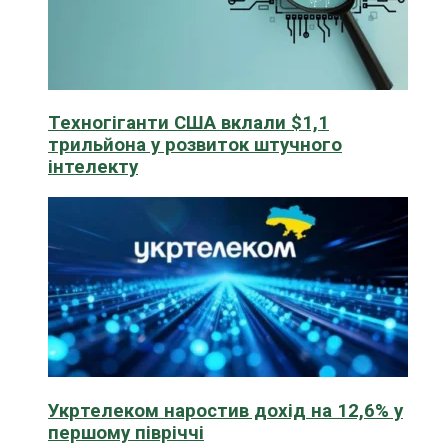
Техногіганти США вклали $1,1
трильйона у розвиток штучного
інтелекту
Укртелеком наростив дохід на 12,6% у
першому півріччі