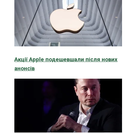
Акції Apple подешевшали після нових
анонсів