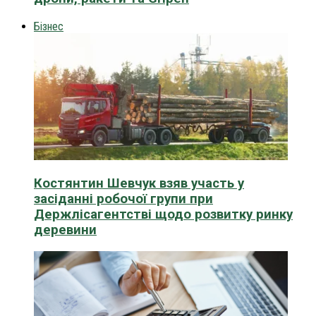
Бізнес
Костянтин Шевчук взяв участь у
засіданні робочої групи при
Держлісагентстві щодо розвитку ринку
деревини