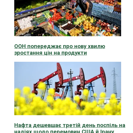
ООН попереджає про нову хвилю
зростання цін на продукти
Нафта дешевшає третій день поспіль на
надіях щодо перемовин США й Ірану