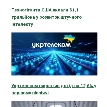
Техногіганти США вклали $1,1
трильйона у розвиток штучного
інтелекту
Укртелеком наростив дохід на 12,6% у
першому півріччі