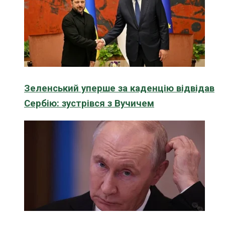
Зеленський уперше за каденцію відвідав
Сербію: зустрівся з Вучичем