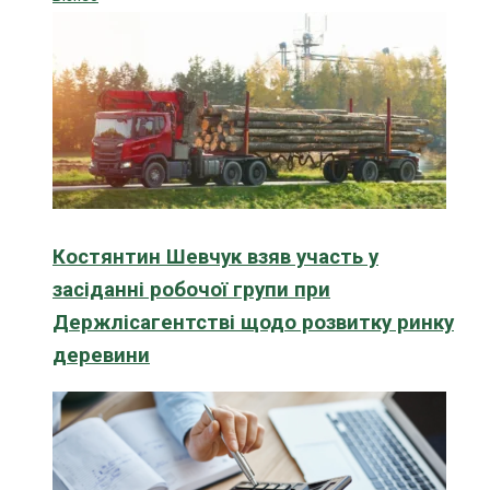
Костянтин Шевчук взяв участь у
засіданні робочої групи при
Держлісагентстві щодо розвитку ринку
деревини