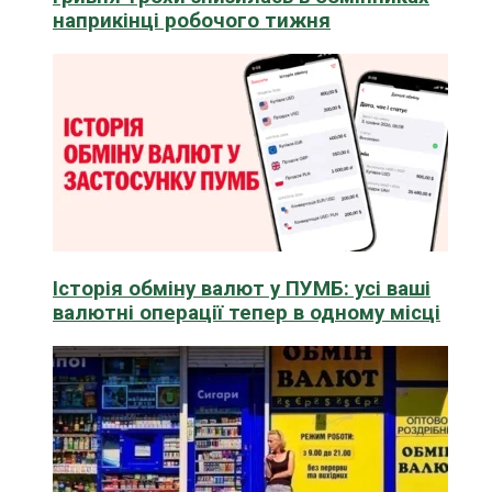
наприкінці робочого тижня
Історія обміну валют у ПУМБ: усі ваші
валютні операції тепер в одному місці