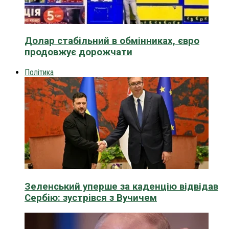
Долар стабільний в обмінниках, євро
продовжує дорожчати
Політика
Зеленський уперше за каденцію відвідав
Сербію: зустрівся з Вучичем