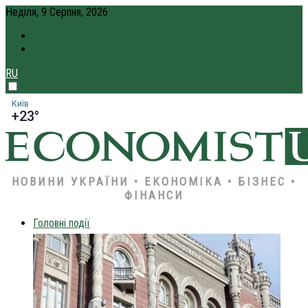
Неділя, 9 Серпня, 2026
ПРО НАС
КРЕДИТ ОНЛАЙН
RU
Київ
+23°
НОВИНИ УКРАЇНИ • ЕКОНОМІКА • БІЗНЕС •
ФІНАНСИ
Головні події