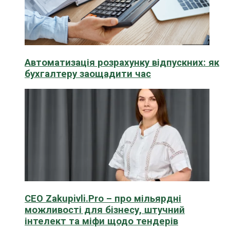
Автоматизація розрахунку відпускних: як
бухгалтеру заощадити час
CEO Zakupivli.Pro – про мільярдні
можливості для бізнесу, штучний
інтелект та міфи щодо тендерів