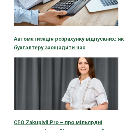
Автоматизація розрахунку відпускних: як
бухгалтеру заощадити час
CEO Zakupivli.Pro – про мільярдні