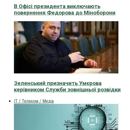
В Офісі президента виключають
повернення Федорова до Міноборони
Зеленський призначить Умєрова
керівником Служби зовнішньої розвідки
IT / Телеком / Медіа