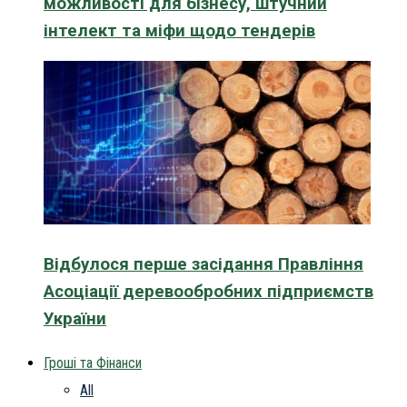
можливості для бізнесу, штучний
інтелект та міфи щодо тендерів
Відбулося перше засідання Правління
Асоціації деревообробних підприємств
України
Гроші та Фінанси
All