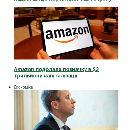
Amazon подолала позначку в $3
трильйони капіталізації
Економіка