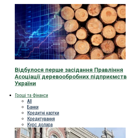
Відбулося перше засідання Правління
Асоціації деревообробних підприємств
України
Гроші та Фінанси
All
Банки
Кредитні картки
Кредитування
Курс долара