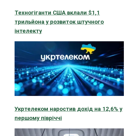
Техногіганти США вклали $1,1
трильйона у розвиток штучного
інтелекту
Укртелеком наростив дохід на 12,6% у
першому півріччі