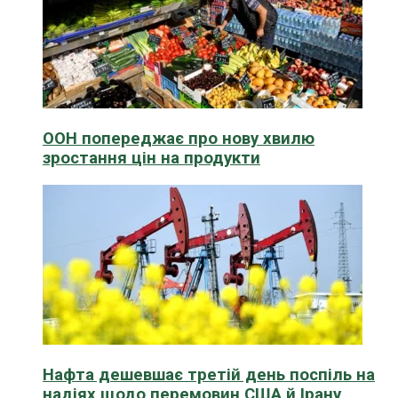
ООН попереджає про нову хвилю
зростання цін на продукти
Нафта дешевшає третій день поспіль на
надіях щодо перемовин США й Ірану