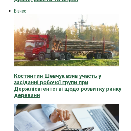
Бізнес
Костянтин Шевчук взяв участь у
засіданні робочої групи при
Держлісагентстві щодо розвитку ринку
деревини