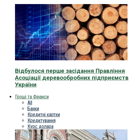
Відбулося перше засідання Правління
Асоціації деревообробних підприємств
України
Гроші та Фінанси
All
Банки
Кредитні картки
Кредитування
Курс долара