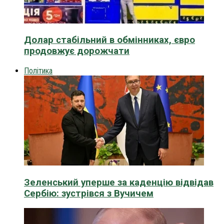
Долар стабільний в обмінниках, євро
продовжує дорожчати
Політика
Зеленський уперше за каденцію відвідав
Сербію: зустрівся з Вучичем