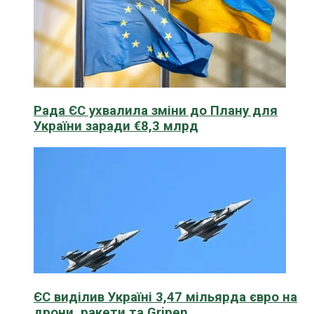
Рада ЄС ухвалила зміни до Плану для
України заради €8,3 млрд
ЄС виділив Україні 3,47 мільярда євро на
дрони, ракети та Gripen