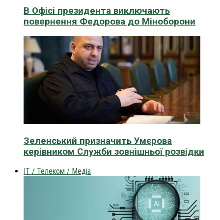
В Офісі президента виключають
повернення Федорова до Міноборони
Зеленський призначить Умєрова
керівником Служби зовнішньої розвідки
IT / Телеком / Медіа