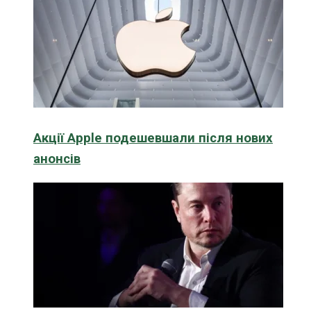
Акції Apple подешевшали після нових
анонсів