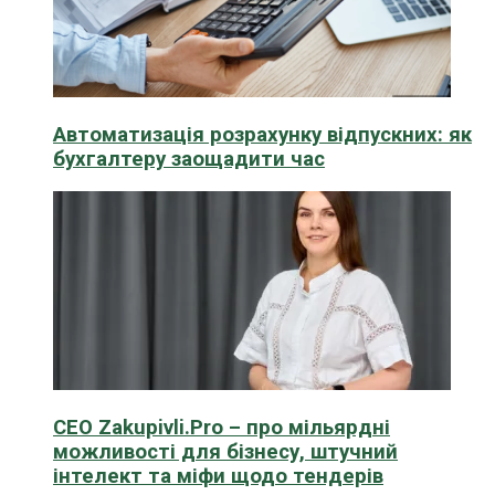
Автоматизація розрахунку відпускних: як
бухгалтеру заощадити час
CEO Zakupivli.Pro – про мільярдні
можливості для бізнесу, штучний
інтелект та міфи щодо тендерів