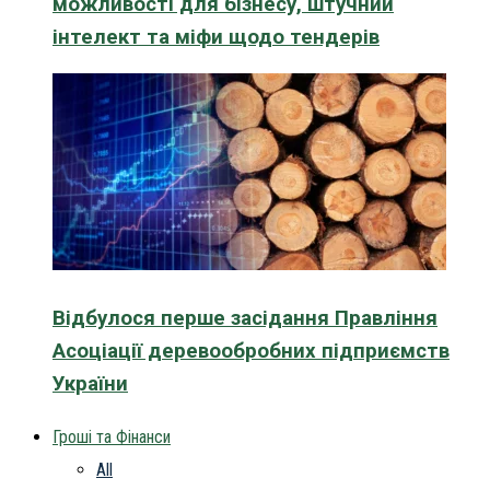
можливості для бізнесу, штучний
інтелект та міфи щодо тендерів
Відбулося перше засідання Правління
Асоціації деревообробних підприємств
України
Гроші та Фінанси
All