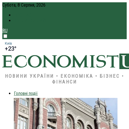
Субота, 8 Серпня, 2026
ПРО НАС
КРЕДИТ ОНЛАЙН
RU
Київ
+23°
НОВИНИ УКРАЇНИ • ЕКОНОМІКА • БІЗНЕС •
ФІНАНСИ
Головні події