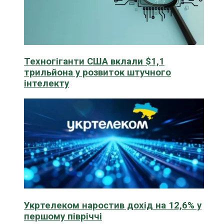
Техногіганти США вклали $1,1
трильйона у розвиток штучного
інтелекту
Укртелеком наростив дохід на 12,6% у
першому півріччі