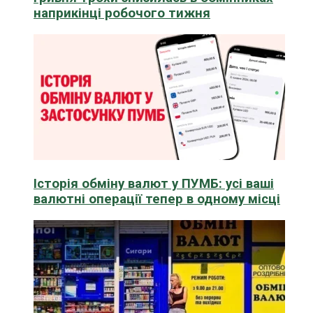
наприкінці робочого тижня
Історія обміну валют у ПУМБ: усі ваші
валютні операції тепер в одному місці