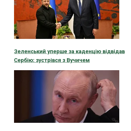
Зеленський уперше за каденцію відвідав
Сербію: зустрівся з Вучичем