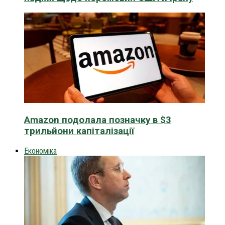
Amazon подолала позначку в $3
трильйони капіталізації
Економіка