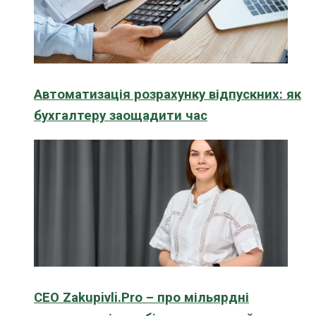
Автоматизація розрахунку відпускних: як
бухгалтеру заощадити час
CEO Zakupivli.Pro – про мільярдні