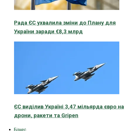
Рада ЄС ухвалила зміни до Плану для
України заради €8,3 млрд
ЄС виділив Україні 3,47 мільярда євро на
дрони, ракети та Gripen
Бізнес