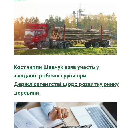
Костянтин Шевчук взяв участь у
засіданні робочої групи при
Держлісагентстві щодо розвитку ринку
деревини