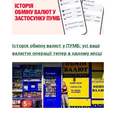
Історія обміну валют у ПУМБ: усі ваші
валютні операції тепер в одному місці