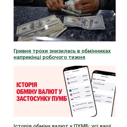
Гривня трохи знизилась в обмінниках
наприкінці робочого тижня
Історія обміну валют у ПУМБ: усі ваші