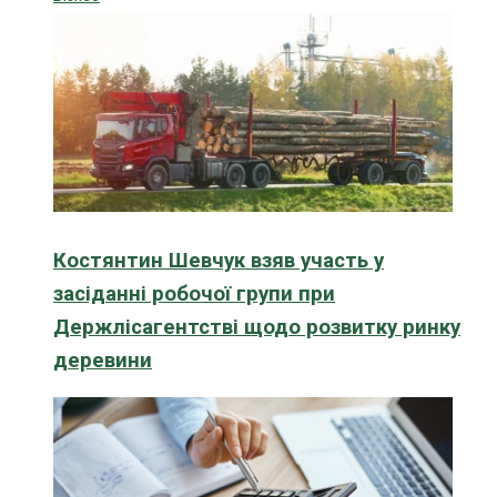
Костянтин Шевчук взяв участь у
засіданні робочої групи при
Держлісагентстві щодо розвитку ринку
деревини