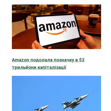
Amazon подолала позначку в $3
трильйони капіталізації