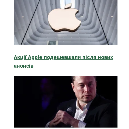
Акції Apple подешевшали після нових
анонсів