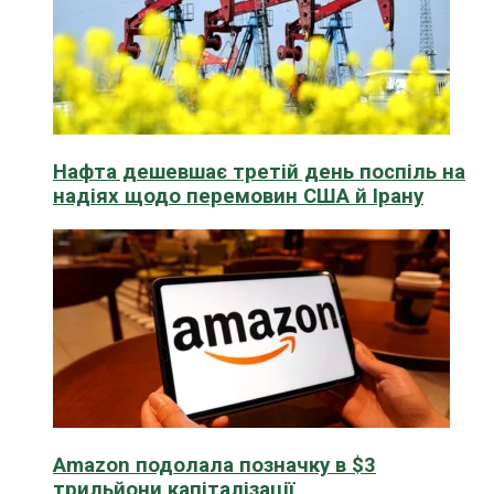
Нафта дешевшає третій день поспіль на
надіях щодо перемовин США й Ірану
Amazon подолала позначку в $3
трильйони капіталізації