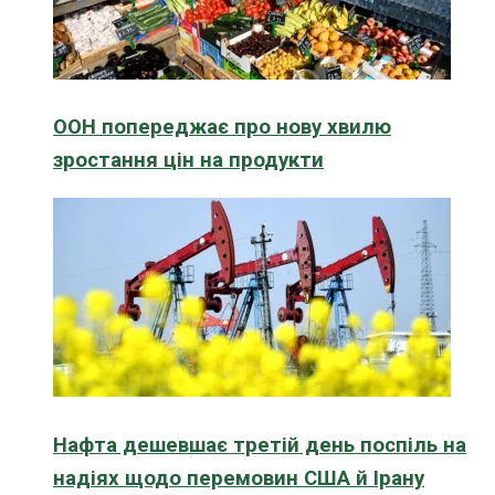
ООН попереджає про нову хвилю
зростання цін на продукти
Нафта дешевшає третій день поспіль на
надіях щодо перемовин США й Ірану