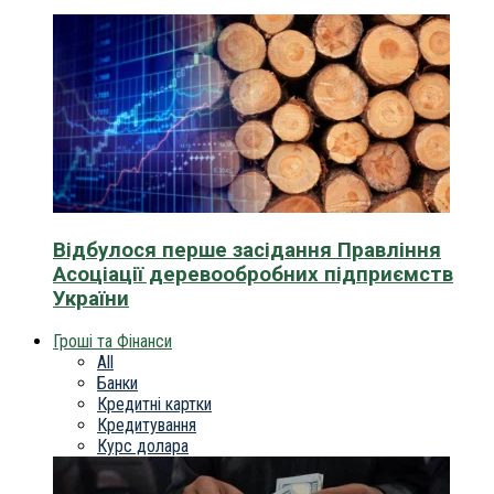
Відбулося перше засідання Правління
Асоціації деревообробних підприємств
України
Гроші та Фінанси
All
Банки
Кредитні картки
Кредитування
Курс долара