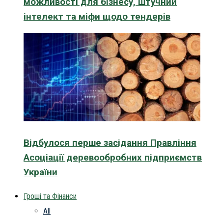
можливості для бізнесу, штучний
інтелект та міфи щодо тендерів
Відбулося перше засідання Правління
Асоціації деревообробних підприємств
України
Гроші та Фінанси
All