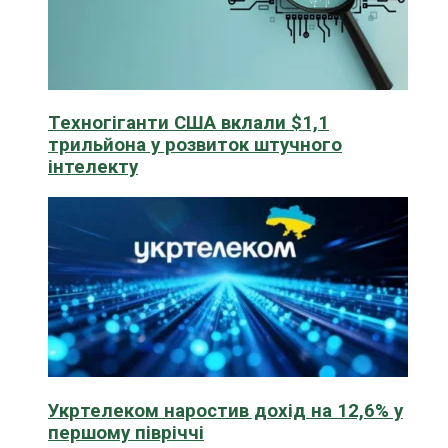
Техногіганти США вклали $1,1
трильйона у розвиток штучного
інтелекту
Укртелеком наростив дохід на 12,6% у
першому півріччі