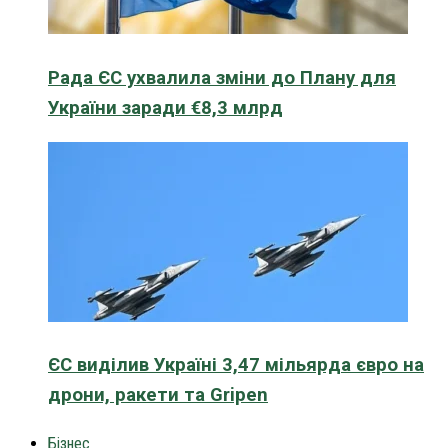
Рада ЄС ухвалила зміни до Плану для
України заради €8,3 млрд
ЄС виділив Україні 3,47 мільярда євро на
дрони, ракети та Gripen
Бізнес