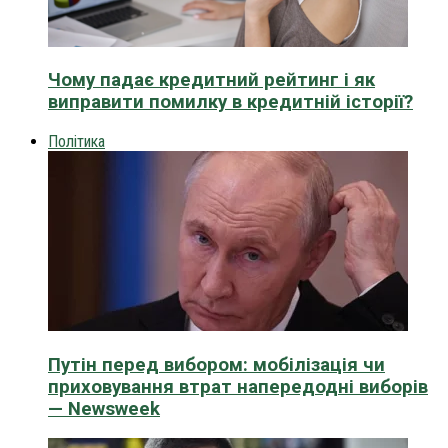
Чому падає кредитний рейтинг і як
виправити помилку в кредитній історії?
Політика
Путін перед вибором: мобілізація чи
приховування втрат напередодні виборів
— Newsweek