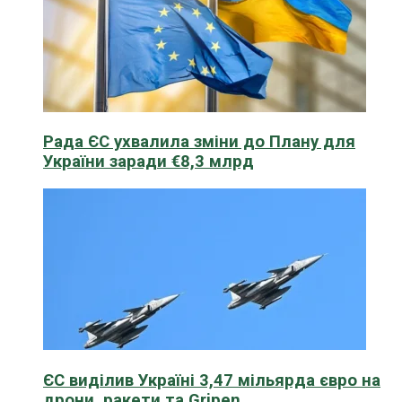
Рада ЄС ухвалила зміни до Плану для
України заради €8,3 млрд
ЄС виділив Україні 3,47 мільярда євро на
дрони, ракети та Gripen