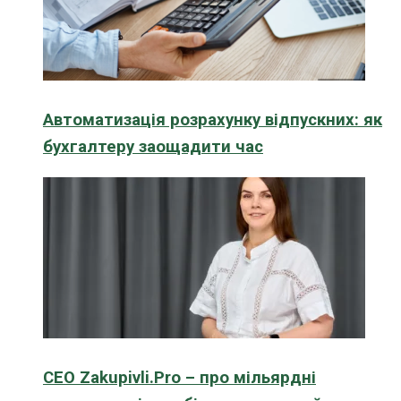
Автоматизація розрахунку відпускних: як
бухгалтеру заощадити час
CEO Zakupivli.Pro – про мільярдні