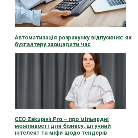
Автоматизація розрахунку відпускних: як
бухгалтеру заощадити час
CEO Zakupivli.Pro – про мільярдні
можливості для бізнесу, штучний
інтелект та міфи щодо тендерів