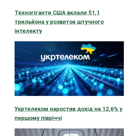
Техногіганти США вклали $1,1
трильйона у розвиток штучного
інтелекту
Укртелеком наростив дохід на 12,6% у
першому півріччі