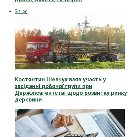
Бізнес
Костянтин Шевчук взяв участь у
засіданні робочої групи при
Держлісагентстві щодо розвитку ринку
деревини