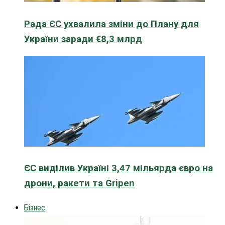
Рада ЄС ухвалила зміни до Плану для
України заради €8,3 млрд
ЄС виділив Україні 3,47 мільярда євро на
дрони, ракети та Gripen
Бізнес