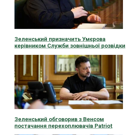
Зеленський призначить Умєрова
керівником Служби зовнішньої розвідки
Зеленський обговорив з Венсом
постачання перехоплювачів Patriot