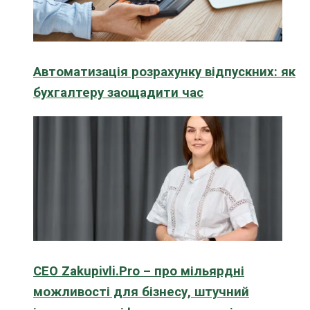
Автоматизація розрахунку відпускних: як
бухгалтеру заощадити час
CEO Zakupivli.Pro – про мільярдні
можливості для бізнесу, штучний