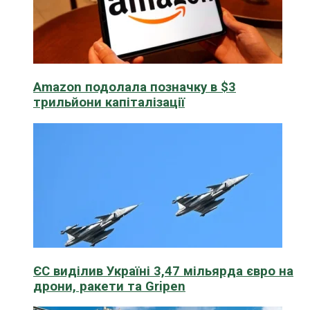
Amazon подолала позначку в $3
трильйони капіталізації
ЄС виділив Україні 3,47 мільярда євро на
дрони, ракети та Gripen