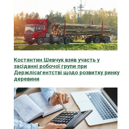
Костянтин Шевчук взяв участь у
засіданні робочої групи при
Держлісагентстві щодо розвитку ринку
деревини