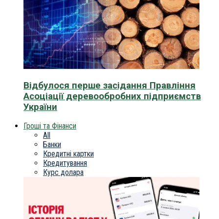
Відбулося перше засідання Правління
Асоціації деревообробних підприємств
України
Гроші та Фінанси
All
Банки
Кредитні картки
Кредитування
Курс долара