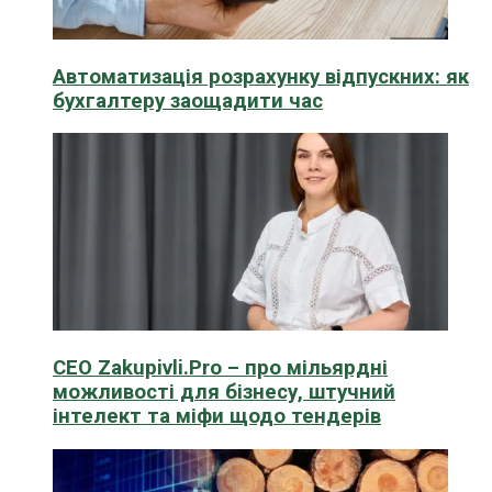
Автоматизація розрахунку відпускних: як
бухгалтеру заощадити час
CEO Zakupivli.Pro – про мільярдні
можливості для бізнесу, штучний
інтелект та міфи щодо тендерів