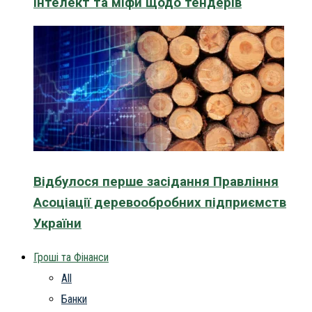
інтелект та міфи щодо тендерів
Відбулося перше засідання Правління
Асоціації деревообробних підприємств
України
Гроші та Фінанси
All
Банки