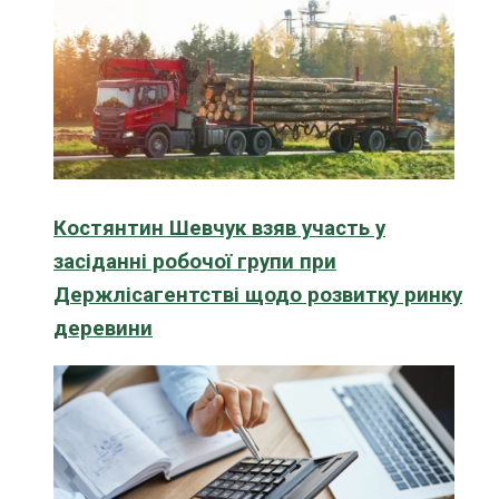
Костянтин Шевчук взяв участь у
засіданні робочої групи при
Держлісагентстві щодо розвитку ринку
деревини