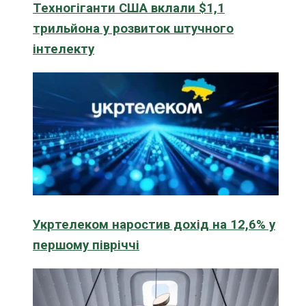
Техногіганти США вклали $1,1
трильйона у розвиток штучного
інтелекту
Укртелеком наростив дохід на 12,6% у
першому півріччі