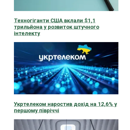
Техногіганти США вклали $1,1
трильйона у розвиток штучного
інтелекту
Укртелеком наростив дохід на 12,6% у
першому півріччі