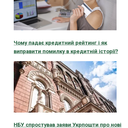
Чому падає кредитний рейтинг і як
виправити помилку в кредитній історії?
НБУ спростував заяви Укрпошти про нові