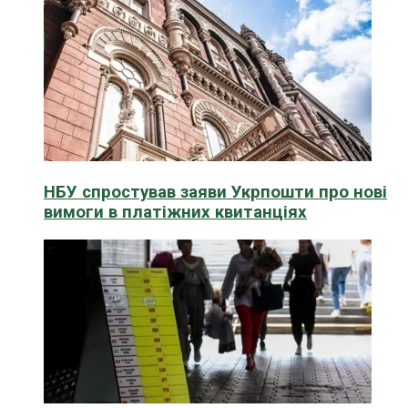
НБУ спростував заяви Укрпошти про нові
вимоги в платіжних квитанціях