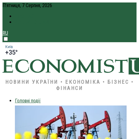
П’ятниця, 7 Серпня, 2026
ПРО НАС
КРЕДИТ ОНЛАЙН
RU
Київ
+35°
НОВИНИ УКРАЇНИ • ЕКОНОМІКА • БІЗНЕС •
ФІНАНСИ
Головні події