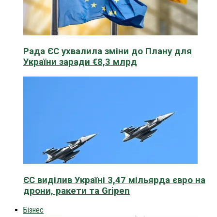
Рада ЄС ухвалила зміни до Плану для
України заради €8,3 млрд
ЄС виділив Україні 3,47 мільярда євро на
дрони, ракети та Gripen
Бізнес