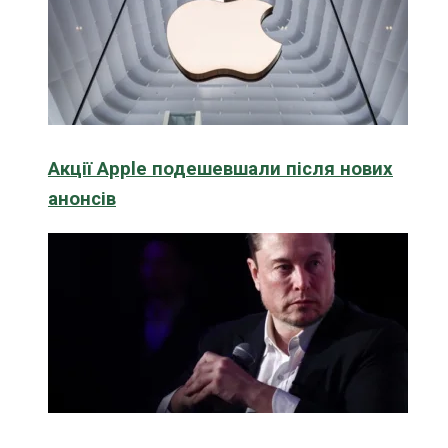
Акції Apple подешевшали після нових
анонсів