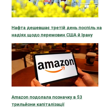
Нафта дешевшає третій день поспіль на
надіях щодо перемовин США й Ірану
Amazon подолала позначку в $3
трильйони капіталізації