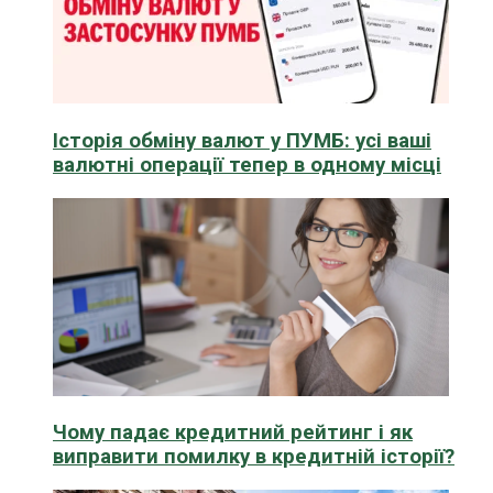
Історія обміну валют у ПУМБ: усі ваші
валютні операції тепер в одному місці
Чому падає кредитний рейтинг і як
виправити помилку в кредитній історії?