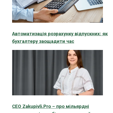
Автоматизація розрахунку відпускних: як
бухгалтеру заощадити час
CEO Zakupivli.Pro – про мільярдні