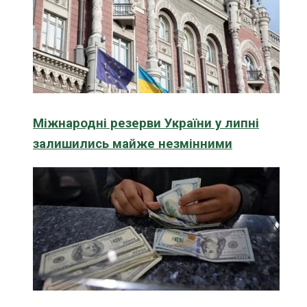
Міжнародні резерви України у липні
залишились майже незмінними