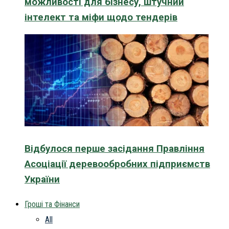
можливості для бізнесу, штучний
інтелект та міфи щодо тендерів
Відбулося перше засідання Правління
Асоціації деревообробних підприємств
України
Гроші та Фінанси
All