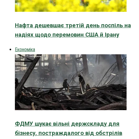
Нафта дешевшає третій день поспіль на
надіях щодо перемовин США й Ірану
Економіка
ФДМУ шукає вільні держскладу для
бізнесу, постраждалого від обстрілів