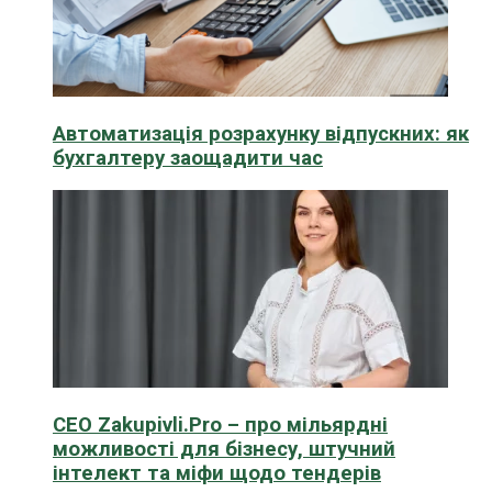
Автоматизація розрахунку відпускних: як
бухгалтеру заощадити час
CEO Zakupivli.Pro – про мільярдні
можливості для бізнесу, штучний
інтелект та міфи щодо тендерів