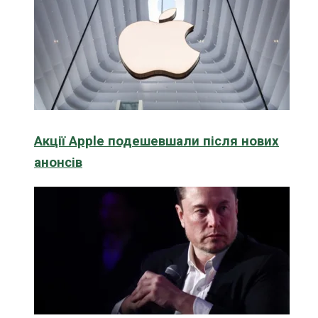
Акції Apple подешевшали після нових
анонсів