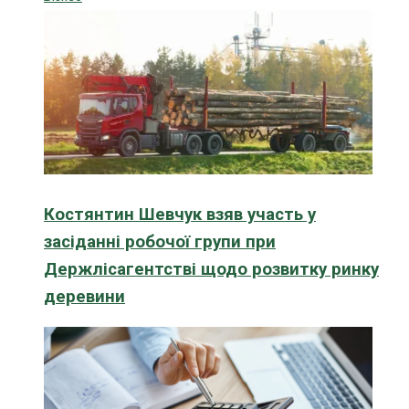
Костянтин Шевчук взяв участь у
засіданні робочої групи при
Держлісагентстві щодо розвитку ринку
деревини