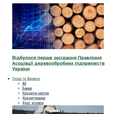
Відбулося перше засідання Правління
Асоціації деревообробних підприємств
України
Гроші та Фінанси
All
Банки
Кредитні картки
Кредитування
Курс долара