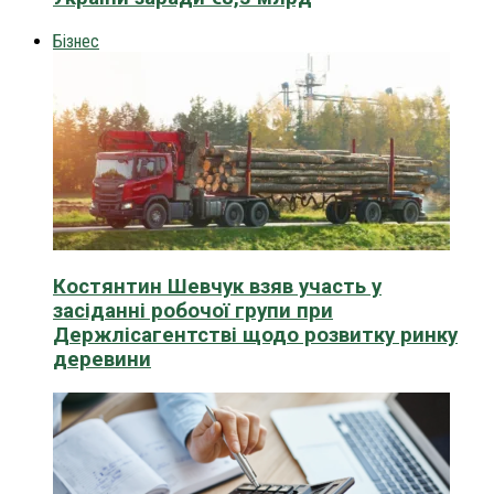
Бізнес
Костянтин Шевчук взяв участь у
засіданні робочої групи при
Держлісагентстві щодо розвитку ринку
деревини