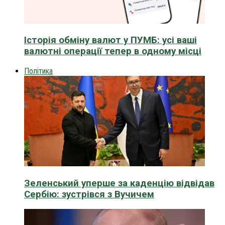
Історія обміну валют у ПУМБ: усі ваші
валютні операції тепер в одному місці
Політика
Зеленський уперше за каденцію відвідав
Сербію: зустрівся з Вучичем