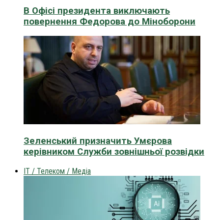
В Офісі президента виключають
повернення Федорова до Міноборони
Зеленський призначить Умєрова
керівником Служби зовнішньої розвідки
IT / Телеком / Медіа