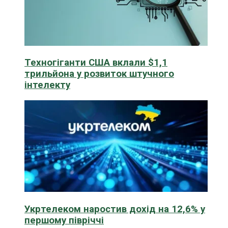
Техногіганти США вклали $1,1
трильйона у розвиток штучного
інтелекту
Укртелеком наростив дохід на 12,6% у
першому півріччі