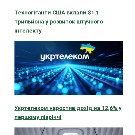
Техногіганти США вклали $1,1
трильйона у розвиток штучного
інтелекту
Укртелеком наростив дохід на 12,6% у
першому півріччі