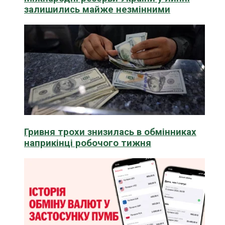
залишились майже незмінними
Гривня трохи знизилась в обмінниках
наприкінці робочого тижня