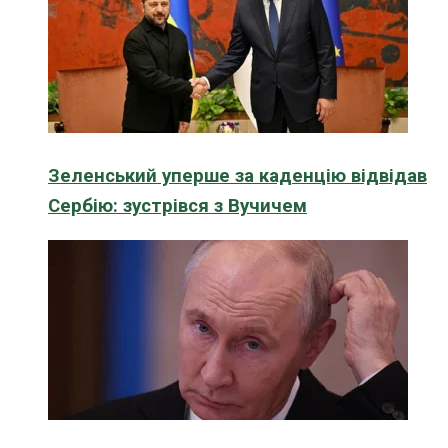
Зеленський уперше за каденцію відвідав
Сербію: зустрівся з Вучичем