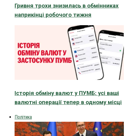
Гривня трохи знизилась в обмінниках
наприкінці робочого тижня
Історія обміну валют у ПУМБ: усі ваші
валютні операції тепер в одному місці
Політика