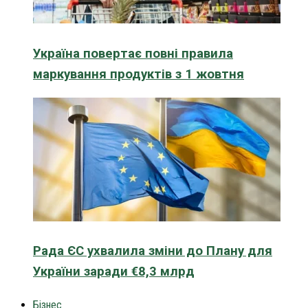
Україна повертає повні правила
маркування продуктів з 1 жовтня
Рада ЄС ухвалила зміни до Плану для
України заради €8,3 млрд
Бізнес