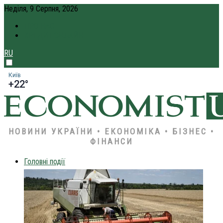
Неділя, 9 Серпня, 2026
ПРО НАС
КРЕДИТ ОНЛАЙН
RU
Київ
+22°
НОВИНИ УКРАЇНИ • ЕКОНОМІКА • БІЗНЕС •
ФІНАНСИ
Головні події