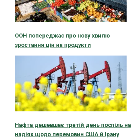
ООН попереджає про нову хвилю
зростання цін на продукти
Нафта дешевшає третій день поспіль на
надіях щодо перемовин США й Ірану