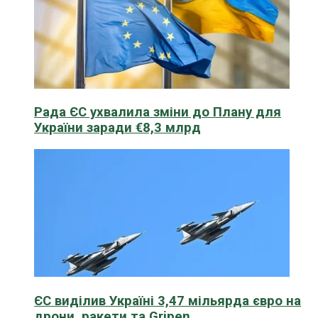
Рада ЄС ухвалила зміни до Плану для
України заради €8,3 млрд
ЄС виділив Україні 3,47 мільярда євро на
дрони, ракети та Gripen