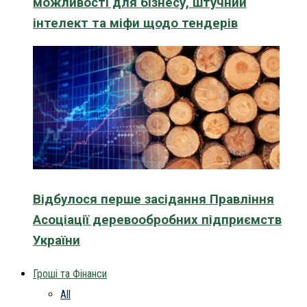
можливості для бізнесу, штучний
інтелект та міфи щодо тендерів
Відбулося перше засідання Правління
Асоціації деревообробних підприємств
України
Гроші та Фінанси
All