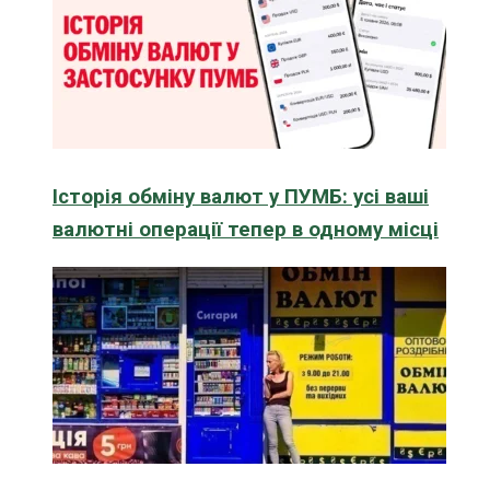
Історія обміну валют у ПУМБ: усі ваші
валютні операції тепер в одному місці