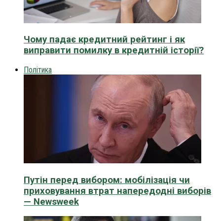
Чому падає кредитний рейтинг і як
виправити помилку в кредитній історії?
Політика
Путін перед вибором: мобілізація чи
приховування втрат напередодні виборів
— Newsweek