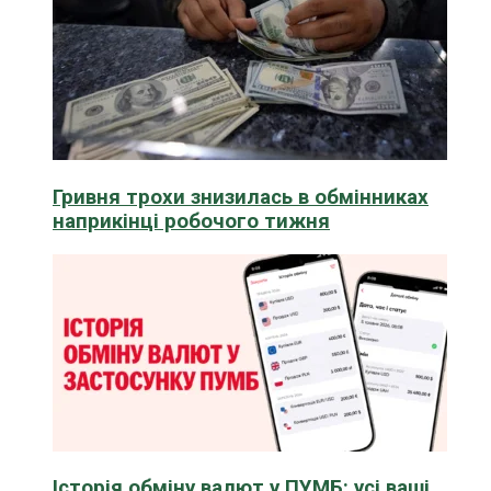
Гривня трохи знизилась в обмінниках
наприкінці робочого тижня
Історія обміну валют у ПУМБ: усі ваші