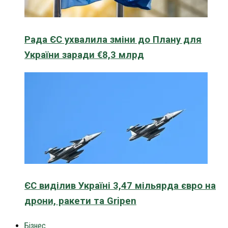
Рада ЄС ухвалила зміни до Плану для
України заради €8,3 млрд
ЄС виділив Україні 3,47 мільярда євро на
дрони, ракети та Gripen
Бізнес