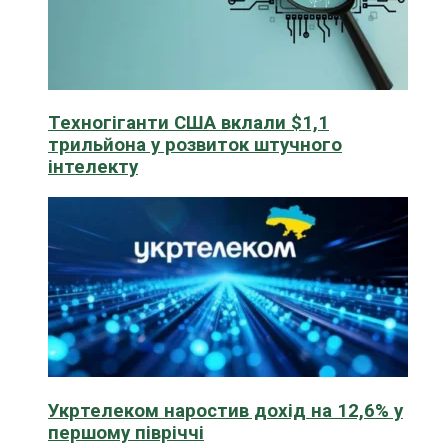
Техногіганти США вклали $1,1
трильйона у розвиток штучного
інтелекту
Укртелеком наростив дохід на 12,6% у
першому півріччі