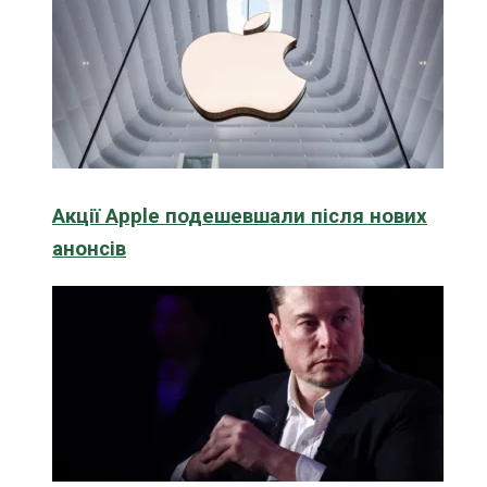
Акції Apple подешевшали після нових
анонсів