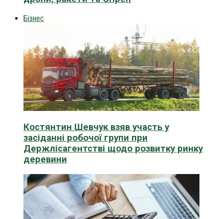
Бізнес
Костянтин Шевчук взяв участь у
засіданні робочої групи при
Держлісагентстві щодо розвитку ринку
деревини