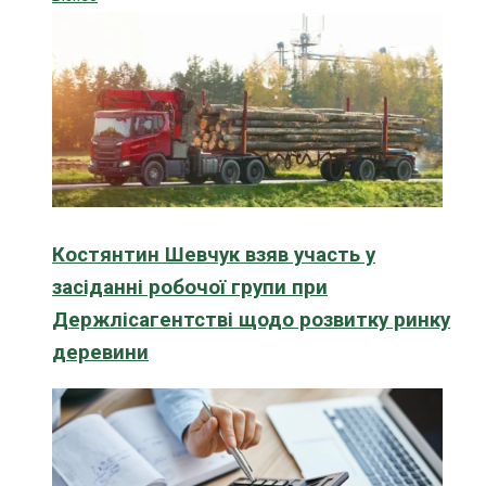
Костянтин Шевчук взяв участь у
засіданні робочої групи при
Держлісагентстві щодо розвитку ринку
деревини