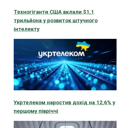
Техногіганти США вклали $1,1
трильйона у розвиток штучного
інтелекту
Укртелеком наростив дохід на 12,6% у
першому півріччі