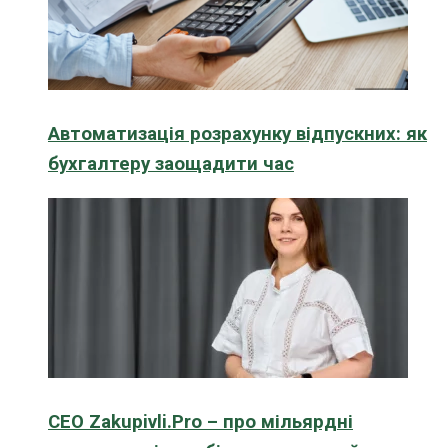
Автоматизація розрахунку відпускних: як
бухгалтеру заощадити час
CEO Zakupivli.Pro – про мільярдні