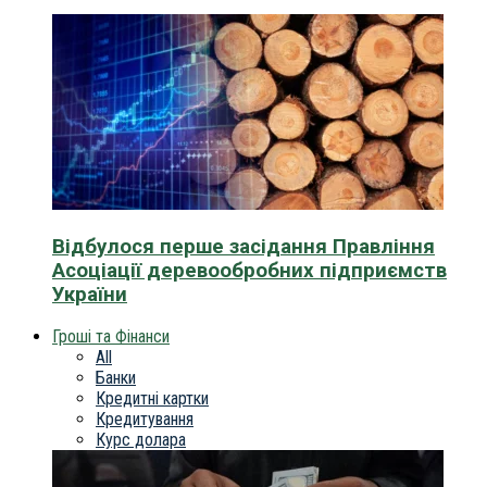
Відбулося перше засідання Правління
Асоціації деревообробних підприємств
України
Гроші та Фінанси
All
Банки
Кредитні картки
Кредитування
Курс долара