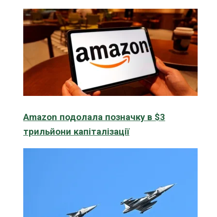
Amazon подолала позначку в $3
трильйони капіталізації