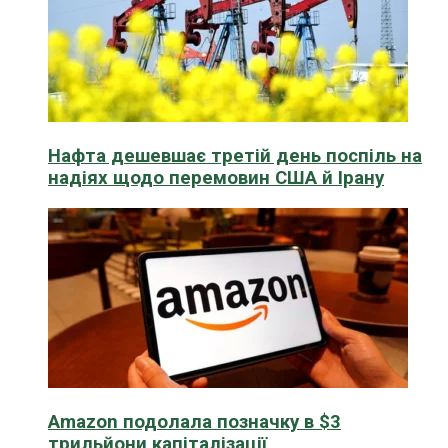
Нафта дешевшає третій день поспіль на
надіях щодо перемовин США й Ірану
Amazon подолала позначку в $3
трильйони капіталізації