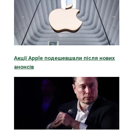
Акції Apple подешевшали після нових
анонсів