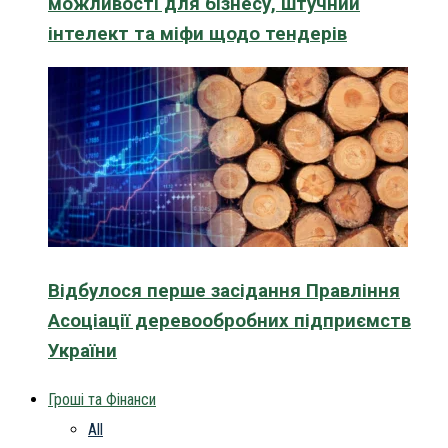
можливості для бізнесу, штучний
інтелект та міфи щодо тендерів
Відбулося перше засідання Правління
Асоціації деревообробних підприємств
України
Гроші та Фінанси
All