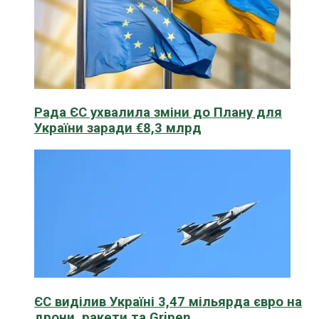
Рада ЄС ухвалила зміни до Плану для
України заради €8,3 млрд
ЄС виділив Україні 3,47 мільярда євро на
дрони, ракети та Gripen