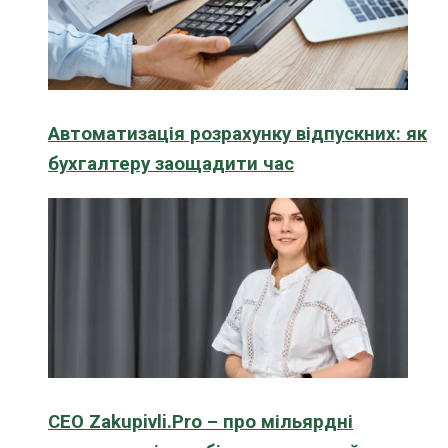
Автоматизація розрахунку відпускних: як
бухгалтеру заощадити час
CEO Zakupivli.Pro – про мільярдні