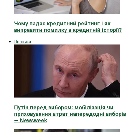
Чому падає кредитний рейтинг і як
виправити помилку в кредитній історії?
Політика
Путін перед вибором: мобілізація чи
приховування втрат напередодні виборів
— Newsweek