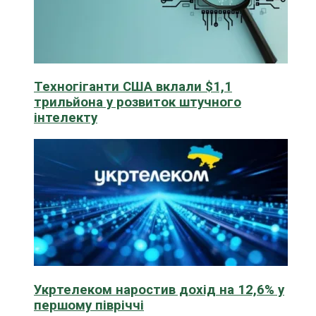
Техногіганти США вклали $1,1
трильйона у розвиток штучного
інтелекту
Укртелеком наростив дохід на 12,6% у
першому півріччі