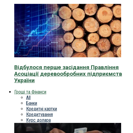
Відбулося перше засідання Правління
Асоціації деревообробних підприємств
України
Гроші та Фінанси
All
Банки
Кредитні картки
Кредитування
Курс долара