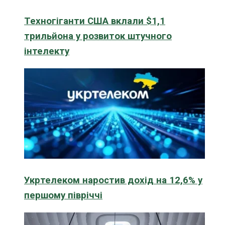
Техногіганти США вклали $1,1
трильйона у розвиток штучного
інтелекту
Укртелеком наростив дохід на 12,6% у
першому півріччі