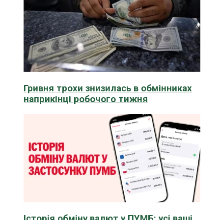
Гривня трохи знизилась в обмінниках
наприкінці робочого тижня
Історія обміну валют у ПУМБ: усі ваші