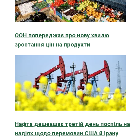
ООН попереджає про нову хвилю
зростання цін на продукти
Нафта дешевшає третій день поспіль на
надіях щодо перемовин США й Ірану