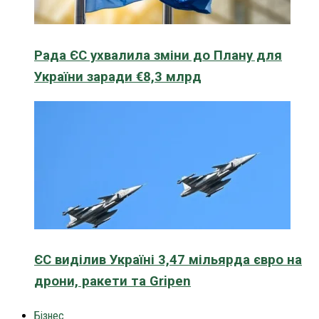
Рада ЄС ухвалила зміни до Плану для
України заради €8,3 млрд
ЄС виділив Україні 3,47 мільярда євро на
дрони, ракети та Gripen
Бізнес