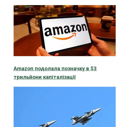
Amazon подолала позначку в $3
трильйони капіталізації