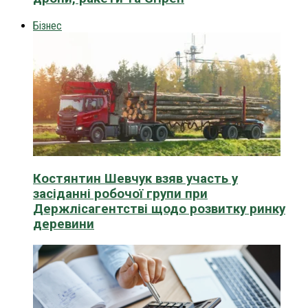
Бізнес
Костянтин Шевчук взяв участь у
засіданні робочої групи при
Держлісагентстві щодо розвитку ринку
деревини