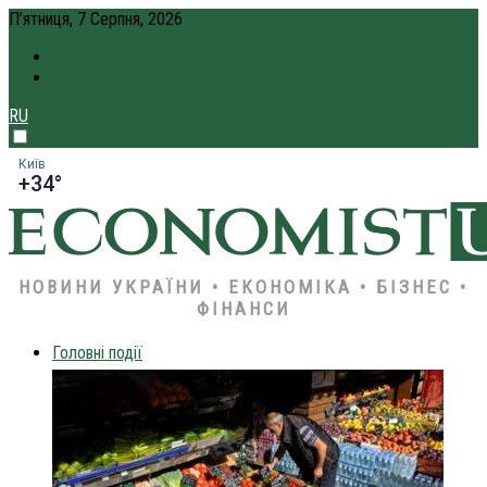
П’ятниця, 7 Серпня, 2026
ПРО НАС
КРЕДИТ ОНЛАЙН
RU
Київ
+34°
НОВИНИ УКРАЇНИ • ЕКОНОМІКА • БІЗНЕС •
ФІНАНСИ
Головні події