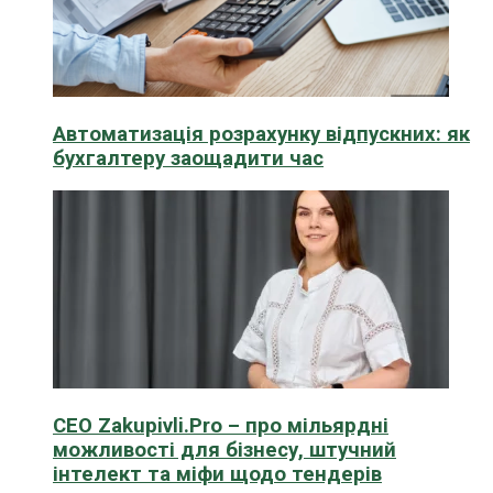
Автоматизація розрахунку відпускних: як
бухгалтеру заощадити час
CEO Zakupivli.Pro – про мільярдні
можливості для бізнесу, штучний
інтелект та міфи щодо тендерів