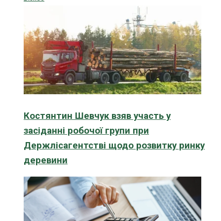
Костянтин Шевчук взяв участь у
засіданні робочої групи при
Держлісагентстві щодо розвитку ринку
деревини