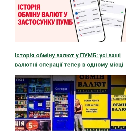
Історія обміну валют у ПУМБ: усі ваші
валютні операції тепер в одному місці