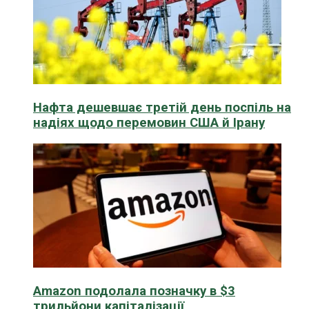
Нафта дешевшає третій день поспіль на
надіях щодо перемовин США й Ірану
Amazon подолала позначку в $3
трильйони капіталізації