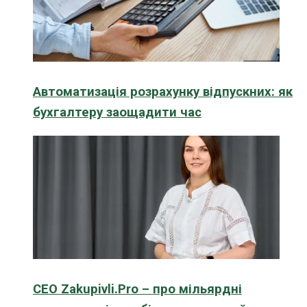
Автоматизація розрахунку відпускних: як
бухгалтеру заощадити час
CEO Zakupivli.Pro – про мільярдні