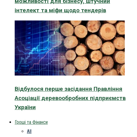
можливості для бізнесу, штучний
інтелект та міфи щодо тендерів
Відбулося перше засідання Правління
Асоціації деревообробних підприємств
України
Гроші та Фінанси
All