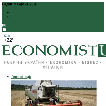
Неділя, 9 Серпня, 2026
ПРО НАС
КРЕДИТ ОНЛАЙН
RU
Київ
+22°
НОВИНИ УКРАЇНИ • ЕКОНОМІКА • БІЗНЕС •
ФІНАНСИ
Головні події