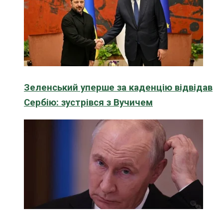
Зеленський уперше за каденцію відвідав
Сербію: зустрівся з Вучичем