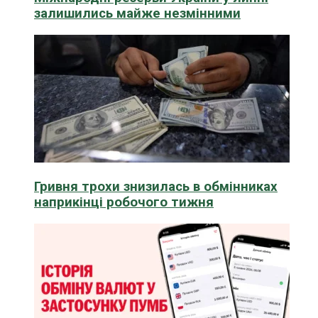
залишились майже незмінними
Гривня трохи знизилась в обмінниках
наприкінці робочого тижня