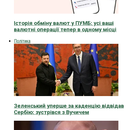
Історія обміну валют у ПУМБ: усі ваші
валютні операції тепер в одному місці
Політика
Зеленський уперше за каденцію відвідав
Сербію: зустрівся з Вучичем