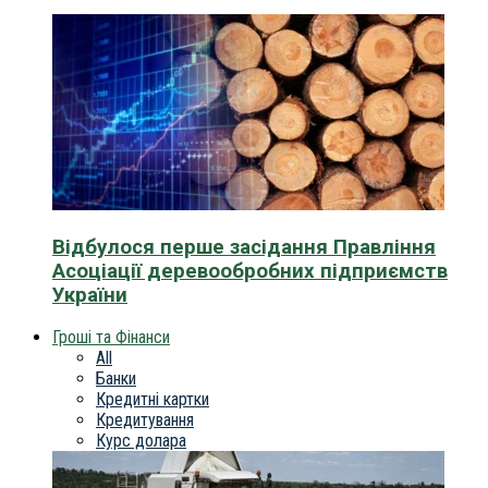
Відбулося перше засідання Правління
Асоціації деревообробних підприємств
України
Гроші та Фінанси
All
Банки
Кредитні картки
Кредитування
Курс долара