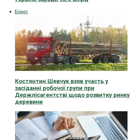
Бізнес
Костянтин Шевчук взяв участь у
засіданні робочої групи при
Держлісагентстві щодо розвитку ринку
деревини