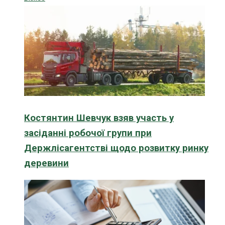
Костянтин Шевчук взяв участь у
засіданні робочої групи при
Держлісагентстві щодо розвитку ринку
деревини