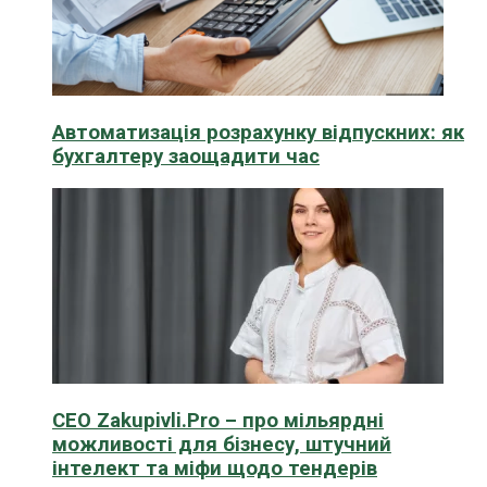
Автоматизація розрахунку відпускних: як
бухгалтеру заощадити час
CEO Zakupivli.Pro – про мільярдні
можливості для бізнесу, штучний
інтелект та міфи щодо тендерів