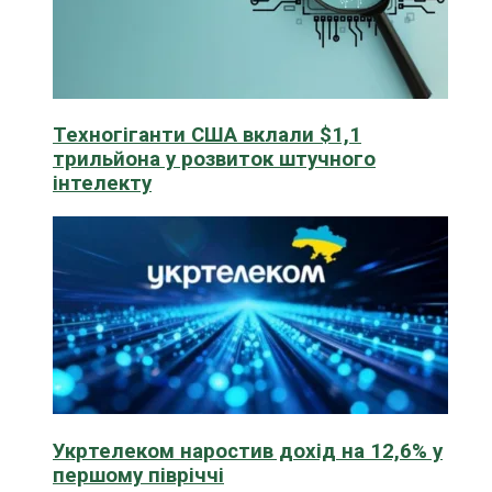
Техногіганти США вклали $1,1
трильйона у розвиток штучного
інтелекту
Укртелеком наростив дохід на 12,6% у
першому півріччі