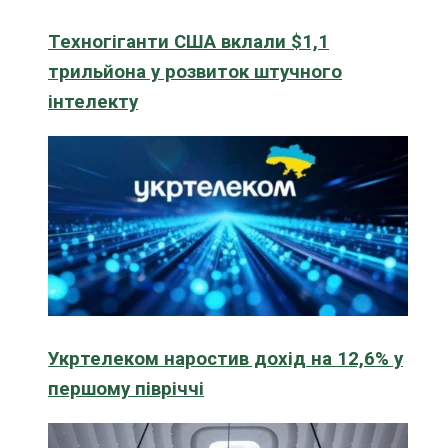
Техногіганти США вклали $1,1
трильйона у розвиток штучного
інтелекту
Укртелеком наростив дохід на 12,6% у
першому півріччі