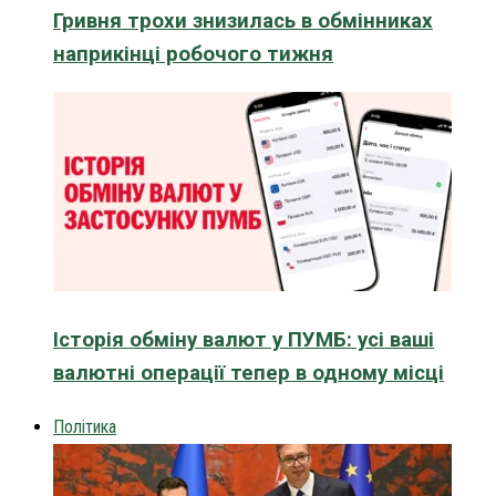
Гривня трохи знизилась в обмінниках
наприкінці робочого тижня
Історія обміну валют у ПУМБ: усі ваші
валютні операції тепер в одному місці
Політика