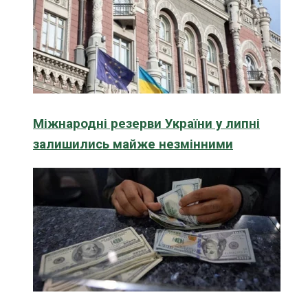
Міжнародні резерви України у липні
залишились майже незмінними