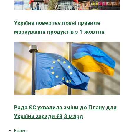
Україна повертає повні правила
маркування продуктів з 1 жовтня
Рада ЄС ухвалила зміни до Плану для
України заради €8,3 млрд
Бізнес