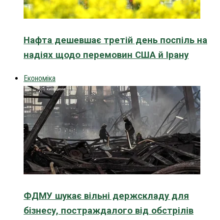
Нафта дешевшає третій день поспіль на
надіях щодо перемовин США й Ірану
Економіка
ФДМУ шукає вільні держскладу для
бізнесу, постраждалого від обстрілів