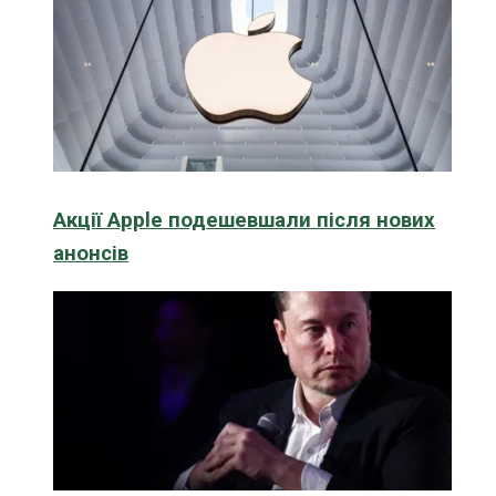
Акції Apple подешевшали після нових
анонсів