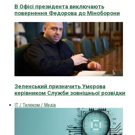
В Офісі президента виключають
повернення Федорова до Міноборони
Зеленський призначить Умєрова
керівником Служби зовнішньої розвідки
IT / Телеком / Медіа