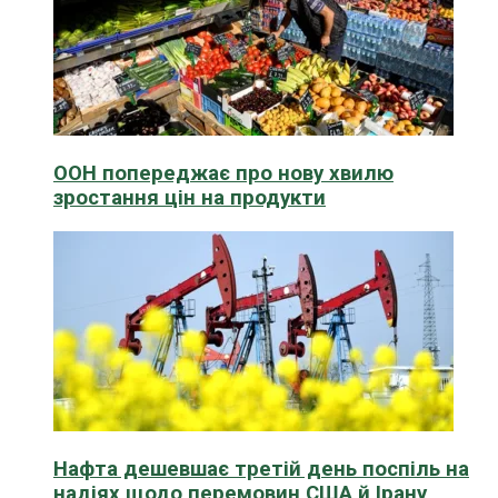
ООН попереджає про нову хвилю
зростання цін на продукти
Нафта дешевшає третій день поспіль на
надіях щодо перемовин США й Ірану