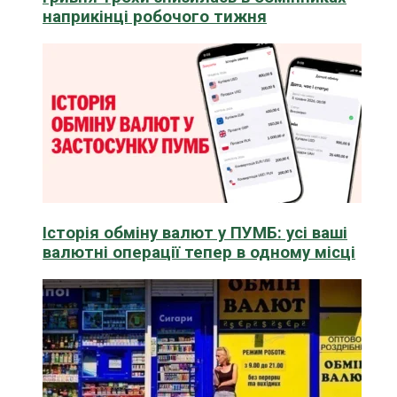
наприкінці робочого тижня
Історія обміну валют у ПУМБ: усі ваші
валютні операції тепер в одному місці