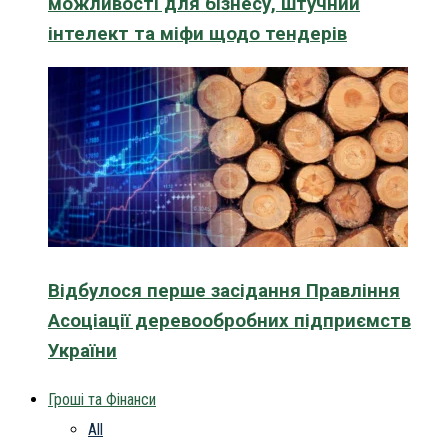
можливості для бізнесу, штучний
інтелект та міфи щодо тендерів
Відбулося перше засідання Правління
Асоціації деревообробних підприємств
України
Гроші та Фінанси
All