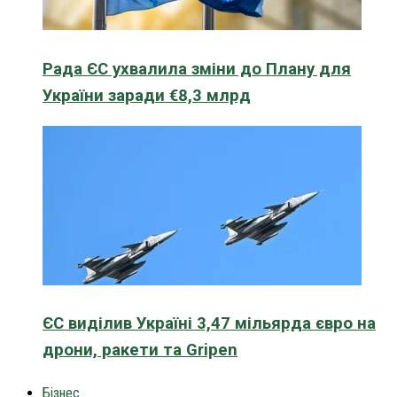
Рада ЄС ухвалила зміни до Плану для
України заради €8,3 млрд
ЄС виділив Україні 3,47 мільярда євро на
дрони, ракети та Gripen
Бізнес