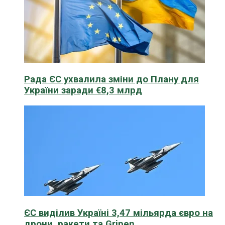
Рада ЄС ухвалила зміни до Плану для
України заради €8,3 млрд
ЄС виділив Україні 3,47 мільярда євро на
дрони, ракети та Gripen