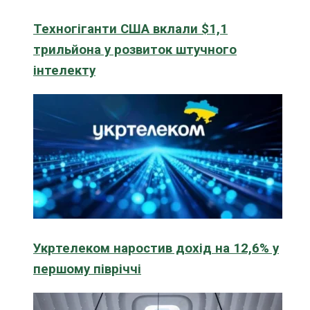
Техногіганти США вклали $1,1
трильйона у розвиток штучного
інтелекту
Укртелеком наростив дохід на 12,6% у
першому півріччі