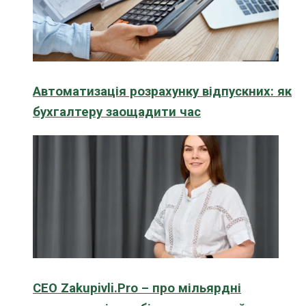
Автоматизація розрахунку відпускних: як
бухгалтеру заощадити час
CEO Zakupivli.Pro – про мільярдні