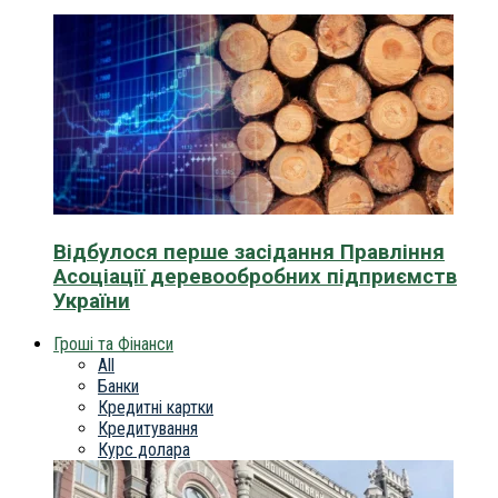
Відбулося перше засідання Правління
Асоціації деревообробних підприємств
України
Гроші та Фінанси
All
Банки
Кредитні картки
Кредитування
Курс долара