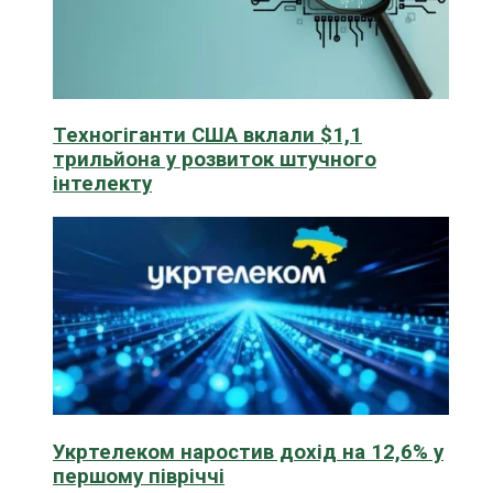
Техногіганти США вклали $1,1
трильйона у розвиток штучного
інтелекту
Укртелеком наростив дохід на 12,6% у
першому півріччі