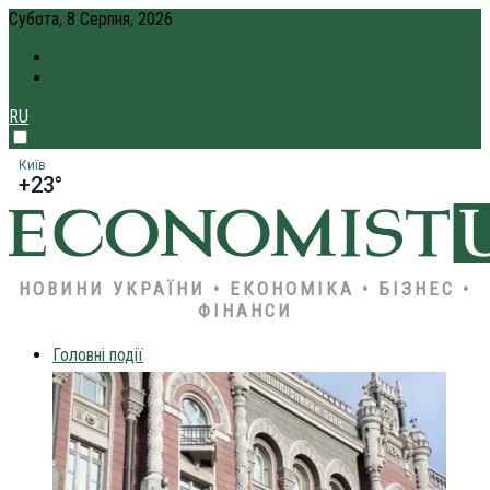
Субота, 8 Серпня, 2026
ПРО НАС
КРЕДИТ ОНЛАЙН
RU
Київ
+23°
НОВИНИ УКРАЇНИ • ЕКОНОМІКА • БІЗНЕС •
ФІНАНСИ
Головні події