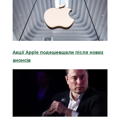
Акції Apple подешевшали після нових
анонсів