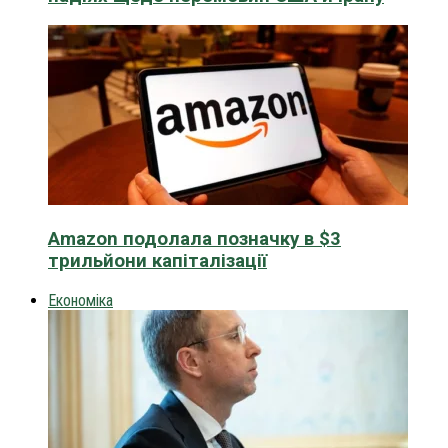
Amazon подолала позначку в $3
трильйони капіталізації
Економіка