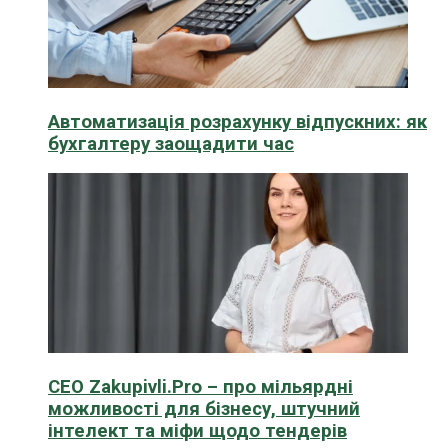
Автоматизація розрахунку відпускних: як
бухгалтеру заощадити час
CEO Zakupivli.Pro – про мільярдні
можливості для бізнесу, штучний
інтелект та міфи щодо тендерів