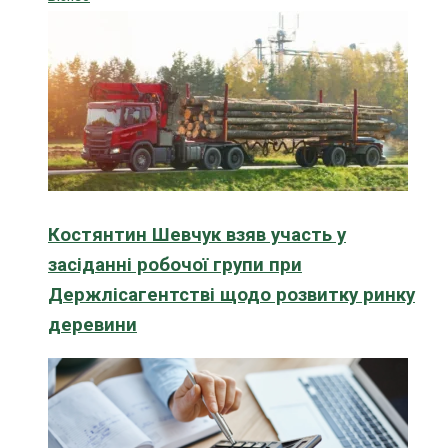
Костянтин Шевчук взяв участь у
засіданні робочої групи при
Держлісагентстві щодо розвитку ринку
деревини