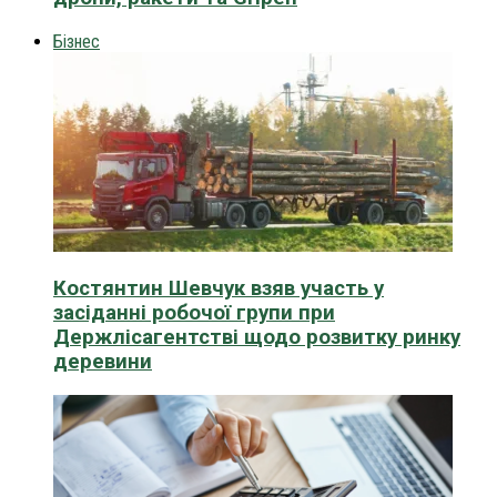
Бізнес
Костянтин Шевчук взяв участь у
засіданні робочої групи при
Держлісагентстві щодо розвитку ринку
деревини