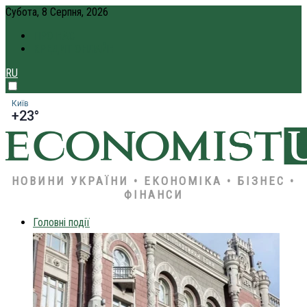
Субота, 8 Серпня, 2026
ПРО НАС
КРЕДИТ ОНЛАЙН
RU
Київ
+23°
НОВИНИ УКРАЇНИ • ЕКОНОМІКА • БІЗНЕС •
ФІНАНСИ
Головні події