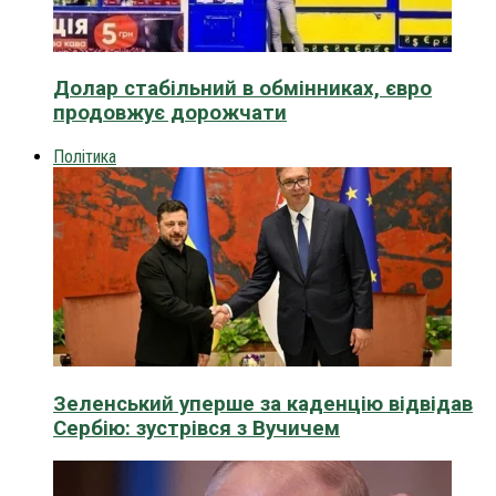
Долар стабільний в обмінниках, євро
продовжує дорожчати
Політика
Зеленський уперше за каденцію відвідав
Сербію: зустрівся з Вучичем