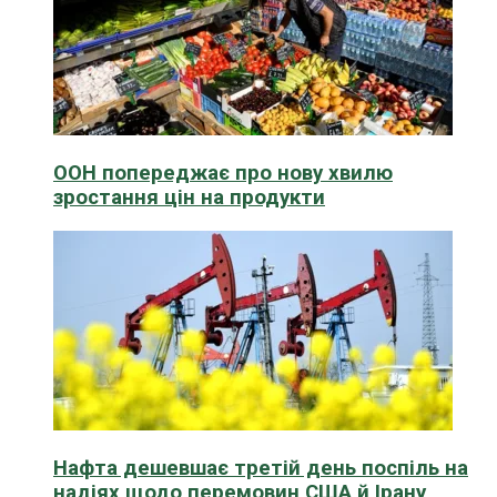
ООН попереджає про нову хвилю
зростання цін на продукти
Нафта дешевшає третій день поспіль на
надіях щодо перемовин США й Ірану