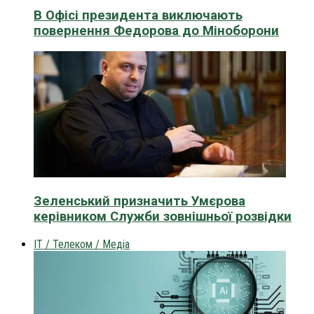
В Офісі президента виключають
повернення Федорова до Міноборони
Зеленський призначить Умєрова
керівником Служби зовнішньої розвідки
IT / Телеком / Медіа