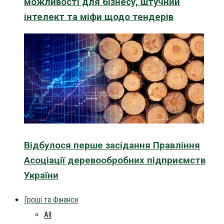
можливості для бізнесу, штучний
інтелект та міфи щодо тендерів
Відбулося перше засідання Правління
Асоціації деревообробних підприємств
України
Гроші та Фінанси
All