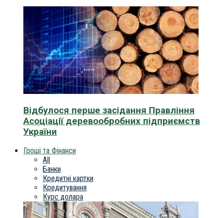
Відбулося перше засідання Правління
Асоціації деревообробних підприємств
України
Гроші та Фінанси
All
Банки
Кредитні картки
Кредитування
Курс долара