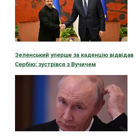
Зеленський уперше за каденцію відвідав
Сербію: зустрівся з Вучичем