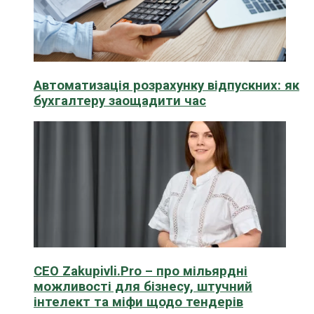
Автоматизація розрахунку відпускних: як
бухгалтеру заощадити час
CEO Zakupivli.Pro – про мільярдні
можливості для бізнесу, штучний
інтелект та міфи щодо тендерів