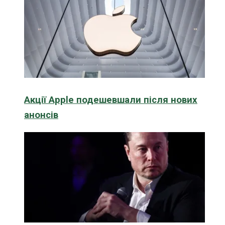
Акції Apple подешевшали після нових
анонсів