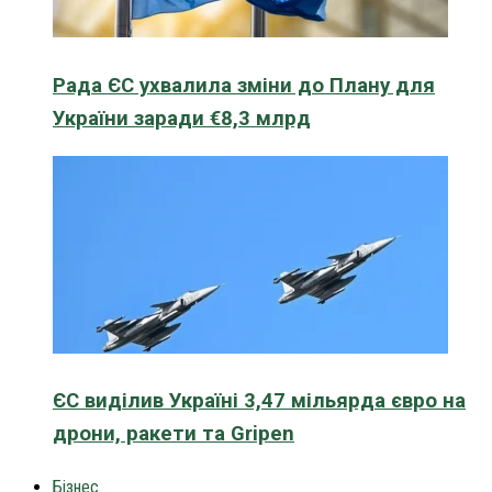
Рада ЄС ухвалила зміни до Плану для
України заради €8,3 млрд
ЄС виділив Україні 3,47 мільярда євро на
дрони, ракети та Gripen
Бізнес