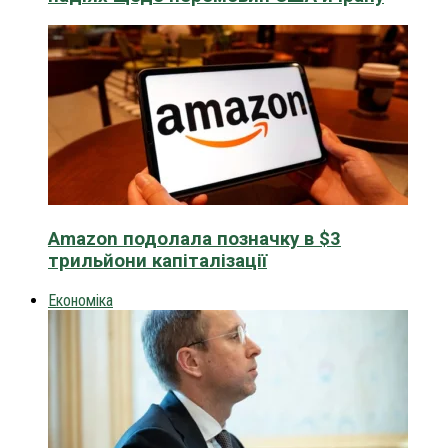
Amazon подолала позначку в $3
трильйони капіталізації
Економіка