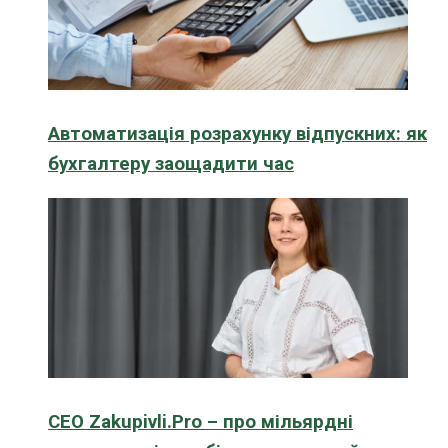
Автоматизація розрахунку відпускних: як
бухгалтеру заощадити час
CEO Zakupivli.Pro – про мільярдні