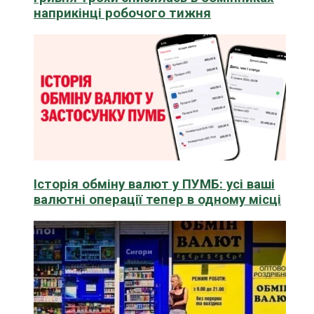
наприкінці робочого тижня
Історія обміну валют у ПУМБ: усі ваші
валютні операції тепер в одному місці