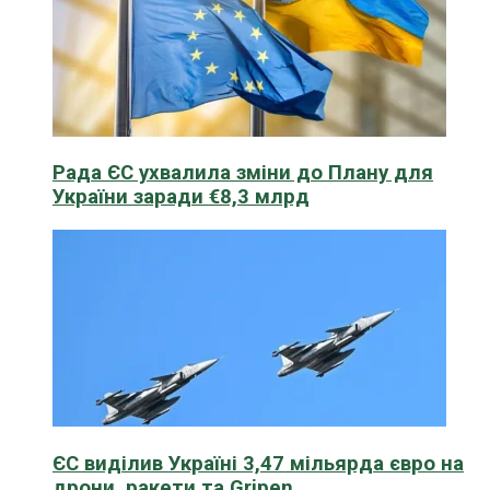
Рада ЄС ухвалила зміни до Плану для
України заради €8,3 млрд
ЄС виділив Україні 3,47 мільярда євро на
дрони, ракети та Gripen