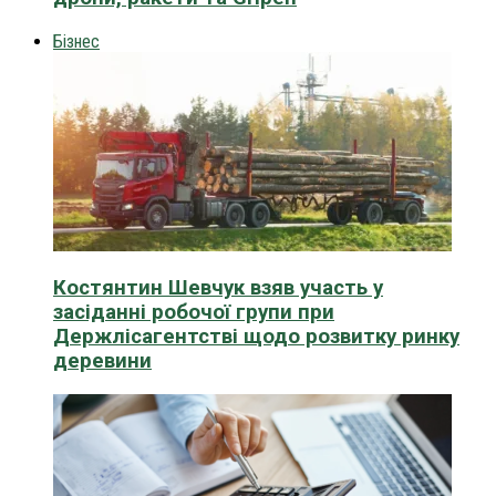
Бізнес
Костянтин Шевчук взяв участь у
засіданні робочої групи при
Держлісагентстві щодо розвитку ринку
деревини