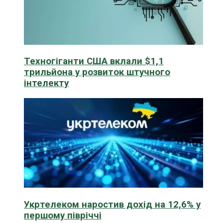
Техногіганти США вклали $1,1
трильйона у розвиток штучного
інтелекту
Укртелеком наростив дохід на 12,6% у
першому півріччі