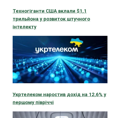
Техногіганти США вклали $1,1
трильйона у розвиток штучного
інтелекту
Укртелеком наростив дохід на 12,6% у
першому півріччі