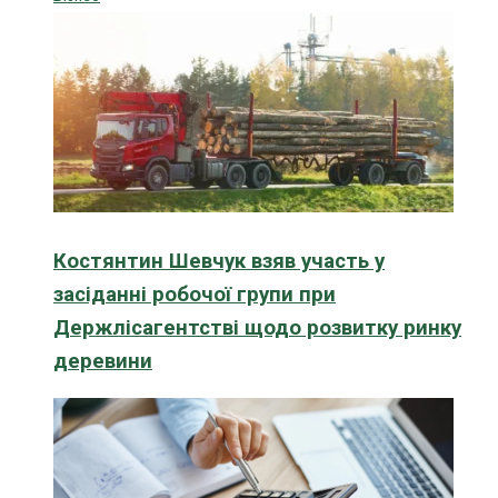
Костянтин Шевчук взяв участь у
засіданні робочої групи при
Держлісагентстві щодо розвитку ринку
деревини