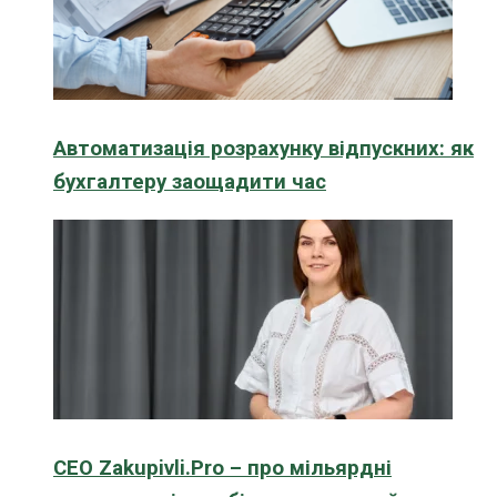
Автоматизація розрахунку відпускних: як
бухгалтеру заощадити час
CEO Zakupivli.Pro – про мільярдні