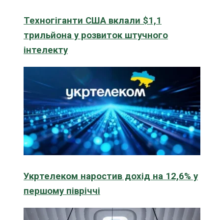
Техногіганти США вклали $1,1
трильйона у розвиток штучного
інтелекту
Укртелеком наростив дохід на 12,6% у
першому півріччі