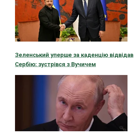
Зеленський уперше за каденцію відвідав
Сербію: зустрівся з Вучичем