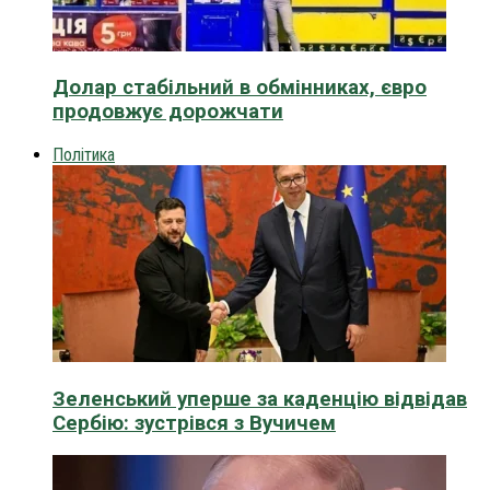
Долар стабільний в обмінниках, євро
продовжує дорожчати
Політика
Зеленський уперше за каденцію відвідав
Сербію: зустрівся з Вучичем