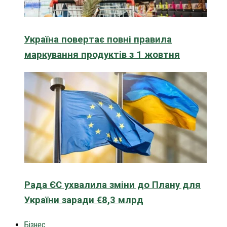
Україна повертає повні правила
маркування продуктів з 1 жовтня
Рада ЄС ухвалила зміни до Плану для
України заради €8,3 млрд
Бізнес