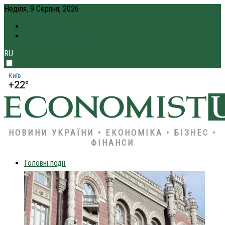
Неділя, 9 Серпня, 2026
ПРО НАС
КРЕДИТ ОНЛАЙН
RU
Київ
+22°
НОВИНИ УКРАЇНИ • ЕКОНОМІКА • БІЗНЕС •
ФІНАНСИ
Головні події