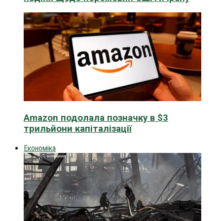
Amazon подолала позначку в $3
трильйони капіталізації
Економіка