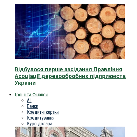
Відбулося перше засідання Правління
Асоціації деревообробних підприємств
України
Гроші та Фінанси
All
Банки
Кредитні картки
Кредитування
Курс долара