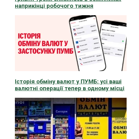
наприкінці робочого тижня
Історія обміну валют у ПУМБ: усі ваші
валютні операції тепер в одному місці