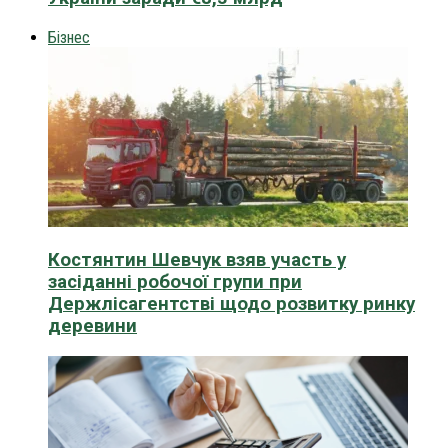
Бізнес
Костянтин Шевчук взяв участь у
засіданні робочої групи при
Держлісагентстві щодо розвитку ринку
деревини