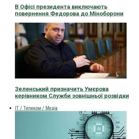
В Офісі президента виключають
повернення Федорова до Міноборони
Зеленський призначить Умєрова
керівником Служби зовнішньої розвідки
IT / Телеком / Медіа