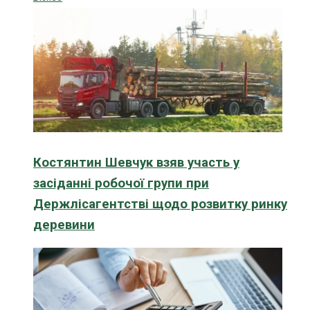
Костянтин Шевчук взяв участь у
засіданні робочої групи при
Держлісагентстві щодо розвитку ринку
деревини