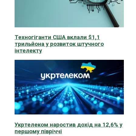
Техногіганти США вклали $1,1
трильйона у розвиток штучного
інтелекту
Укртелеком наростив дохід на 12,6% у
першому півріччі