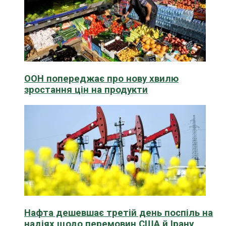
ООН попереджає про нову хвилю
зростання цін на продукти
Нафта дешевшає третій день поспіль на
надіях щодо перемовин США й Ірану