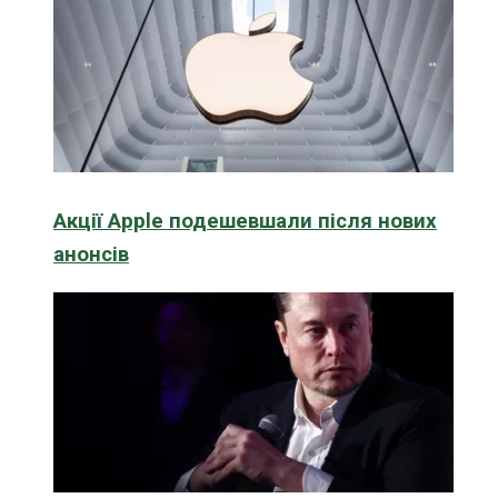
Акції Apple подешевшали після нових
анонсів