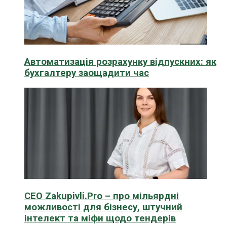
Автоматизація розрахунку відпускних: як
бухгалтеру заощадити час
CEO Zakupivli.Pro – про мільярдні
можливості для бізнесу, штучний
інтелект та міфи щодо тендерів