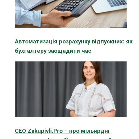
Автоматизація розрахунку відпускних: як
бухгалтеру заощадити час
CEO Zakupivli.Pro – про мільярдні