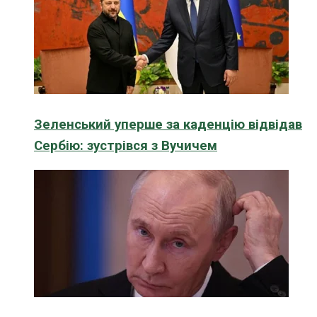
Зеленський уперше за каденцію відвідав
Сербію: зустрівся з Вучичем