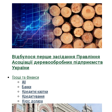
Відбулося перше засідання Правління
Асоціації деревообробних підприємств
України
Гроші та Фінанси
All
Банки
Кредитні картки
Кредитування
Курс долара