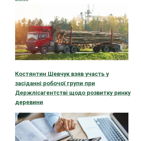
Костянтин Шевчук взяв участь у
засіданні робочої групи при
Держлісагентстві щодо розвитку ринку
деревини