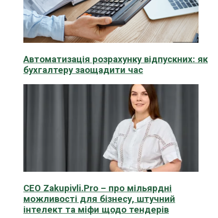
Автоматизація розрахунку відпускних: як
бухгалтеру заощадити час
CEO Zakupivli.Pro – про мільярдні
можливості для бізнесу, штучний
інтелект та міфи щодо тендерів