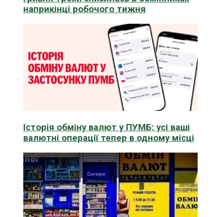
наприкінці робочого тижня
Історія обміну валют у ПУМБ: усі ваші
валютні операції тепер в одному місці