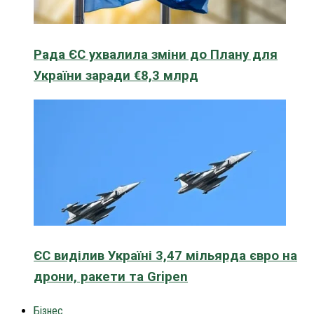
Рада ЄС ухвалила зміни до Плану для
України заради €8,3 млрд
ЄС виділив Україні 3,47 мільярда євро на
дрони, ракети та Gripen
Бізнес