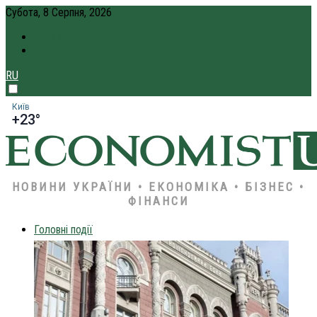
Субота, 8 Серпня, 2026
ПРО НАС
КРЕДИТ ОНЛАЙН
RU
Київ
+23°
НОВИНИ УКРАЇНИ • ЕКОНОМІКА • БІЗНЕС •
ФІНАНСИ
Головні події