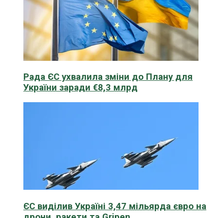
Рада ЄС ухвалила зміни до Плану для
України заради €8,3 млрд
ЄС виділив Україні 3,47 мільярда євро на
дрони, ракети та Gripen