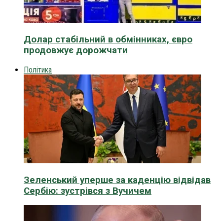
Долар стабільний в обмінниках, євро
продовжує дорожчати
Політика
Зеленський уперше за каденцію відвідав
Сербію: зустрівся з Вучичем