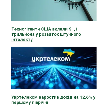
Техногіганти США вклали $1,1
трильйона у розвиток штучного
інтелекту
Укртелеком наростив дохід на 12,6% у
першому півріччі