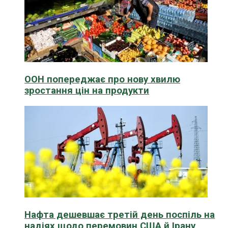
ООН попереджає про нову хвилю
зростання цін на продукти
Нафта дешевшає третій день поспіль на
надіях щодо перемовин США й Ірану