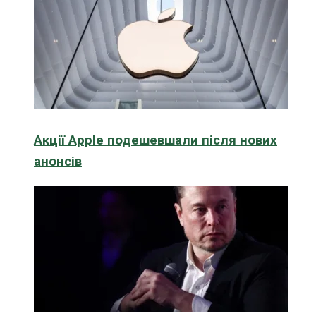
Акції Apple подешевшали після нових
анонсів