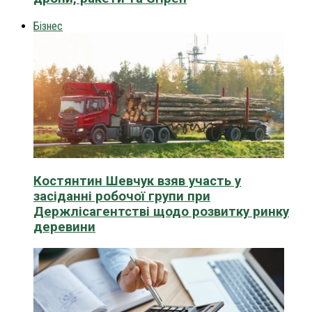
Бізнес
Костянтин Шевчук взяв участь у
засіданні робочої групи при
Держлісагентстві щодо розвитку ринку
деревини