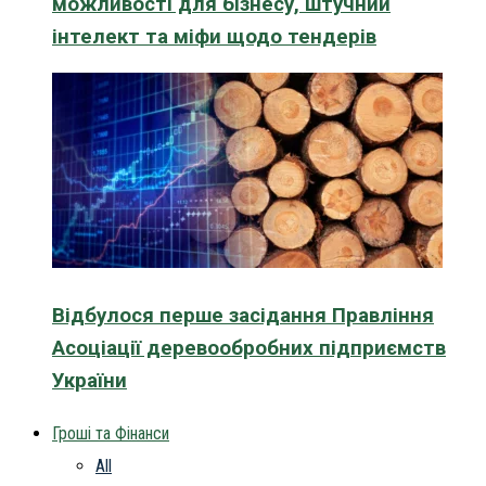
можливості для бізнесу, штучний
інтелект та міфи щодо тендерів
Відбулося перше засідання Правління
Асоціації деревообробних підприємств
України
Гроші та Фінанси
All