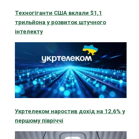
Техногіганти США вклали $1,1
трильйона у розвиток штучного
інтелекту
Укртелеком наростив дохід на 12,6% у
першому півріччі