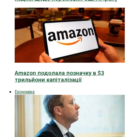
Amazon подолала позначку в $3
трильйони капіталізації
Економіка