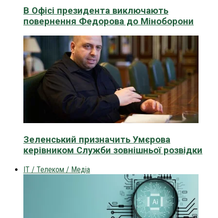
В Офісі президента виключають
повернення Федорова до Міноборони
Зеленський призначить Умєрова
керівником Служби зовнішньої розвідки
IT / Телеком / Медіа