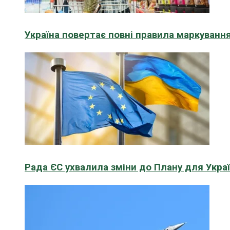
Україна повертає повні правила маркування
Рада ЄС ухвалила зміни до Плану для Укра