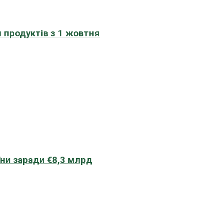
 продуктів з 1 жовтня
їни заради €8,3 млрд