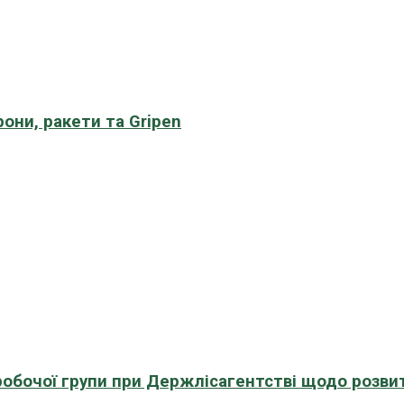
рони, ракети та Gripen
 робочої групи при Держлісагентстві щодо розви