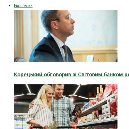
Економіка
Корецький обговорив зі Світовим банком р