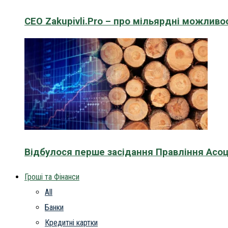
CEO Zakupivli.Pro – про мільярдні можливо
Відбулося перше засідання Правління Асоц
Гроші та Фінанси
All
Банки
Кредитні картки