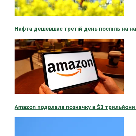
Нафта дешевшає третій день поспіль на н
Amazon подолала позначку в $3 трильйони к