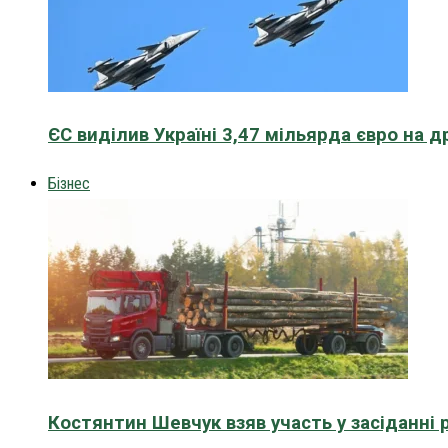
ЄС виділив Україні 3,47 мільярда євро на д
Бізнес
Костянтин Шевчук взяв участь у засіданні