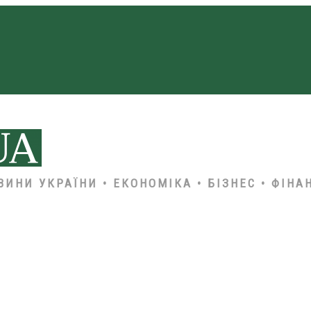
ВИНИ УКРАЇНИ • ЕКОНОМІКА • БІЗНЕС • ФІНА