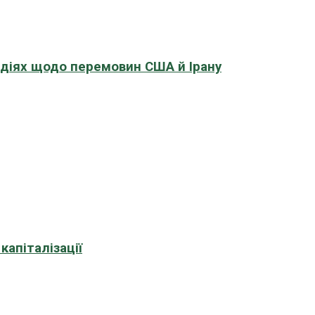
адіях щодо перемовин США й Ірану
апіталізації