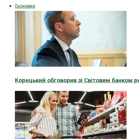
Економіка
Корецький обговорив зі Світовим банком р