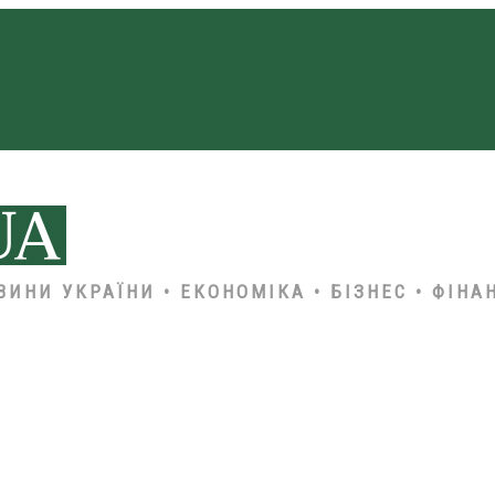
ВИНИ УКРАЇНИ • ЕКОНОМІКА • БІЗНЕС • ФІНА