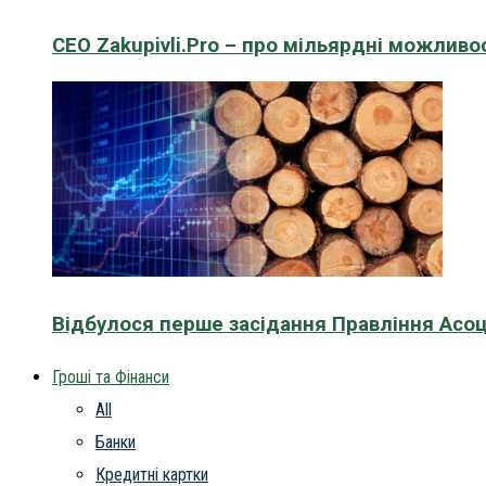
CEO Zakupivli.Pro – про мільярдні можливо
Відбулося перше засідання Правління Асоц
Гроші та Фінанси
All
Банки
Кредитні картки