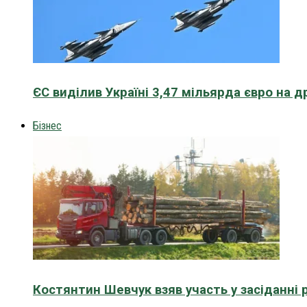
ЄС виділив Україні 3,47 мільярда євро на д
Бізнес
Костянтин Шевчук взяв участь у засіданні