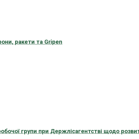
рони, ракети та Gripen
 робочої групи при Держлісагентстві щодо розви