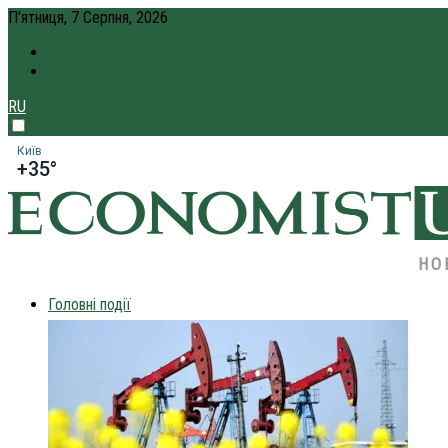
П’ятниця, 7 Серпня, 2026
ПРО НАС
КРЕДИТ ОНЛАЙН
RU
Київ
+35°
НО
Головні події