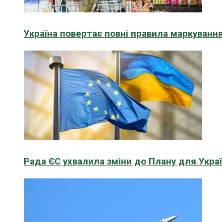
Україна повертає повні правила маркування
Рада ЄС ухвалила зміни до Плану для Укра