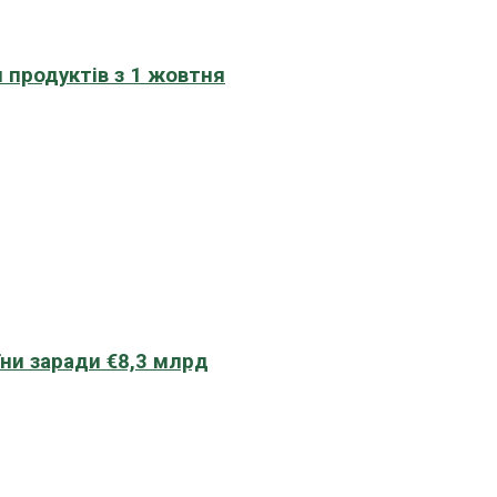
 продуктів з 1 жовтня
їни заради €8,3 млрд