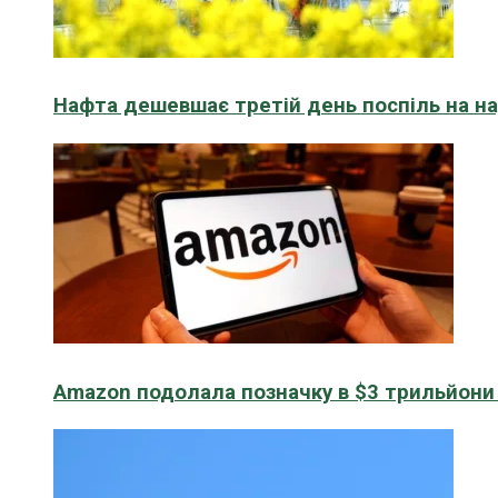
Нафта дешевшає третій день поспіль на н
Amazon подолала позначку в $3 трильйони к