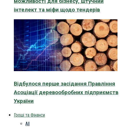
можливості для бізнесу, штучний
інтелект та міфи щодо тендерів
Відбулося перше засідання Правління
Асоціації деревообробних підприємств
України
Гроші та Фінанси
All