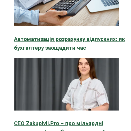
Автоматизація розрахунку відпускних: як
бухгалтеру заощадити час
CEO Zakupivli.Pro – про мільярдні