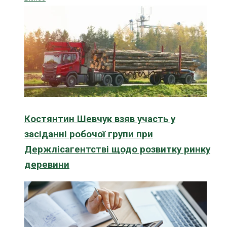
Костянтин Шевчук взяв участь у
засіданні робочої групи при
Держлісагентстві щодо розвитку ринку
деревини