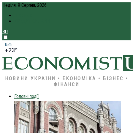
Неділя, 9 Серпня, 2026
ПРО НАС
КРЕДИТ ОНЛАЙН
RU
Київ
+23°
НОВИНИ УКРАЇНИ • ЕКОНОМІКА • БІЗНЕС •
ФІНАНСИ
Головні події