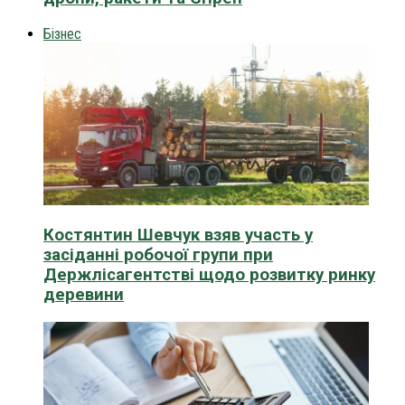
Бізнес
Костянтин Шевчук взяв участь у
засіданні робочої групи при
Держлісагентстві щодо розвитку ринку
деревини