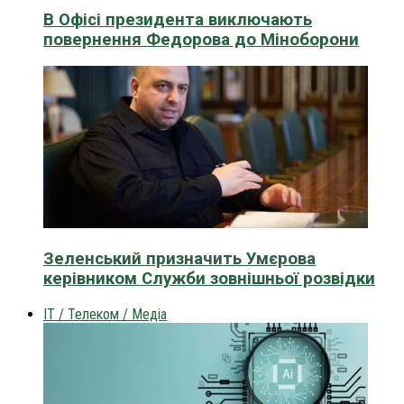
В Офісі президента виключають
повернення Федорова до Міноборони
Зеленський призначить Умєрова
керівником Служби зовнішньої розвідки
IT / Телеком / Медіа