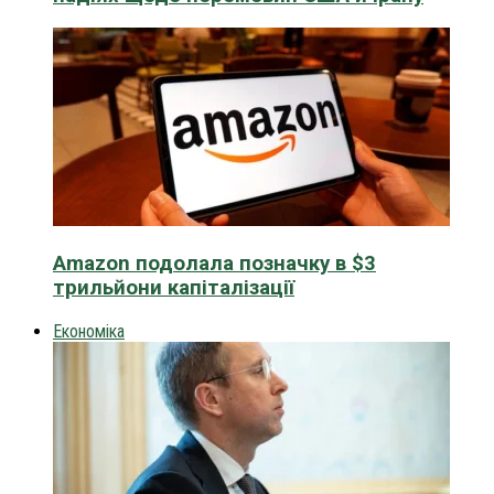
Amazon подолала позначку в $3
трильйони капіталізації
Економіка