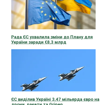
Рада ЄС ухвалила зміни до Плану для
України заради €8,3 млрд
ЄС виділив Україні 3,47 мільярда євро на
дрони, ракети та Gripen