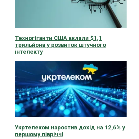
Техногіганти США вклали $1,1
трильйона у розвиток штучного
інтелекту
Укртелеком наростив дохід на 12,6% у
першому півріччі