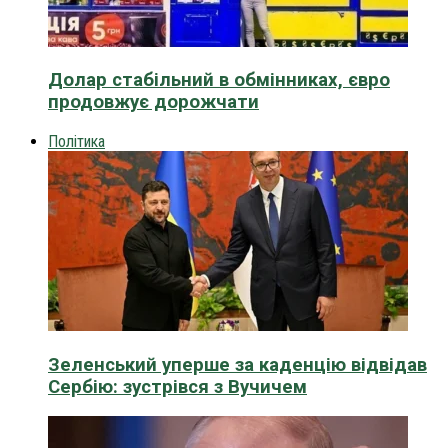
Долар стабільний в обмінниках, євро
продовжує дорожчати
Політика
Зеленський уперше за каденцію відвідав
Сербію: зустрівся з Вучичем