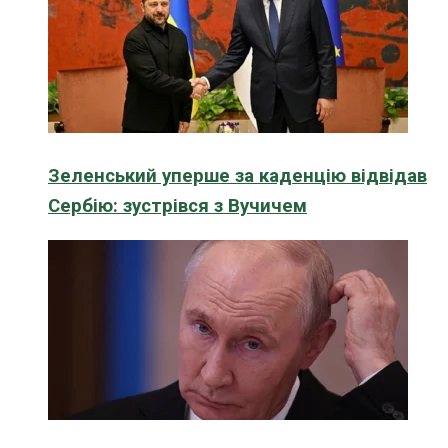
Зеленський уперше за каденцію відвідав
Сербію: зустрівся з Вучичем