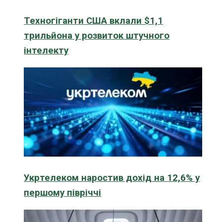
Техногіганти США вклали $1,1
трильйона у розвиток штучного
інтелекту
Укртелеком наростив дохід на 12,6% у
першому півріччі