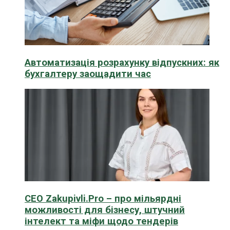
Автоматизація розрахунку відпускних: як
бухгалтеру заощадити час
CEO Zakupivli.Pro – про мільярдні
можливості для бізнесу, штучний
інтелект та міфи щодо тендерів