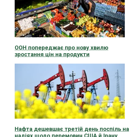
ООН попереджає про нову хвилю
зростання цін на продукти
Нафта дешевшає третій день поспіль на
надіях щодо перемовин США й Ірану