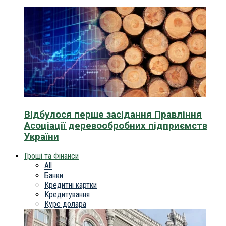
Відбулося перше засідання Правління
Асоціації деревообробних підприємств
України
Гроші та Фінанси
All
Банки
Кредитні картки
Кредитування
Курс долара