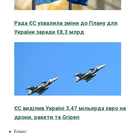
Рада ЄС ухвалила зміни до Плану для
України заради €8,3 млрд
ЄС виділив Україні 3,47 мільярда євро на
дрони, ракети та Gripen
Бізнес