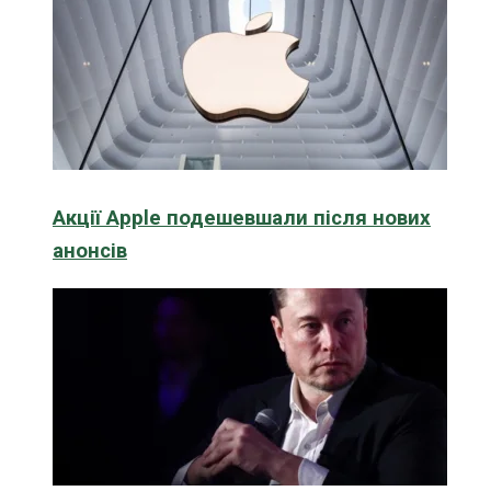
Акції Apple подешевшали після нових
анонсів