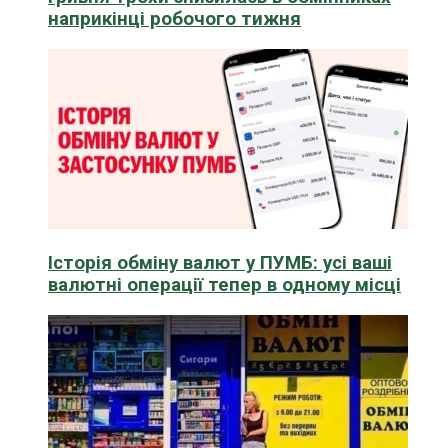
наприкінці робочого тижня
Історія обміну валют у ПУМБ: усі ваші
валютні операції тепер в одному місці