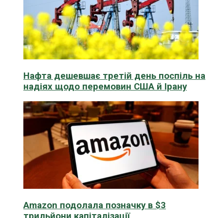
Нафта дешевшає третій день поспіль на
надіях щодо перемовин США й Ірану
Amazon подолала позначку в $3
трильйони капіталізації