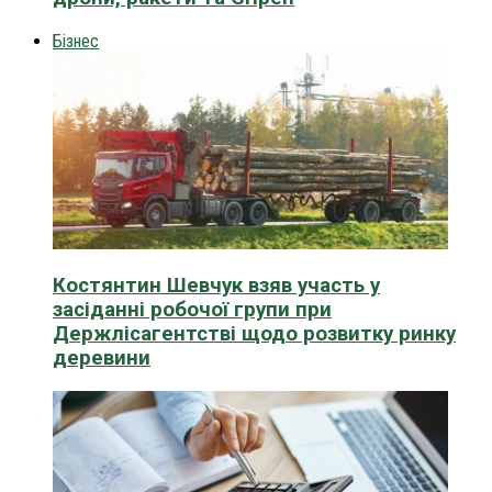
Бізнес
Костянтин Шевчук взяв участь у
засіданні робочої групи при
Держлісагентстві щодо розвитку ринку
деревини