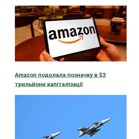
Amazon подолала позначку в $3
трильйони капіталізації