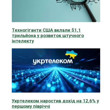
Техногіганти США вклали $1,1
трильйона у розвиток штучного
інтелекту
Укртелеком наростив дохід на 12,6% у
першому півріччі