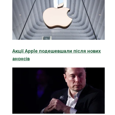
Акції Apple подешевшали після нових
анонсів