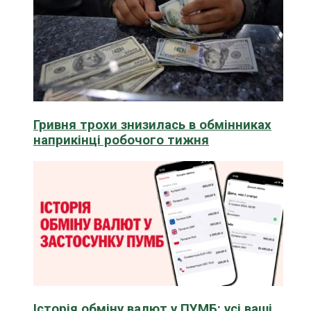
Гривня трохи знизилась в обмінниках
наприкінці робочого тижня
Історія обміну валют у ПУМБ: усі ваші