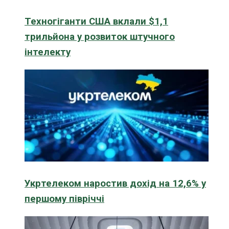
Техногіганти США вклали $1,1
трильйона у розвиток штучного
інтелекту
Укртелеком наростив дохід на 12,6% у
першому півріччі