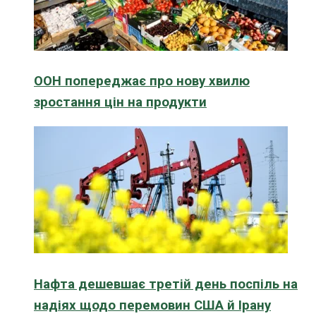
ООН попереджає про нову хвилю
зростання цін на продукти
Нафта дешевшає третій день поспіль на
надіях щодо перемовин США й Ірану