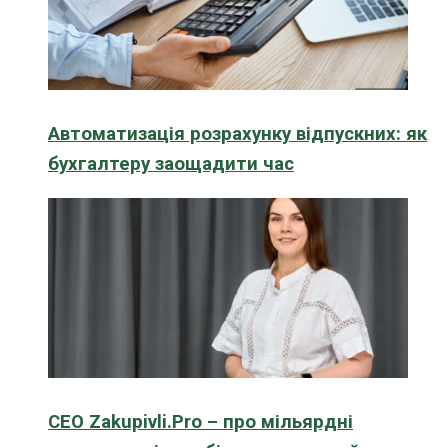
Автоматизація розрахунку відпускних: як
бухгалтеру заощадити час
CEO Zakupivli.Pro – про мільярдні