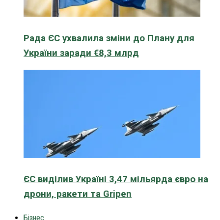
Рада ЄС ухвалила зміни до Плану для
України заради €8,3 млрд
ЄС виділив Україні 3,47 мільярда євро на
дрони, ракети та Gripen
Бізнес