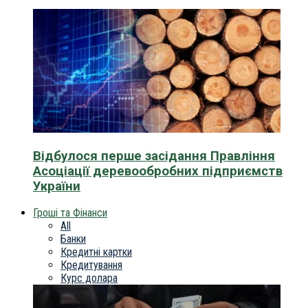
Відбулося перше засідання Правління
Асоціації деревообробних підприємств
України
Гроші та Фінанси
All
Банки
Кредитні картки
Кредитування
Курс долара