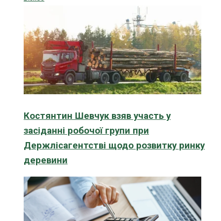
Костянтин Шевчук взяв участь у
засіданні робочої групи при
Держлісагентстві щодо розвитку ринку
деревини