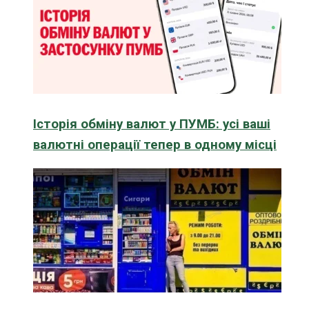
Історія обміну валют у ПУМБ: усі ваші
валютні операції тепер в одному місці