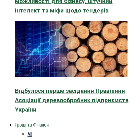
можливості для бізнесу, штучний
інтелект та міфи щодо тендерів
Відбулося перше засідання Правління
Асоціації деревообробних підприємств
України
Гроші та Фінанси
All