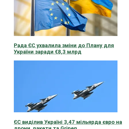
Рада ЄС ухвалила зміни до Плану для
України заради €8,3 млрд
ЄС виділив Україні 3,47 мільярда євро на
дрони, ракети та Gripen