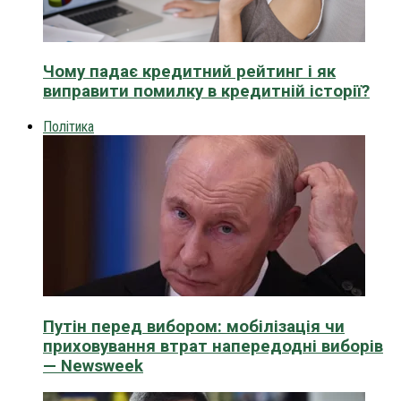
Чому падає кредитний рейтинг і як
виправити помилку в кредитній історії?
Політика
Путін перед вибором: мобілізація чи
приховування втрат напередодні виборів
— Newsweek