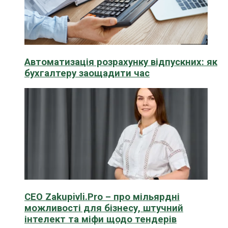
Автоматизація розрахунку відпускних: як
бухгалтеру заощадити час
CEO Zakupivli.Pro – про мільярдні
можливості для бізнесу, штучний
інтелект та міфи щодо тендерів