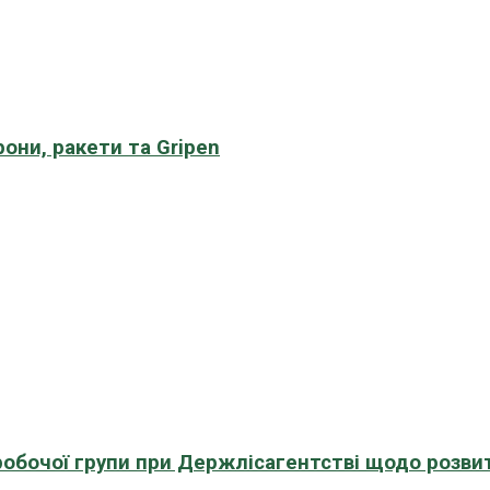
рони, ракети та Gripen
 робочої групи при Держлісагентстві щодо розви