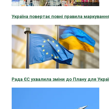
Україна повертає повні правила маркування
Рада ЄС ухвалила зміни до Плану для Укра