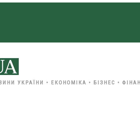
ВИНИ УКРАЇНИ • ЕКОНОМІКА • БІЗНЕС • ФІНА