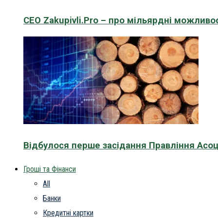
CEO Zakupivli.Pro – про мільярдні можливо
Відбулося перше засідання Правління Асоц
Гроші та Фінанси
All
Банки
Кредитні картки