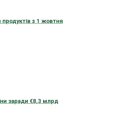
 продуктів з 1 жовтня
їни заради €8,3 млрд