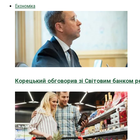
Економіка
Корецький обговорив зі Світовим банком р