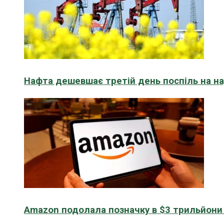
Нафта дешевшає третій день поспіль на н
Amazon подолала позначку в $3 трильйони к