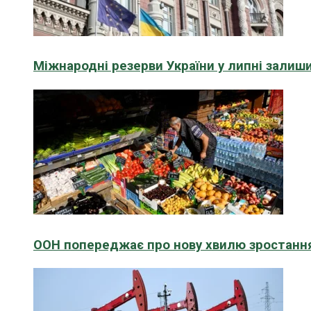
Міжнародні резерви України у липні зали
ООН попереджає про нову хвилю зростання