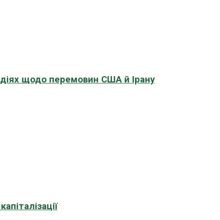
адіях щодо перемовин США й Ірану
апіталізації