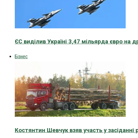
ЄС виділив Україні 3,47 мільярда євро на д
Бізнес
Костянтин Шевчук взяв участь у засіданні