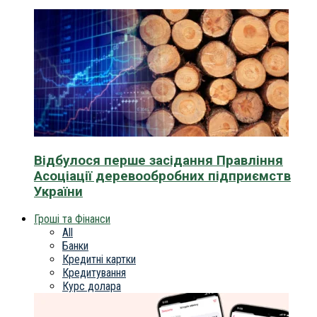
Відбулося перше засідання Правління
Асоціації деревообробних підприємств
України
Гроші та Фінанси
All
Банки
Кредитні картки
Кредитування
Курс долара