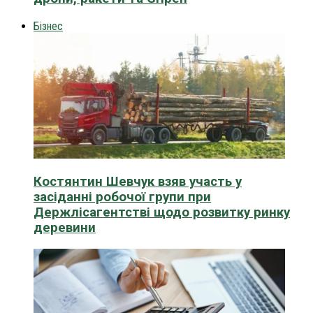
Бізнес
Костянтин Шевчук взяв участь у
засіданні робочої групи при
Держлісагентстві щодо розвитку ринку
деревини