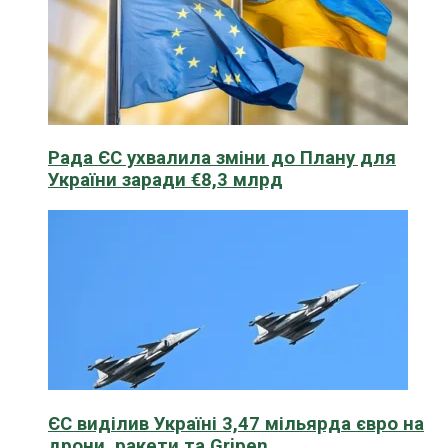
Рада ЄС ухвалила зміни до Плану для
України заради €8,3 млрд
ЄС виділив Україні 3,47 мільярда євро на
дрони, ракети та Gripen