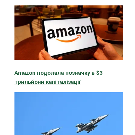
Amazon подолала позначку в $3
трильйони капіталізації