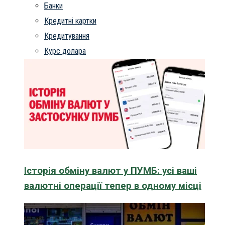
Банки
Кредитні картки
Кредитування
Курс долара
Історія обміну валют у ПУМБ: усі ваші
валютні операції тепер в одному місці