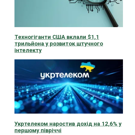
Техногіганти США вклали $1,1
трильйона у розвиток штучного
інтелекту
Укртелеком наростив дохід на 12,6% у
першому півріччі