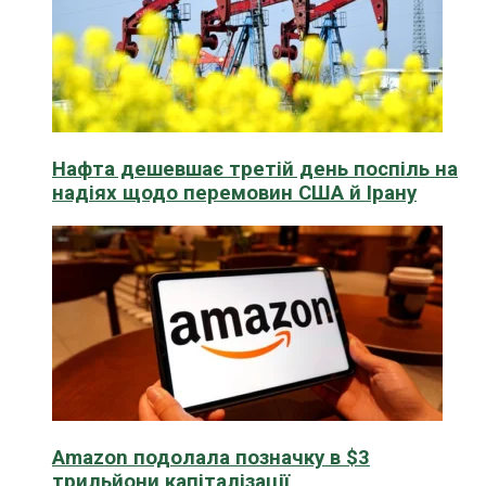
Нафта дешевшає третій день поспіль на
надіях щодо перемовин США й Ірану
Amazon подолала позначку в $3
трильйони капіталізації