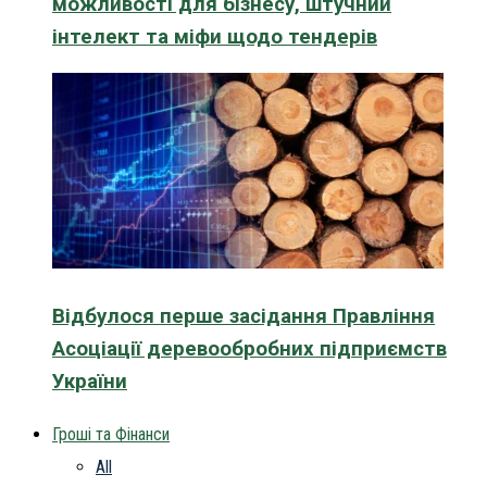
можливості для бізнесу, штучний
інтелект та міфи щодо тендерів
Відбулося перше засідання Правління
Асоціації деревообробних підприємств
України
Гроші та Фінанси
All