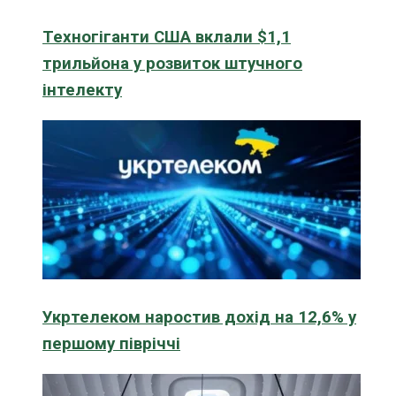
Техногіганти США вклали $1,1
трильйона у розвиток штучного
інтелекту
Укртелеком наростив дохід на 12,6% у
першому півріччі