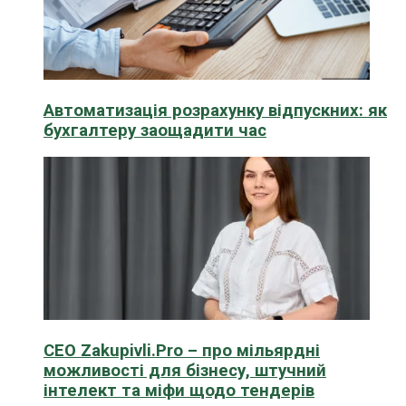
Автоматизація розрахунку відпускних: як
бухгалтеру заощадити час
CEO Zakupivli.Pro – про мільярдні
можливості для бізнесу, штучний
інтелект та міфи щодо тендерів