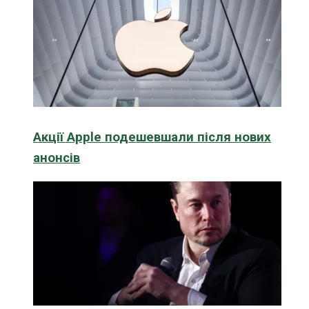
Акції Apple подешевшали після нових
анонсів