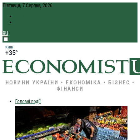
П’ятниця, 7 Серпня, 2026
ПРО НАС
КРЕДИТ ОНЛАЙН
RU
Київ
+35°
НОВИНИ УКРАЇНИ • ЕКОНОМІКА • БІЗНЕС •
ФІНАНСИ
Головні події