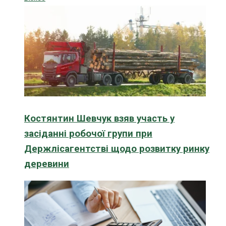
Костянтин Шевчук взяв участь у
засіданні робочої групи при
Держлісагентстві щодо розвитку ринку
деревини