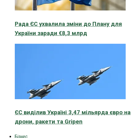
Рада ЄС ухвалила зміни до Плану для
України заради €8,3 млрд
ЄС виділив Україні 3,47 мільярда євро на
дрони, ракети та Gripen
Бізнес