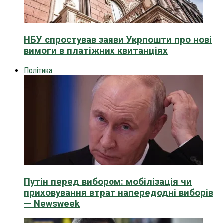
НБУ спростував заяви Укрпошти про нові
вимоги в платіжних квитанціях
Політика
Путін перед вибором: мобілізація чи
приховування втрат напередодні виборів
— Newsweek