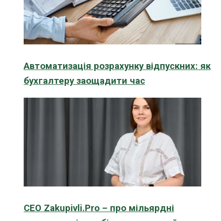
Автоматизація розрахунку відпускних: як
бухгалтеру заощадити час
CEO Zakupivli.Pro – про мільярдні