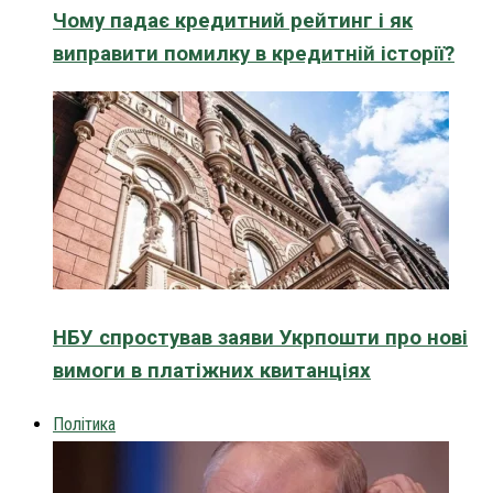
Чому падає кредитний рейтинг і як
виправити помилку в кредитній історії?
НБУ спростував заяви Укрпошти про нові
вимоги в платіжних квитанціях
Політика