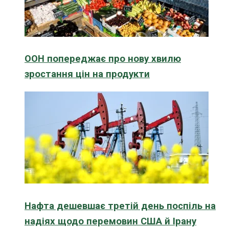
ООН попереджає про нову хвилю
зростання цін на продукти
Нафта дешевшає третій день поспіль на
надіях щодо перемовин США й Ірану