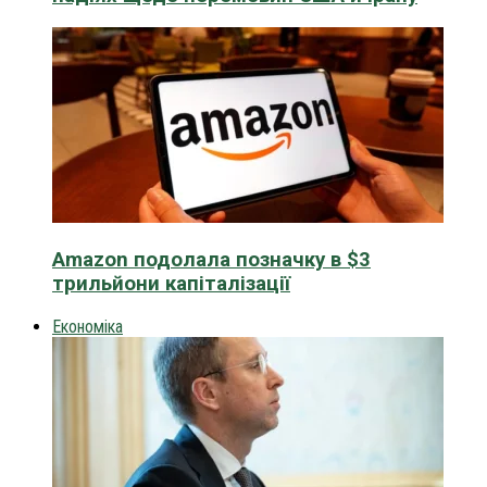
Amazon подолала позначку в $3
трильйони капіталізації
Економіка