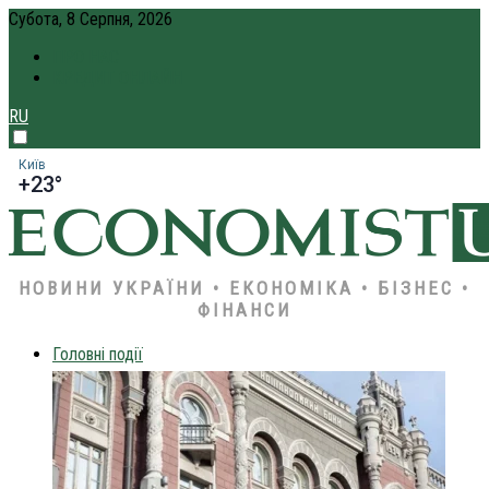
Субота, 8 Серпня, 2026
ПРО НАС
КРЕДИТ ОНЛАЙН
RU
Київ
+23°
НОВИНИ УКРАЇНИ • ЕКОНОМІКА • БІЗНЕС •
ФІНАНСИ
Головні події