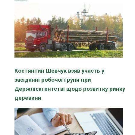
Костянтин Шевчук взяв участь у
засіданні робочої групи при
Держлісагентстві щодо розвитку ринку
деревини