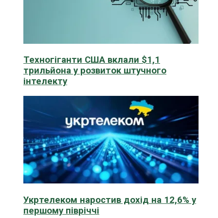
Техногіганти США вклали $1,1
трильйона у розвиток штучного
інтелекту
Укртелеком наростив дохід на 12,6% у
першому півріччі