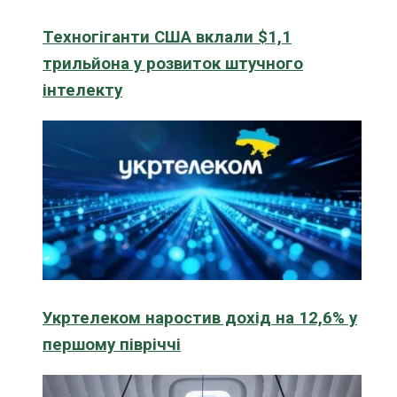
Техногіганти США вклали $1,1
трильйона у розвиток штучного
інтелекту
Укртелеком наростив дохід на 12,6% у
першому півріччі