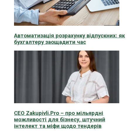
Автоматизація розрахунку відпускних: як
бухгалтеру заощадити час
CEO Zakupivli.Pro – про мільярдні
можливості для бізнесу, штучний
інтелект та міфи щодо тендерів