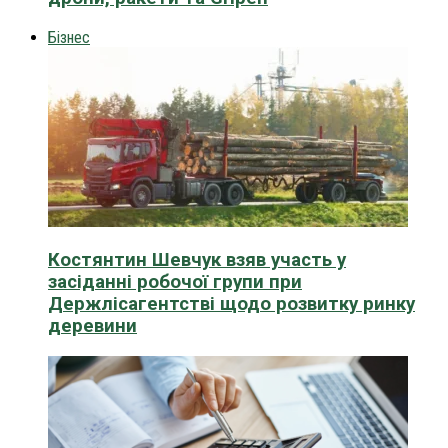
Бізнес
Костянтин Шевчук взяв участь у
засіданні робочої групи при
Держлісагентстві щодо розвитку ринку
деревини