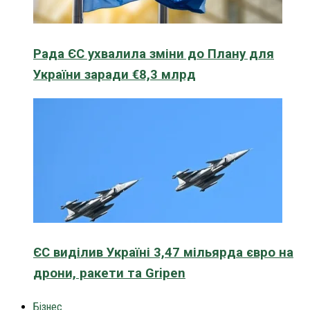
Рада ЄС ухвалила зміни до Плану для
України заради €8,3 млрд
ЄС виділив Україні 3,47 мільярда євро на
дрони, ракети та Gripen
Бізнес