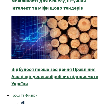
можливості для бізнесу, штучний
інтелект та міфи щодо тендерів
Відбулося перше засідання Правління
Асоціації деревообробних підприємств
України
Гроші та Фінанси
All