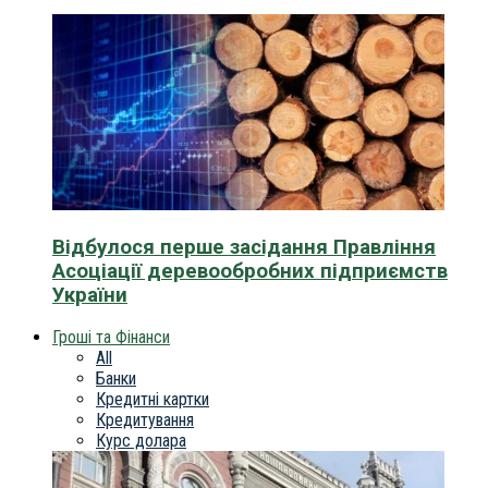
Відбулося перше засідання Правління
Асоціації деревообробних підприємств
України
Гроші та Фінанси
All
Банки
Кредитні картки
Кредитування
Курс долара