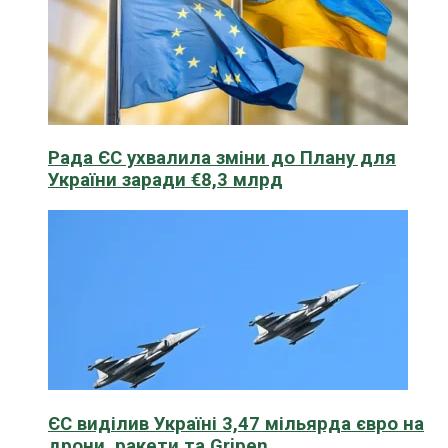
Рада ЄС ухвалила зміни до Плану для
України заради €8,3 млрд
ЄС виділив Україні 3,47 мільярда євро на
дрони, ракети та Gripen