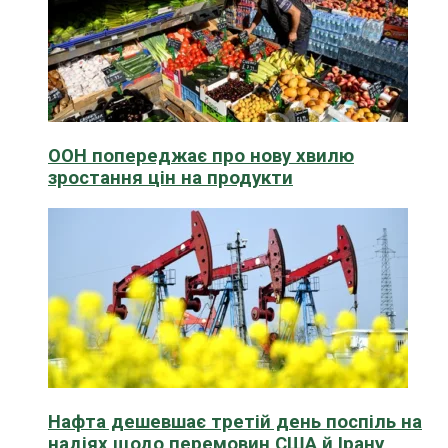
ООН попереджає про нову хвилю
зростання цін на продукти
Нафта дешевшає третій день поспіль на
надіях щодо перемовин США й Ірану