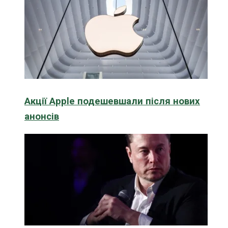
Акції Apple подешевшали після нових
анонсів