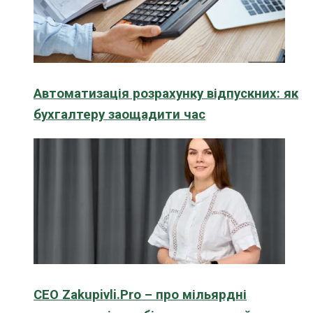
Автоматизація розрахунку відпускних: як
бухгалтеру заощадити час
CEO Zakupivli.Pro – про мільярдні