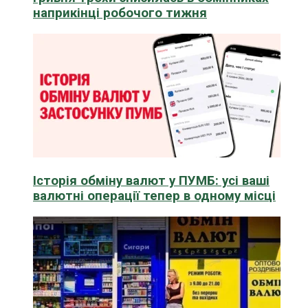
наприкінці робочого тижня
Історія обміну валют у ПУМБ: усі ваші
валютні операції тепер в одному місці