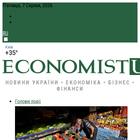
П’ятниця, 7 Серпня, 2026
ПРО НАС
КРЕДИТ ОНЛАЙН
RU
Київ
+35°
НОВИНИ УКРАЇНИ • ЕКОНОМІКА • БІЗНЕС •
ФІНАНСИ
Головні події