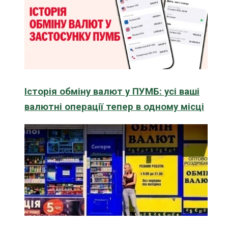
Історія обміну валют у ПУМБ: усі ваші
валютні операції тепер в одному місці