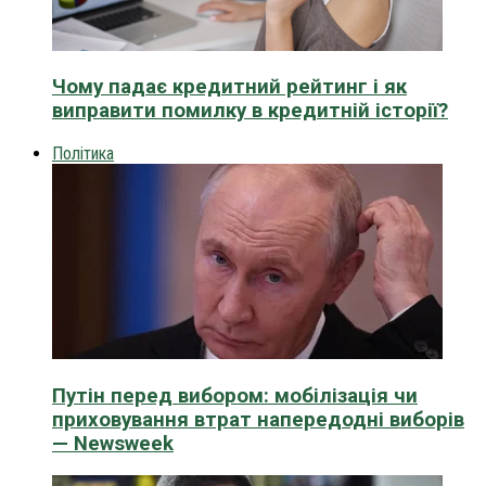
Чому падає кредитний рейтинг і як
виправити помилку в кредитній історії?
Політика
Путін перед вибором: мобілізація чи
приховування втрат напередодні виборів
— Newsweek