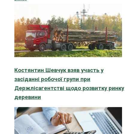
Костянтин Шевчук взяв участь у
засіданні робочої групи при
Держлісагентстві щодо розвитку ринку
деревини