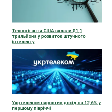
Техногіганти США вклали $1,1
трильйона у розвиток штучного
інтелекту
Укртелеком наростив дохід на 12,6% у
першому півріччі