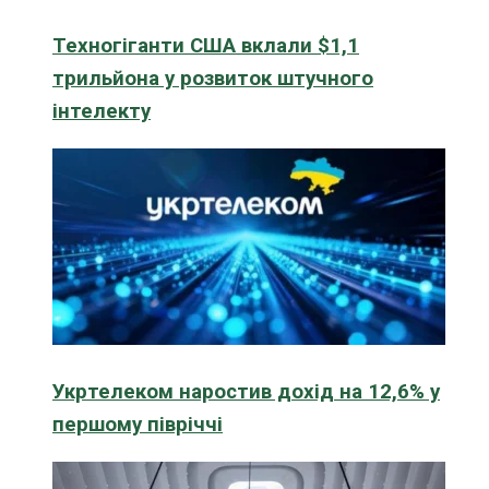
Техногіганти США вклали $1,1
трильйона у розвиток штучного
інтелекту
Укртелеком наростив дохід на 12,6% у
першому півріччі