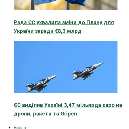
Рада ЄС ухвалила зміни до Плану для
України заради €8,3 млрд
ЄС виділив Україні 3,47 мільярда євро на
дрони, ракети та Gripen
Бізнес