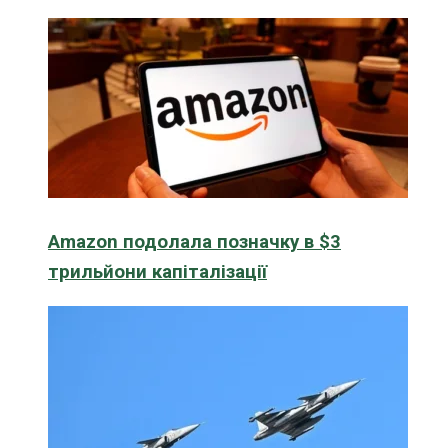
Amazon подолала позначку в $3
трильйони капіталізації