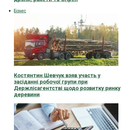
Бізнес
Костянтин Шевчук взяв участь у
засіданні робочої групи при
Держлісагентстві щодо розвитку ринку
деревини