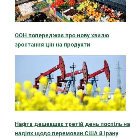
ООН попереджає про нову хвилю
зростання цін на продукти
Нафта дешевшає третій день поспіль на
надіях щодо перемовин США й Ірану