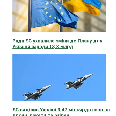
Рада ЄС ухвалила зміни до Плану для
України заради €8,3 млрд
ЄС виділив Україні 3,47 мільярда євро на
дрони, ракети та Gripen