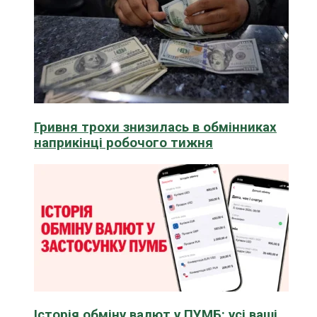
Гривня трохи знизилась в обмінниках
наприкінці робочого тижня
Історія обміну валют у ПУМБ: усі ваші