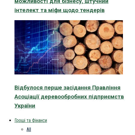
можливості для бізнесу, штучний
інтелект та міфи щодо тендерів
Відбулося перше засідання Правління
Асоціації деревообробних підприємств
України
Гроші та Фінанси
All