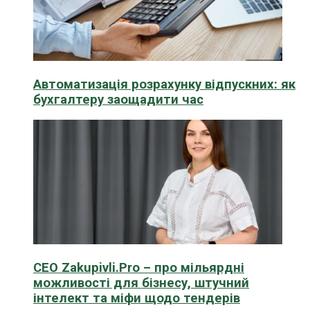
Автоматизація розрахунку відпускних: як
бухгалтеру заощадити час
CEO Zakupivli.Pro – про мільярдні
можливості для бізнесу, штучний
інтелект та міфи щодо тендерів