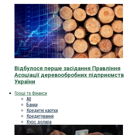
Відбулося перше засідання Правління
Асоціації деревообробних підприємств
України
Гроші та Фінанси
All
Банки
Кредитні картки
Кредитування
Курс долара