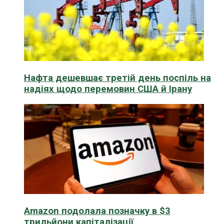
Нафта дешевшає третій день поспіль на
надіях щодо перемовин США й Ірану
Amazon подолала позначку в $3
трильйони капіталізації