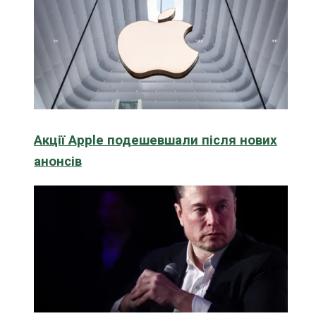
Акції Apple подешевшали після нових
анонсів