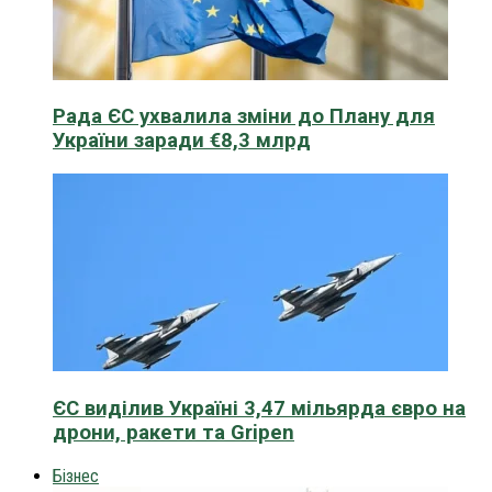
Рада ЄС ухвалила зміни до Плану для
України заради €8,3 млрд
ЄС виділив Україні 3,47 мільярда євро на
дрони, ракети та Gripen
Бізнес