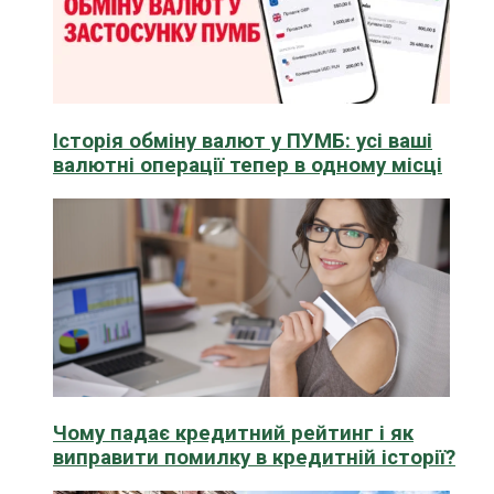
Історія обміну валют у ПУМБ: усі ваші
валютні операції тепер в одному місці
Чому падає кредитний рейтинг і як
виправити помилку в кредитній історії?