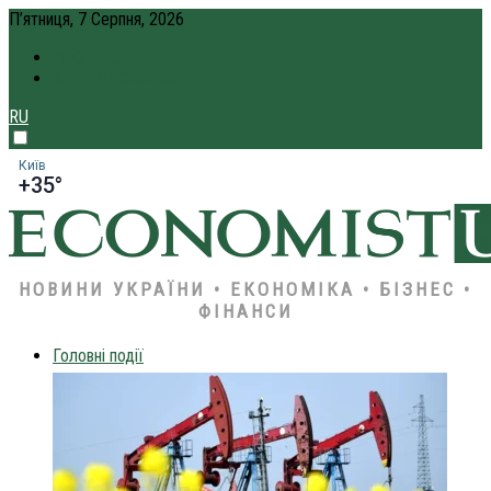
П’ятниця, 7 Серпня, 2026
ПРО НАС
КРЕДИТ ОНЛАЙН
RU
Київ
+35°
НОВИНИ УКРАЇНИ • ЕКОНОМІКА • БІЗНЕС •
ФІНАНСИ
Головні події