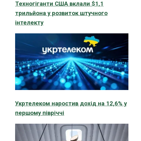
Техногіганти США вклали $1,1
трильйона у розвиток штучного
інтелекту
Укртелеком наростив дохід на 12,6% у
першому півріччі