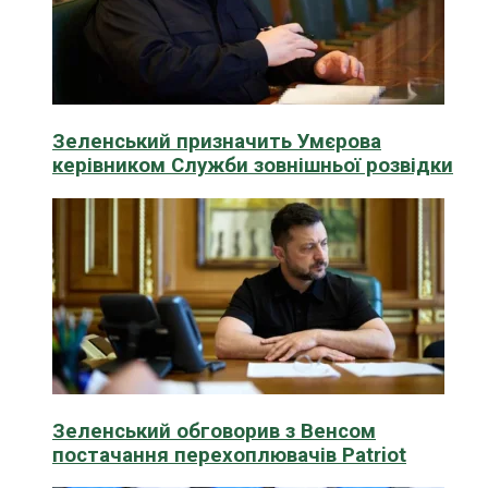
Зеленський призначить Умєрова
керівником Служби зовнішньої розвідки
Зеленський обговорив з Венсом
постачання перехоплювачів Patriot