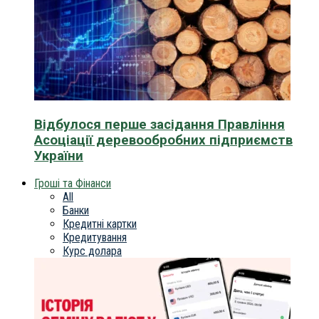
Відбулося перше засідання Правління
Асоціації деревообробних підприємств
України
Гроші та Фінанси
All
Банки
Кредитні картки
Кредитування
Курс долара