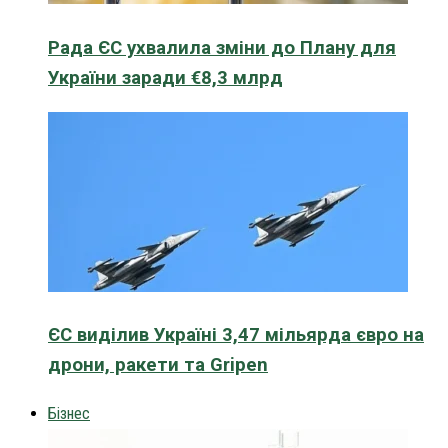
Рада ЄС ухвалила зміни до Плану для
України заради €8,3 млрд
ЄС виділив Україні 3,47 мільярда євро на
дрони, ракети та Gripen
Бізнес