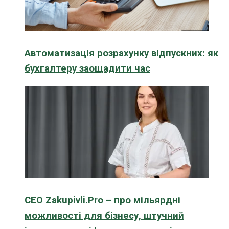
Автоматизація розрахунку відпускних: як
бухгалтеру заощадити час
CEO Zakupivli.Pro – про мільярдні
можливості для бізнесу, штучний