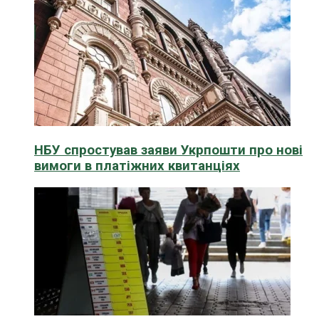
НБУ спростував заяви Укрпошти про нові
вимоги в платіжних квитанціях