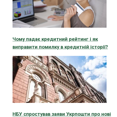
Чому падає кредитний рейтинг і як
виправити помилку в кредитній історії?
НБУ спростував заяви Укрпошти про нові