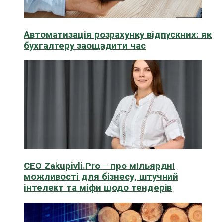
Автоматизація розрахунку відпускних: як
бухгалтеру заощадити час
CEO Zakupivli.Pro – про мільярдні
можливості для бізнесу, штучний
інтелект та міфи щодо тендерів