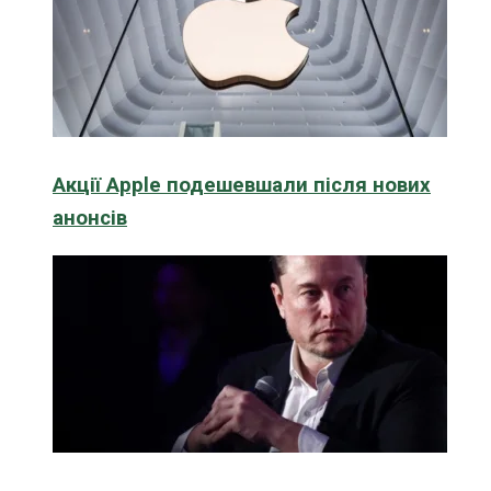
Акції Apple подешевшали після нових
анонсів