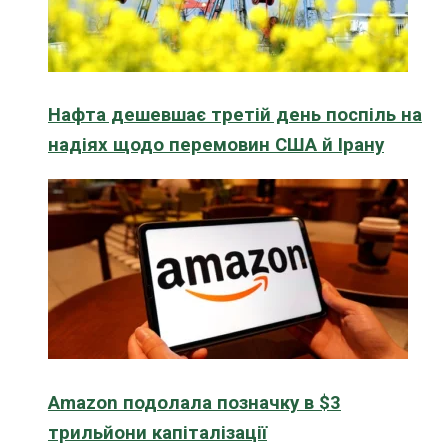
Нафта дешевшає третій день поспіль на
надіях щодо перемовин США й Ірану
Amazon подолала позначку в $3
трильйони капіталізації