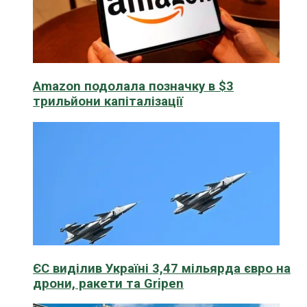
Amazon подолала позначку в $3
трильйони капіталізації
ЄС виділив Україні 3,47 мільярда євро на
дрони, ракети та Gripen