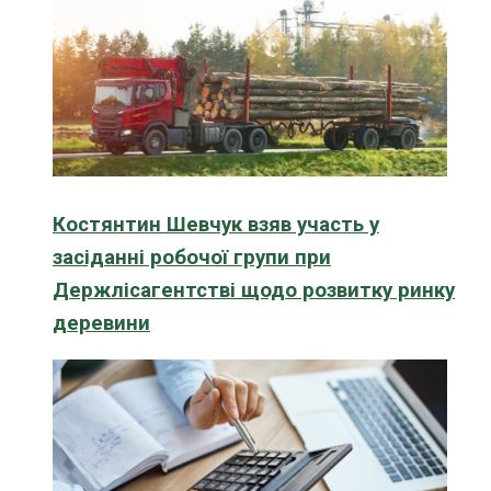
Костянтин Шевчук взяв участь у
засіданні робочої групи при
Держлісагентстві щодо розвитку ринку
деревини