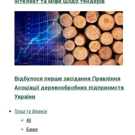
інтелект та міфи щодо тендерів
Відбулося перше засідання Правління
Асоціації деревообробних підприємств
України
Гроші та Фінанси
All
Банки