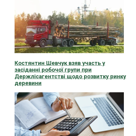
Костянтин Шевчук взяв участь у
засіданні робочої групи при
Держлісагентстві щодо розвитку ринку
деревини