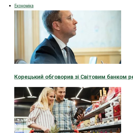
Економіка
Корецький обговорив зі Світовим банком р