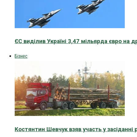
ЄС виділив Україні 3,47 мільярда євро на д
Бізнес
Костянтин Шевчук взяв участь у засіданні