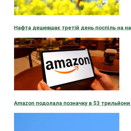
Нафта дешевшає третій день поспіль на н
Amazon подолала позначку в $3 трильйони к