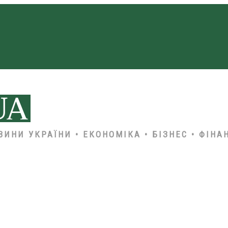
ВИНИ УКРАЇНИ • ЕКОНОМІКА • БІЗНЕС • ФІНА