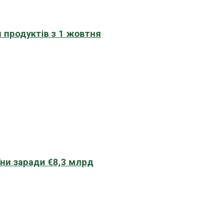
 продуктів з 1 жовтня
їни заради €8,3 млрд