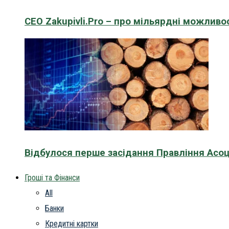
CEO Zakupivli.Pro – про мільярдні можливо
Відбулося перше засідання Правління Асоц
Гроші та Фінанси
All
Банки
Кредитні картки