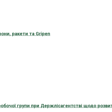
рони, ракети та Gripen
 робочої групи при Держлісагентстві щодо розви