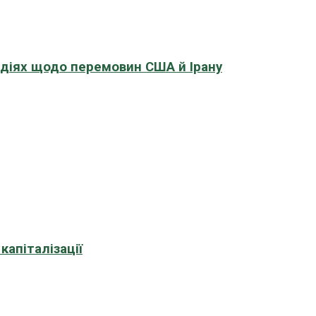
адіях щодо перемовин США й Ірану
апіталізації