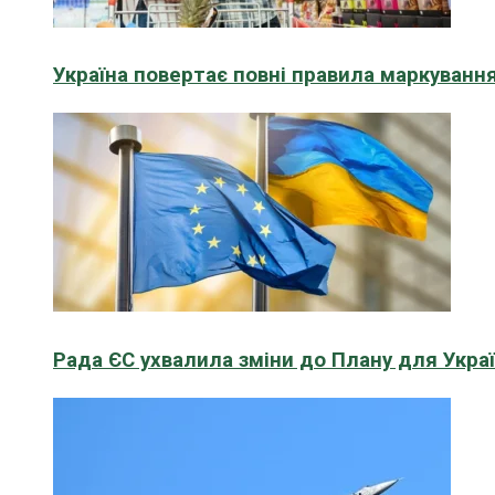
Україна повертає повні правила маркування
Рада ЄС ухвалила зміни до Плану для Укра