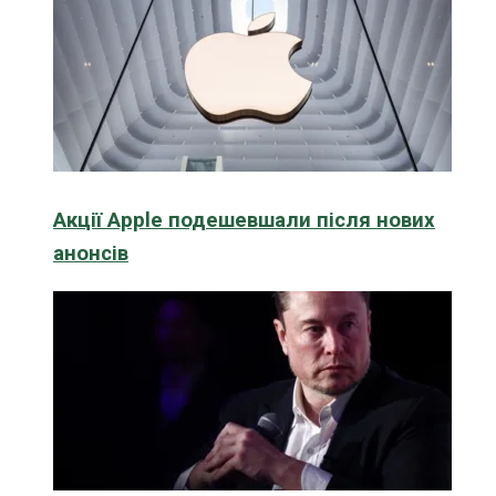
Акції Apple подешевшали після нових
анонсів