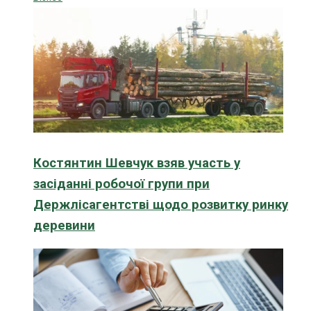
Костянтин Шевчук взяв участь у
засіданні робочої групи при
Держлісагентстві щодо розвитку ринку
деревини