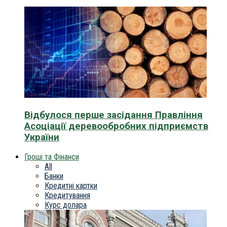
Відбулося перше засідання Правління
Асоціації деревообробних підприємств
України
Гроші та Фінанси
All
Банки
Кредитні картки
Кредитування
Курс долара