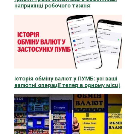
наприкінці робочого тижня
Історія обміну валют у ПУМБ: усі ваші
валютні операції тепер в одному місці