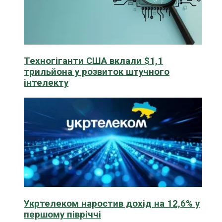
Техногіганти США вклали $1,1
трильйона у розвиток штучного
інтелекту
Укртелеком наростив дохід на 12,6% у
першому півріччі