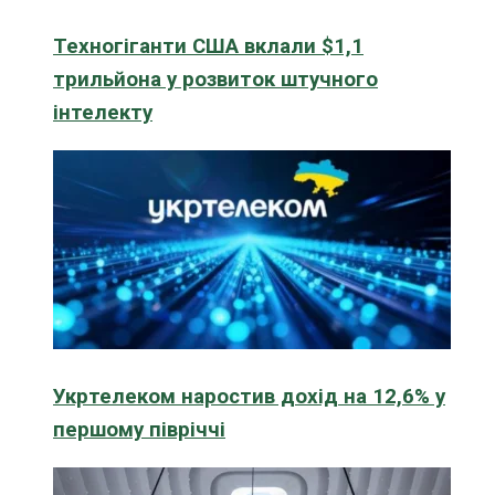
Техногіганти США вклали $1,1
трильйона у розвиток штучного
інтелекту
Укртелеком наростив дохід на 12,6% у
першому півріччі