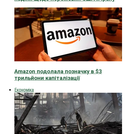
Amazon подолала позначку в $3
трильйони капіталізації
Економіка