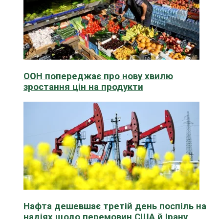
ООН попереджає про нову хвилю
зростання цін на продукти
Нафта дешевшає третій день поспіль на
надіях щодо перемовин США й Ірану