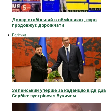
Долар стабільний в обмінниках, євро
продовжує дорожчати
Політика
Зеленський уперше за каденцію відвідав
Сербію: зустрівся з Вучичем