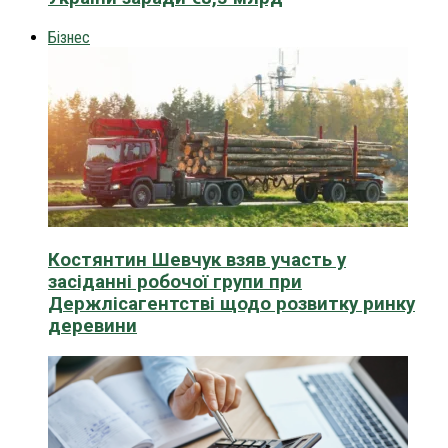
Бізнес
Костянтин Шевчук взяв участь у
засіданні робочої групи при
Держлісагентстві щодо розвитку ринку
деревини