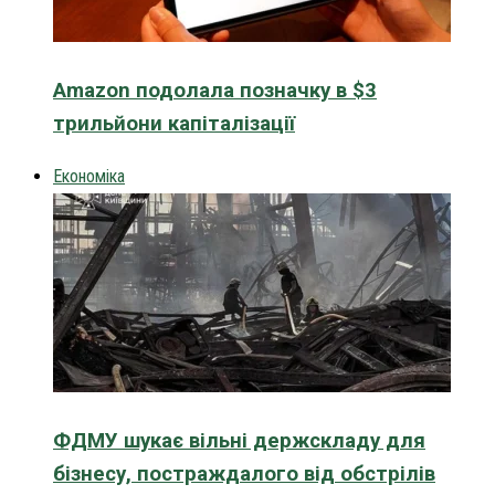
Amazon подолала позначку в $3
трильйони капіталізації
Економіка
ФДМУ шукає вільні держскладу для
бізнесу, постраждалого від обстрілів