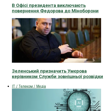
В Офісі президента виключають
повернення Федорова до Міноборони
Зеленський призначить Умєрова
керівником Служби зовнішньої розвідки
IT / Телеком / Медіа