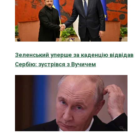
Зеленський уперше за каденцію відвідав
Сербію: зустрівся з Вучичем