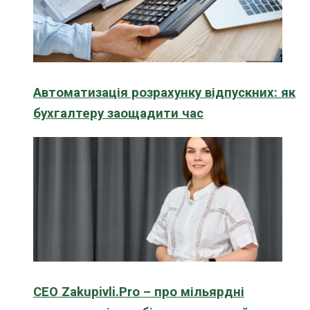
Автоматизація розрахунку відпускних: як
бухгалтеру заощадити час
CEO Zakupivli.Pro – про мільярдні