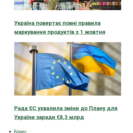
Україна повертає повні правила
маркування продуктів з 1 жовтня
Рада ЄС ухвалила зміни до Плану для
України заради €8,3 млрд
Бізнес