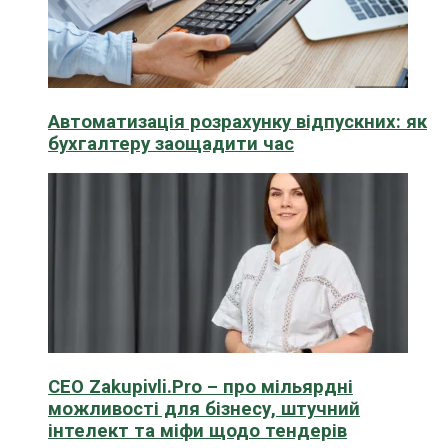
Автоматизація розрахунку відпускних: як
бухгалтеру заощадити час
CEO Zakupivli.Pro – про мільярдні
можливості для бізнесу, штучний
інтелект та міфи щодо тендерів