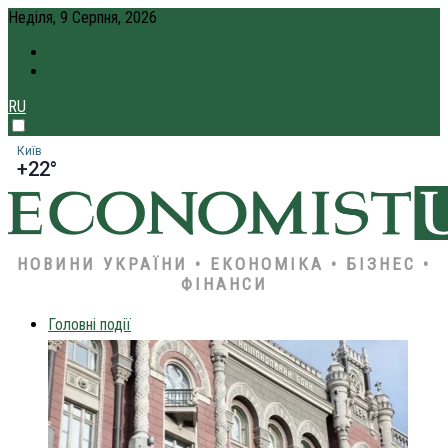
Неділя, 9 Серпня, 2026
ПРО НАС
КРЕДИТ ОНЛАЙН
RU
Київ
+22°
НОВИНИ УКРАЇНИ • ЕКОНОМІКА • БІЗНЕС •
ФІНАНСИ
Головні події