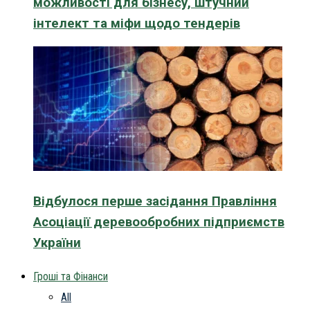
можливості для бізнесу, штучний
інтелект та міфи щодо тендерів
Відбулося перше засідання Правління
Асоціації деревообробних підприємств
України
Гроші та Фінанси
All