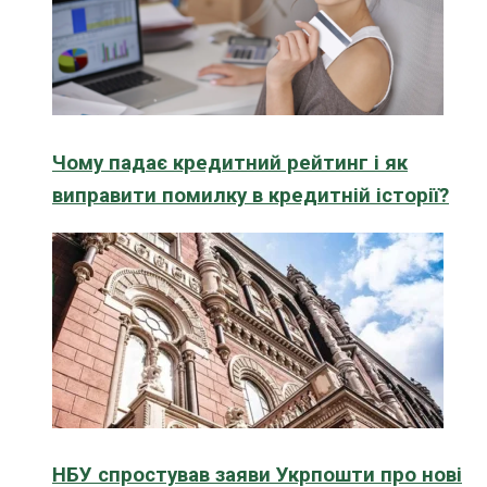
Чому падає кредитний рейтинг і як
виправити помилку в кредитній історії?
НБУ спростував заяви Укрпошти про нові