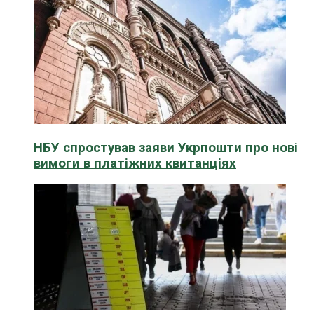
НБУ спростував заяви Укрпошти про нові
вимоги в платіжних квитанціях