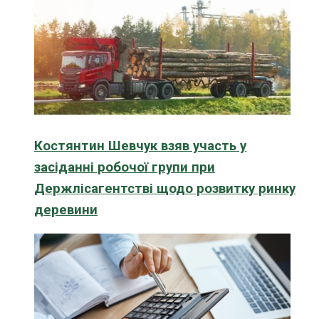
Костянтин Шевчук взяв участь у
засіданні робочої групи при
Держлісагентстві щодо розвитку ринку
деревини