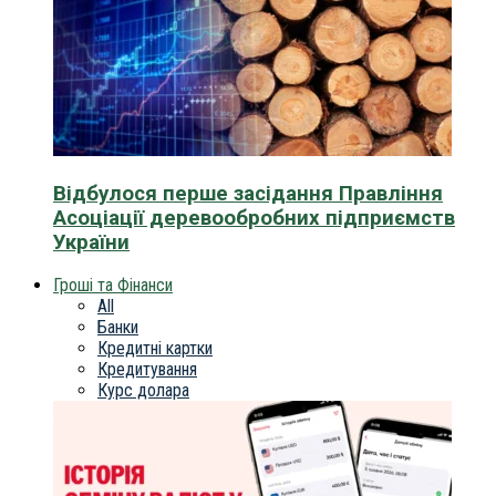
Відбулося перше засідання Правління
Асоціації деревообробних підприємств
України
Гроші та Фінанси
All
Банки
Кредитні картки
Кредитування
Курс долара