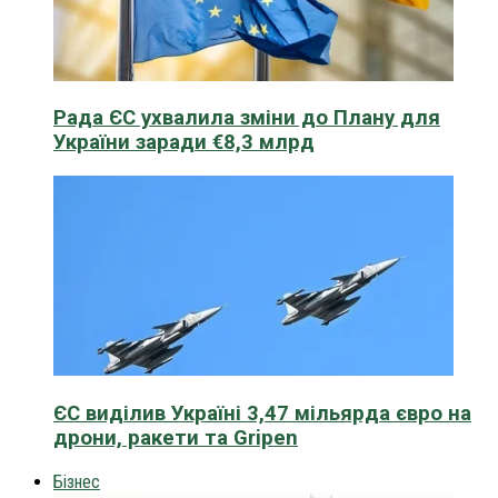
Рада ЄС ухвалила зміни до Плану для
України заради €8,3 млрд
ЄС виділив Україні 3,47 мільярда євро на
дрони, ракети та Gripen
Бізнес