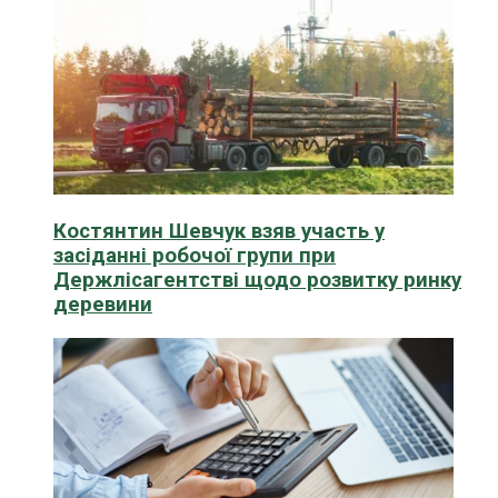
Костянтин Шевчук взяв участь у
засіданні робочої групи при
Держлісагентстві щодо розвитку ринку
деревини