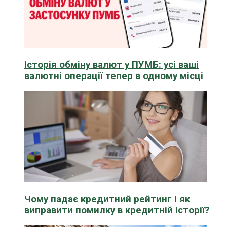
Історія обміну валют у ПУМБ: усі ваші
валютні операції тепер в одному місці
Чому падає кредитний рейтинг і як
виправити помилку в кредитній історії?