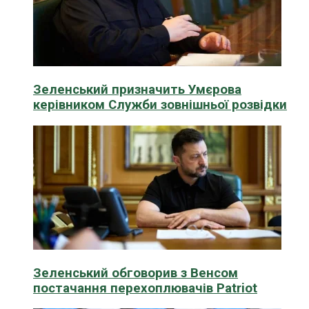
Зеленський призначить Умєрова
керівником Служби зовнішньої розвідки
Зеленський обговорив з Венсом
постачання перехоплювачів Patriot