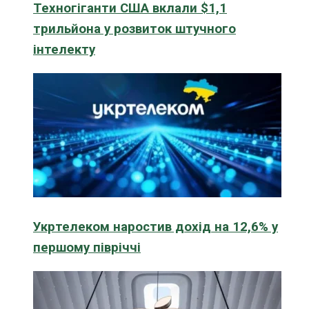
Техногіганти США вклали $1,1
трильйона у розвиток штучного
інтелекту
Укртелеком наростив дохід на 12,6% у
першому півріччі