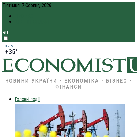
П’ятниця, 7 Серпня, 2026
ПРО НАС
КРЕДИТ ОНЛАЙН
RU
Київ
+35°
НОВИНИ УКРАЇНИ • ЕКОНОМІКА • БІЗНЕС •
ФІНАНСИ
Головні події