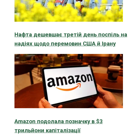
Нафта дешевшає третій день поспіль на
надіях щодо перемовин США й Ірану
Amazon подолала позначку в $3
трильйони капіталізації