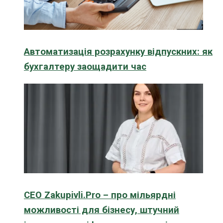
Автоматизація розрахунку відпускних: як
бухгалтеру заощадити час
CEO Zakupivli.Pro – про мільярдні
можливості для бізнесу, штучний