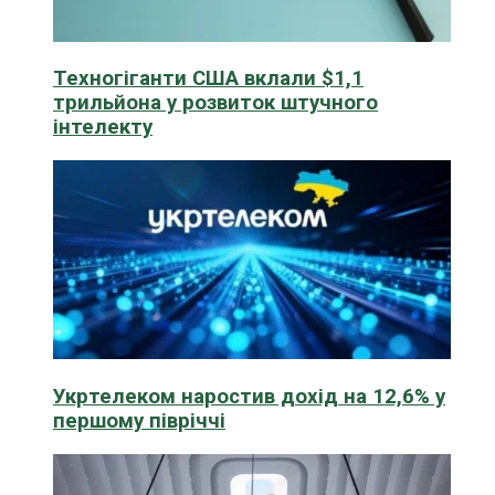
Техногіганти США вклали $1,1
трильйона у розвиток штучного
інтелекту
Укртелеком наростив дохід на 12,6% у
першому півріччі