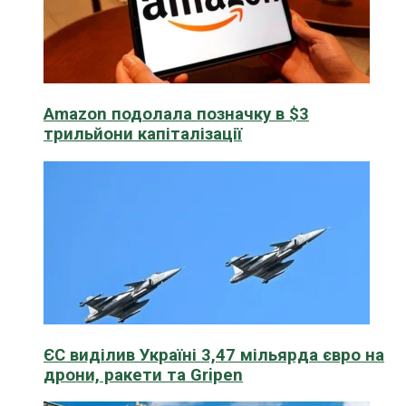
Amazon подолала позначку в $3
трильйони капіталізації
ЄС виділив Україні 3,47 мільярда євро на
дрони, ракети та Gripen