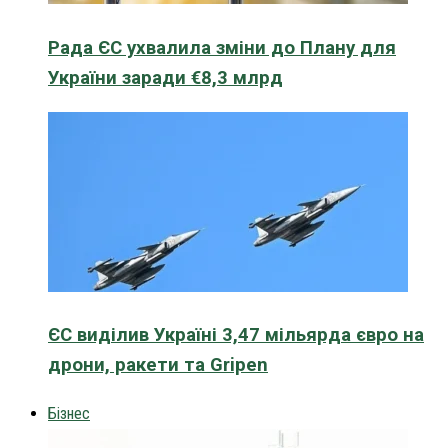
Рада ЄС ухвалила зміни до Плану для
України заради €8,3 млрд
ЄС виділив Україні 3,47 мільярда євро на
дрони, ракети та Gripen
Бізнес