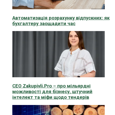
Автоматизація розрахунку відпускних: як
бухгалтеру заощадити час
CEO Zakupivli.Pro – про мільярдні
можливості для бізнесу, штучний
інтелект та міфи щодо тендерів