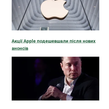
Акції Apple подешевшали після нових
анонсів