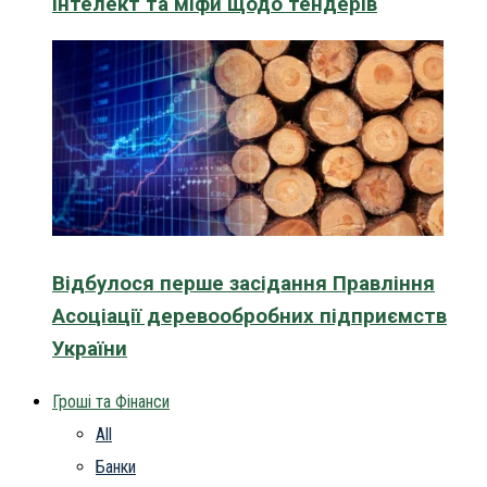
інтелект та міфи щодо тендерів
Відбулося перше засідання Правління
Асоціації деревообробних підприємств
України
Гроші та Фінанси
All
Банки