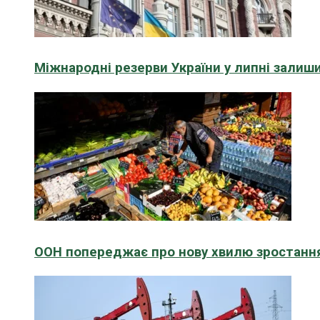
Міжнародні резерви України у липні зали
ООН попереджає про нову хвилю зростання