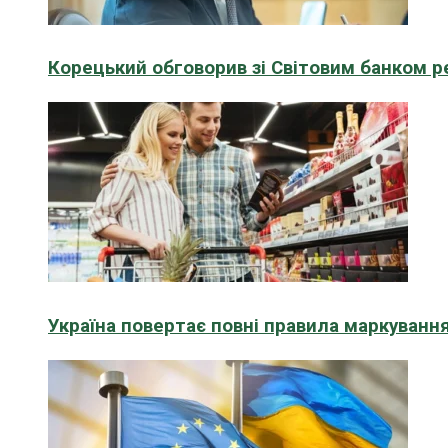
Корецький обговорив зі Світовим банком р
Україна повертає повні правила маркування