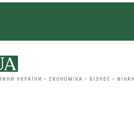
ВИНИ УКРАЇНИ • ЕКОНОМІКА • БІЗНЕС • ФІНА