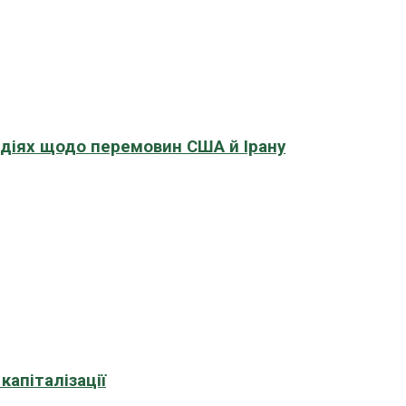
адіях щодо перемовин США й Ірану
апіталізації