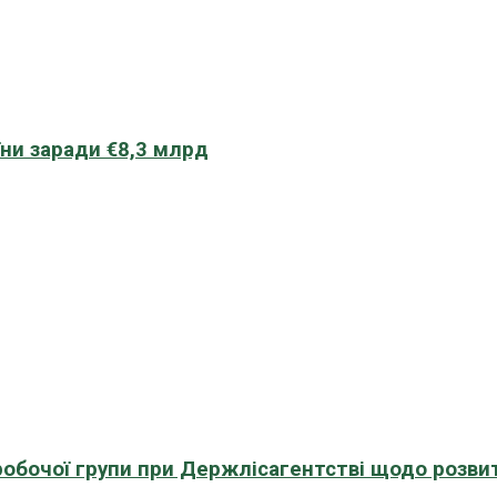
їни заради €8,3 млрд
 робочої групи при Держлісагентстві щодо розви