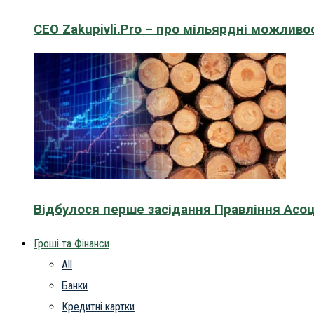
CEO Zakupivli.Pro – про мільярдні можливо
Відбулося перше засідання Правління Асоц
Гроші та Фінанси
All
Банки
Кредитні картки