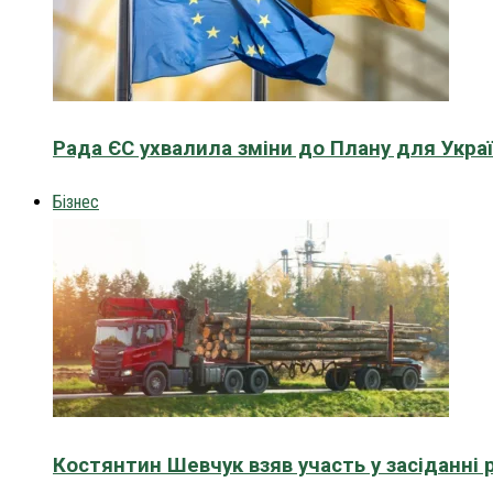
Рада ЄС ухвалила зміни до Плану для Укра
Бізнес
Костянтин Шевчук взяв участь у засіданні