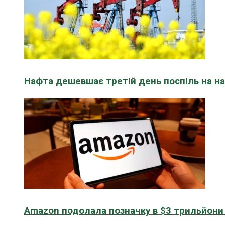
Нафта дешевшає третій день поспіль на н
Amazon подолала позначку в $3 трильйони к