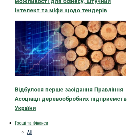
можливості для бізнесу, штучний
інтелект та міфи щодо тендерів
Відбулося перше засідання Правління
Асоціації деревообробних підприємств
України
Гроші та Фінанси
All