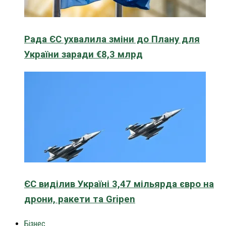
Рада ЄС ухвалила зміни до Плану для
України заради €8,3 млрд
ЄС виділив Україні 3,47 мільярда євро на
дрони, ракети та Gripen
Бізнес