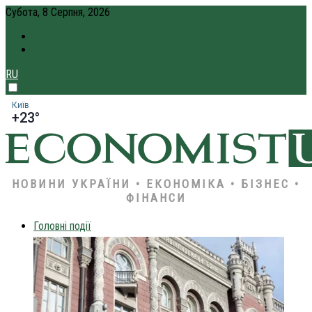
Субота, 8 Серпня, 2026
ПРО НАС
КРЕДИТ ОНЛАЙН
RU
Київ
+23°
НОВИНИ УКРАЇНИ • ЕКОНОМІКА • БІЗНЕС •
ФІНАНСИ
Головні події