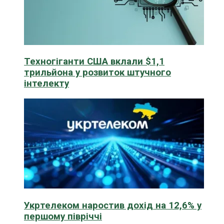
Техногіганти США вклали $1,1
трильйона у розвиток штучного
інтелекту
Укртелеком наростив дохід на 12,6% у
першому півріччі