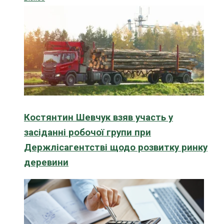
Костянтин Шевчук взяв участь у
засіданні робочої групи при
Держлісагентстві щодо розвитку ринку
деревини