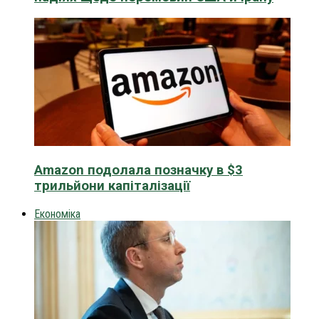
Amazon подолала позначку в $3
трильйони капіталізації
Економіка