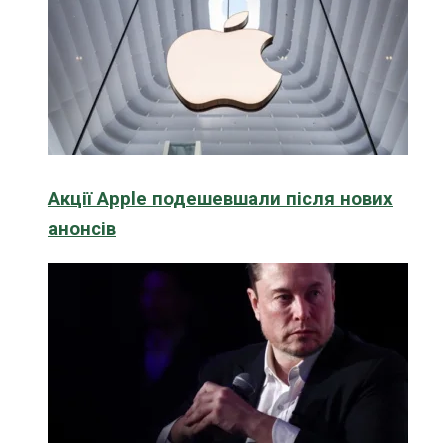
Акції Apple подешевшали після нових
анонсів