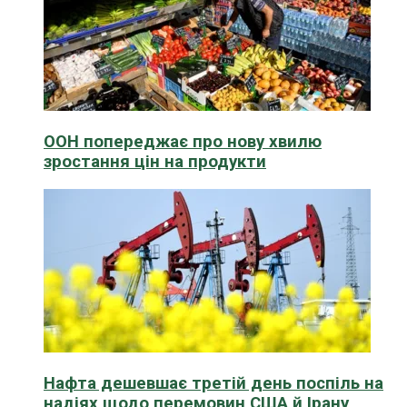
ООН попереджає про нову хвилю
зростання цін на продукти
Нафта дешевшає третій день поспіль на
надіях щодо перемовин США й Ірану