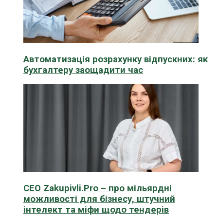
Автоматизація розрахунку відпускних: як
бухгалтеру заощадити час
CEO Zakupivli.Pro – про мільярдні
можливості для бізнесу, штучний
інтелект та міфи щодо тендерів