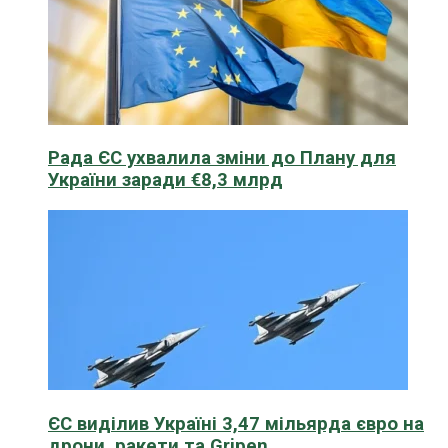
Рада ЄС ухвалила зміни до Плану для
України заради €8,3 млрд
ЄС виділив Україні 3,47 мільярда євро на
дрони, ракети та Gripen