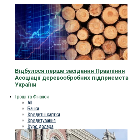
Відбулося перше засідання Правління
Асоціації деревообробних підприємств
України
Гроші та Фінанси
All
Банки
Кредитні картки
Кредитування
Курс долара