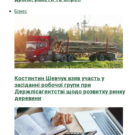
Бізнес
Костянтин Шевчук взяв участь у
засіданні робочої групи при
Держлісагентстві щодо розвитку ринку
деревини