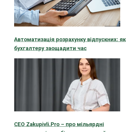
Автоматизація розрахунку відпускних: як
бухгалтеру заощадити час
CEO Zakupivli.Pro – про мільярдні