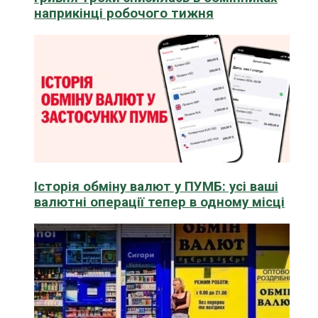
наприкінці робочого тижня
Історія обміну валют у ПУМБ: усі ваші
валютні операції тепер в одному місці