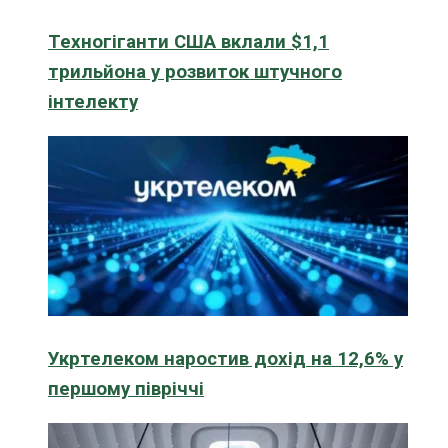
Техногіганти США вклали $1,1
трильйона у розвиток штучного
інтелекту
Укртелеком наростив дохід на 12,6% у
першому півріччі