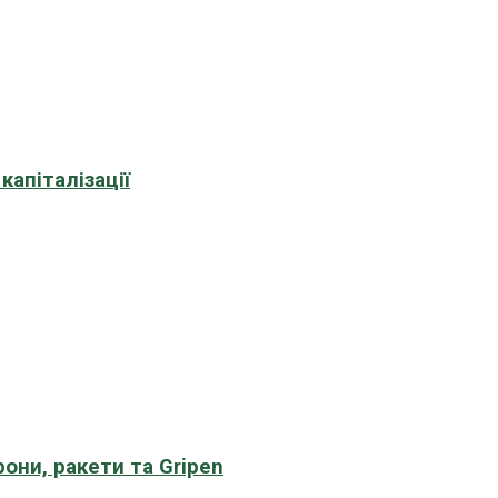
апіталізації
рони, ракети та Gripen