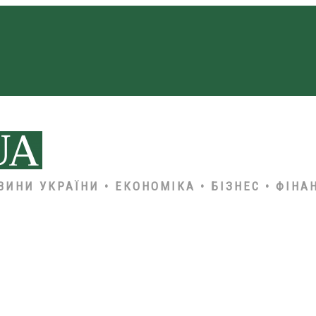
ВИНИ УКРАЇНИ • ЕКОНОМІКА • БІЗНЕС • ФІНА