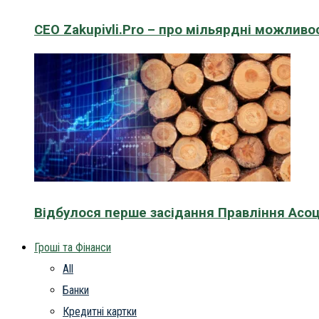
CEO Zakupivli.Pro – про мільярдні можливо
Відбулося перше засідання Правління Асоц
Гроші та Фінанси
All
Банки
Кредитні картки