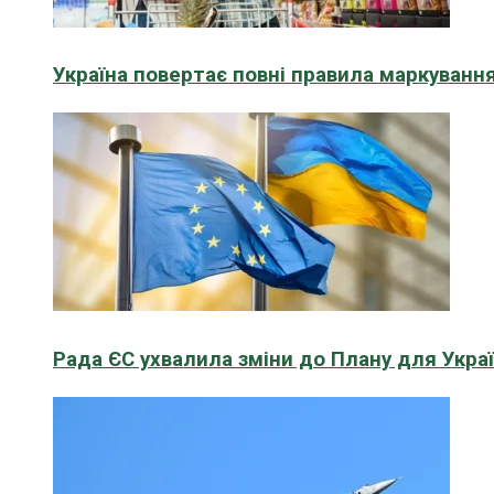
Україна повертає повні правила маркування
Рада ЄС ухвалила зміни до Плану для Укра