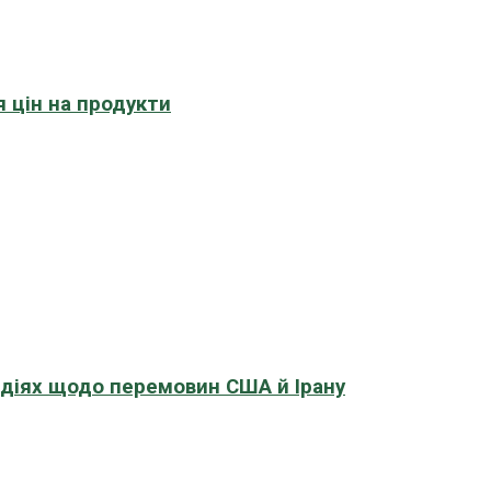
 цін на продукти
адіях щодо перемовин США й Ірану