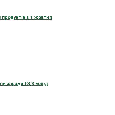
 продуктів з 1 жовтня
їни заради €8,3 млрд