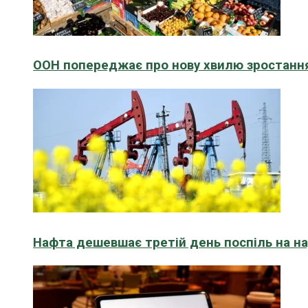
ООН попереджає про нову хвилю зростання
Нафта дешевшає третій день поспіль на н