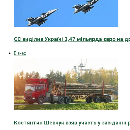
ЄС виділив Україні 3,47 мільярда євро на д
Бізнес
Костянтин Шевчук взяв участь у засіданні