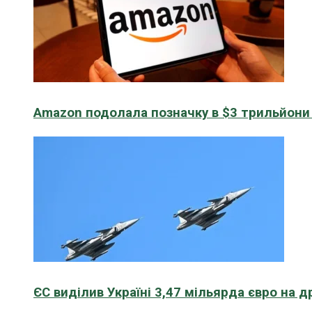
Amazon подолала позначку в $3 трильйони к
ЄС виділив Україні 3,47 мільярда євро на д