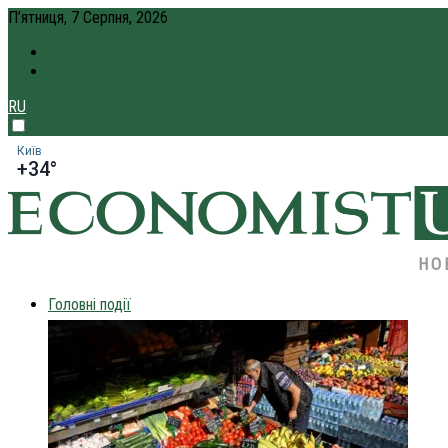
П’ятниця, 7 Серпня, 2026
ПРО НАС
КРЕДИТ ОНЛАЙН
RU
Київ
+34°
НО
Головні події