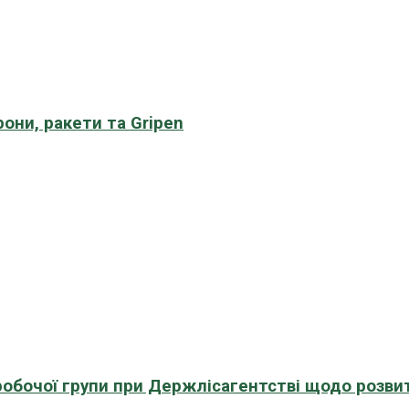
рони, ракети та Gripen
 робочої групи при Держлісагентстві щодо розви