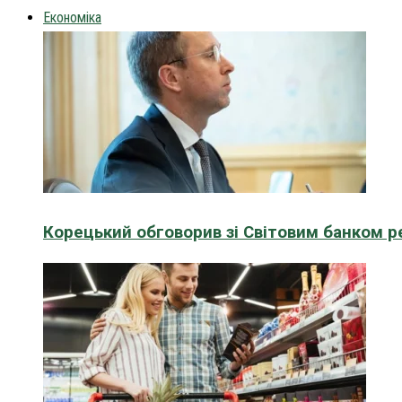
Економіка
Корецький обговорив зі Світовим банком р