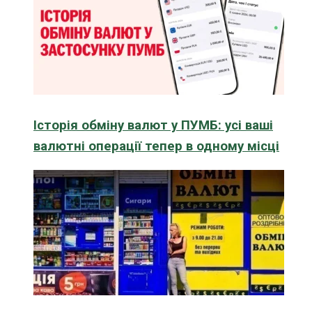
Історія обміну валют у ПУМБ: усі ваші
валютні операції тепер в одному місці