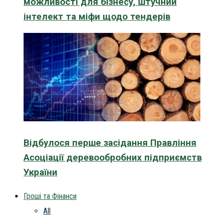
можливості для бізнесу, штучний
інтелект та міфи щодо тендерів
Відбулося перше засідання Правління
Асоціації деревообробних підприємств
України
Гроші та Фінанси
All