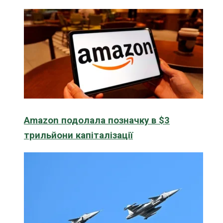
Amazon подолала позначку в $3
трильйони капіталізації