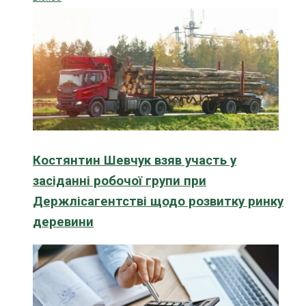
Костянтин Шевчук взяв участь у
засіданні робочої групи при
Держлісагентстві щодо розвитку ринку
деревини