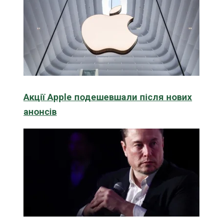
Акції Apple подешевшали після нових
анонсів