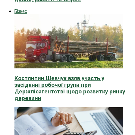
Бізнес
Костянтин Шевчук взяв участь у
засіданні робочої групи при
Держлісагентстві щодо розвитку ринку
деревини